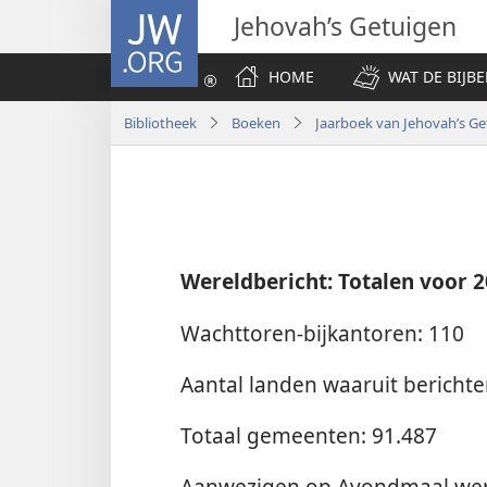
JW.ORG
Jehovah’s Getuigen
HOME
WAT DE BIJBE
Bibliotheek
Boeken
Jaarboek van Jehovah’s Ge
Wereldbericht: Totalen voor 
Wachttoren-bijkantoren: 110
Aantal landen waaruit bericht
Totaal gemeenten: 91.487
Aanwezigen op Avondmaal were