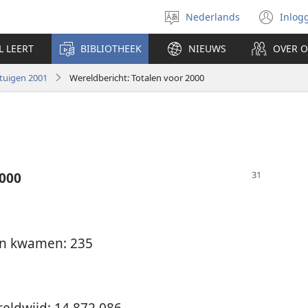
Nederlands
Inlog
Taal
(op
selecteren
nie
L LEERT
BIBLIOTHEEK
NIEUWS
OVER 
ven
tuigen 2001
Wereldbericht: Totalen voor 2000
2000
en kwamen: 235
ldwijd: 14.872.086