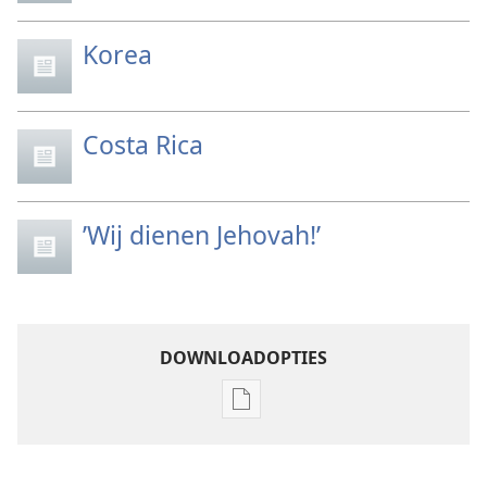
Korea
Costa Rica
’Wij dienen Jehovah!’
DOWNLOADOPTIES
Downloadopties
publicaties
Jaarboek