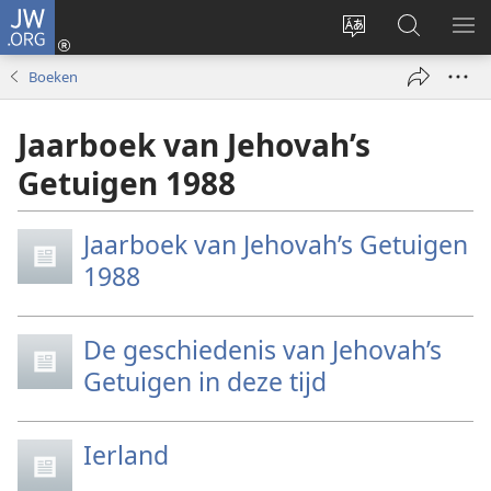
JW.ORG
Inloggen
(opent
Taal
Zoeken
ME
nieuw
site
op
WE
Boeken
venster)
wijzigen
JW.ORG
Jaarboek van Jehovah’s
Getuigen 1988
Jaarboek van Jehovah’s Getuigen
1988
De geschiedenis van Jehovah’s
Getuigen in deze tijd
Ierland