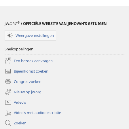
van
Jehovah’s
Getuigen
1988
®
JW.ORG
/ OFFICIËLE WEBSITE VAN JEHOVAH’S GETUIGEN
Weergave-instellingen
Snelkoppelingen
Een bezoek aanvragen
Bijeenkomst zoeken
(opent
nieuw
Congres zoeken
(opent
venster)
nieuw
Nieuw op jw.org
venster)
Video’s
Video’s met audiodescriptie
Zoeken