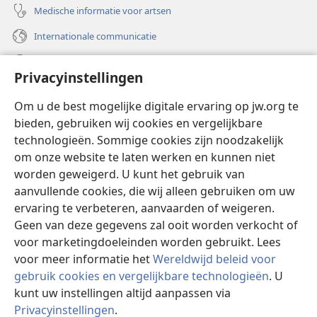
Medische informatie voor artsen
Internationale communicatie
Help
Privacyinstellingen
Donaties
(opent
Om u de best mogelijke digitale ervaring op jw.org te
nieuw
bieden, gebruiken wij cookies en vergelijkbare
venster)
Watchtower ONLINE LIBRARY™
technologieën. Sommige cookies zijn noodzakelijk
(opent
om onze website te laten werken en kunnen niet
nieuw
®
JW Hub
venster)
worden geweigerd. U kunt het gebruik van
(opent
nieuw
aanvullende cookies, die wij alleen gebruiken om uw
®
JW Library
venster)
ervaring te verbeteren, aanvaarden of weigeren.
Geen van deze gegevens zal ooit worden verkocht of
Watchtower Library
voor marketingdoeleinden worden gebruikt. Lees
voor meer informatie het
Wereldwijd beleid voor
gebruik cookies en vergelijkbare technologieën
. U
kunt uw instellingen altijd aanpassen via
Copyright
© 2026 Watch Tower Bible and Tract Society of Pennsylvania.
Privacyinstellingen
.