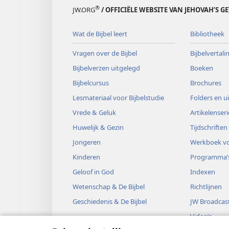
®
JW.ORG
/ OFFICIËLE WEBSITE VAN JEHOVAH’S G
Wat de Bijbel leert
Bibliotheek
Vragen over de Bijbel
Bijbelvertal
Bijbelverzen uitgelegd
Boeken
Bijbelcursus
Brochures
Lesmateriaal voor Bijbelstudie
Folders en u
Vrede & Geluk
Artikelenseri
Huwelijk & Gezin
Tijdschriften
Jongeren
Werkboek vo
Kinderen
Programma’
Geloof in God
Indexen
Wetenschap & De Bijbel
Richtlijnen
Geschiedenis & De Bijbel
JW Broadcas
Video’s