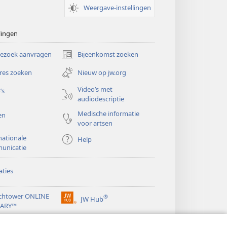
Weergave-instellingen
lingen
bezoek aanvragen
Bijeenkomst zoeken
(opent
nieuw
res zoeken
Nieuw op jw.org
venster)
Video’s met
’s
audiodescriptie
Medische informatie
en
voor artsen
nationale
Help
unicatie
ties
chtower ONLINE
®
JW Hub
(opent
RARY™
nieuw
®
venster)
ibrary
Watchtower Library