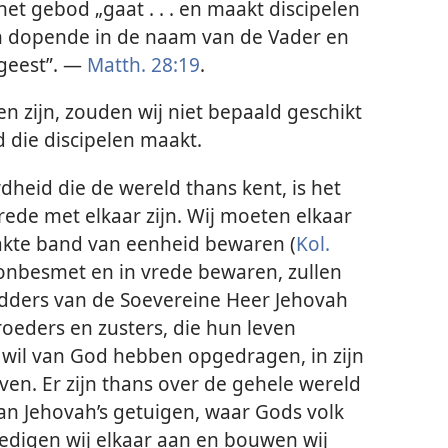
t gebod „gaat . . . en maakt discipelen
en dopende in de naam van de Vader en
 geest”. —
Matth. 28:19
.
n zijn, zouden wij niet bepaald geschikt
d die discipelen maakt.
heid die de wereld thans kent, is het
vrede met elkaar zijn. Wij moeten elkaar
akte band van eenheid bewaren (
Kol.
n onbesmet en in vrede bewaren, zullen
idders van de Soevereine Heer Jehovah
roeders en zusters, die hun leven
wil van God hebben opgedragen, in zijn
jven. Er zijn thans over de gehele wereld
n Jehovah’s getuigen, waar Gods volk
edigen wij elkaar aan en bouwen wij