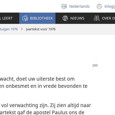
Nederlands
Inlog
Taal
(op
selecteren
nie
L LEERT
BIBLIOTHEEK
NIEUWS
OVER 
ven
tuigen 1976
Jaartekst voor 1976
wacht, doet uw uiterste best om
 en onbesmet en in vrede bevonden te
 vol verwachting zijn. Zij zien altijd naar
aartekst gaf de apostel Paulus ons de