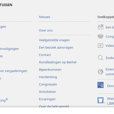
ETUIGEN
Nieuws
Snelkoppe
ingen
Een 
Over ons
Cong
(opent
Veelgestelde vragen
nieuw
Video
Een bezoek aanvragen
venster)
itnodigingen
Contact
es
Zoek
Rondleidingen op Bethel
Inter
Bijeenkomsten
or vergaderingen
comm
Herdenking
s
Congressen
Dona
(opent
Activiteiten
nieuw
venster)
Wat
Ervaringen
®
ting
(opent
LIB
Over de hele wereld
nieuw
JW L
venster)