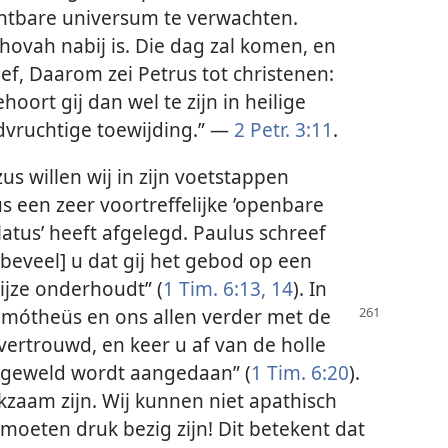
chtbare universum te verwachten.
vah nabij is. Die dag zal komen, en
ef, Daarom zei Petrus tot christenen:
ort gij dan wel te zijn in heilige
vruchtige toewijding.” —
2 Petr. 3:11
.
us willen wij in zijn voetstappen
s een zeer voortreffelijke ’openbare
tus’ heeft afgelegd. Paulus schreef
[beveel] u dat gij het gebod op een
ijze onderhoudt” (
1 Tim. 6:13, 14
). In
Timótheüs en ons allen verder met de
ertrouwd, en keer u af van de holle
s geweld wordt aangedaan” (
1 Tim. 6:20
).
zaam zijn. Wij kunnen niet apathisch
 moeten druk bezig zijn! Dit betekent dat