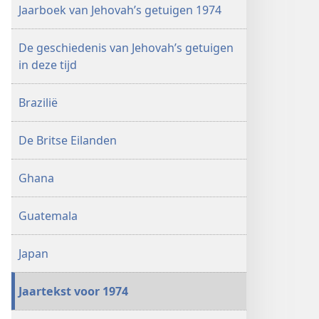
1974
Jaarboek van Jehovah’s getuigen 1974
De geschiedenis van Jehovah’s getuigen
in deze tijd
Brazilië
De Britse Eilanden
Ghana
Guatemala
Japan
Jaartekst voor 1974