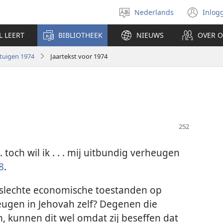
Nederlands
Inlog
Taal
(op
selecteren
nie
L LEERT
BIBLIOTHEEK
NIEUWS
OVER 
ven
tuigen 1974
Jaartekst voor 1974
 . toch wil ik . . . mij uitbundig verheugen
8
.
slechte economische toestanden op
eugen in Jehovah zelf? Degenen die
, kunnen dit wel omdat zij beseffen dat