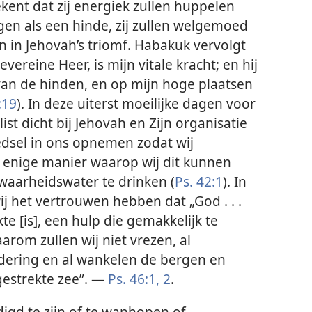
ekent dat zij energiek zullen huppelen
ngen als een hinde, zij zullen welgemoed
gen in Jehovah’s triomf. Habakuk vervolgt
ereine Heer, is mijn vitale kracht; en hij
van de hinden, en op mijn hoge plaatsen
:19
). In deze uiterst moeilijke dagen voor
ist dicht bij Jehovah en Zijn organisatie
oedsel in ons opnemen zodat wij
 enige manier waarop wij dit kunnen
 waarheidswater te drinken (
Ps. 42:1
). In
ij het vertrouwen hebben dat „God . . .
te [is], een hulp die gemakkelijk te
rom zullen wij niet vrezen, al
dering en al wankelen de bergen en
tgestrekte zee”. —
Ps. 46:1, 2
.
digd te zijn of te wanhopen of