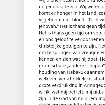
ongeduldig te zijn. Wij weten d
komt er honger in het land, zo
vijgeboom niet bloeit. „Toch wil
Jehovah.” Het is thans geen tij
Het
is thans geen tijd om voor
en ons geloof te verloochenen 
christelijke getuigen te zijn. He
om te springen van vreugde en 
kennen en zien wat hij doet. He
grote schare „andere schapen
houding van Habakuk aanneme
welk een verschrikkelijke situa
grote verdrukking in Armageddo
wil ik, wat mij betreft, mij uitb
zijn in de God van mijn redding
vitale kracht; en hij zal mijn 