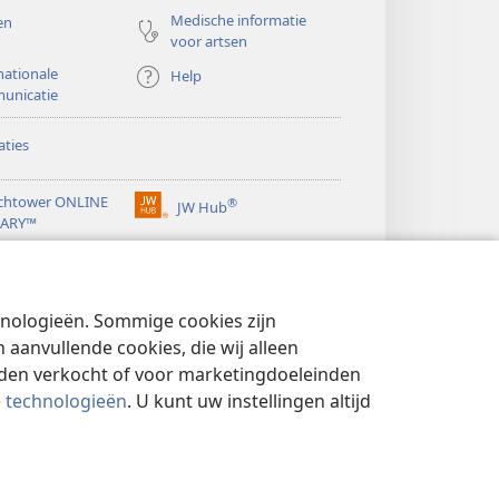
Medische informatie
en
voor artsen
nationale
Help
unicatie
ties
chtower ONLINE
®
JW Hub
(opent
RARY™
nieuw
®
venster)
ibrary
Watchtower Library
chnologieën. Sommige cookies zijn
aanvullende cookies, die wij alleen
rden verkocht of voor marketingdoeleinden
e technologieën
. U kunt uw instellingen altijd
YBELEID
|
PRIVACYINSTELLINGEN