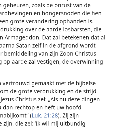
en gebeuren, zoals de onrust van de
, aardbevingen en hongersnoden die hen
 een grote verandering ophanden is.
rdrukking over de aarde losbarsten, die
in Armageddon. Dat zal betekenen dat al
aarna Satan zelf in de afgrond wordt
 bemiddeling van zijn Zoon Christus
g op aarde zal vestigen, de overwinning
h vertrouwd gemaakt met de bijbelse
om de grote verdrukking en de strijd
ezus Christus zei: „Als nu deze dingen
 u dan rechtop en heft uw hoofd
nabijkomt” (
Luk. 21:28
). Zij zijn
ijn, die zei: ’Ik wil mij uitbundig