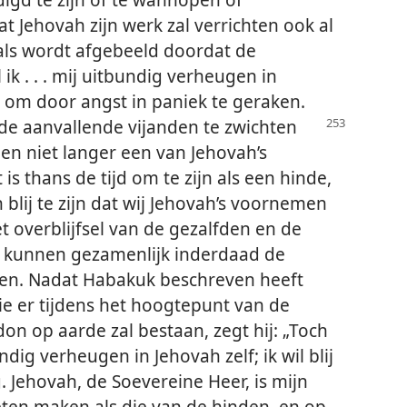
at Jehovah zijn werk zal verrichten ook al
als wordt afgebeeld doordat de
 ik . . . mij uitbundig verheugen in
d om door angst in paniek te geraken.
 de aanvallende vijanden te zwichten
en niet langer een van Jehovah’s
t is thans de tijd om te zijn als een hinde,
blij te zijn dat wij Jehovah’s voornemen
t overblijfsel van de gezalfden en de
” kunnen gezamenlijk inderdaad de
n. Nadat Habakuk beschreven heeft
tie er tijdens het hoogtepunt van de
n op aarde zal bestaan, zegt hij: „Toch
undig verheugen in Jehovah zelf; ik wil blij
. Jehovah, de Soevereine Heer, is mijn
voeten maken als die van de hinden, en op