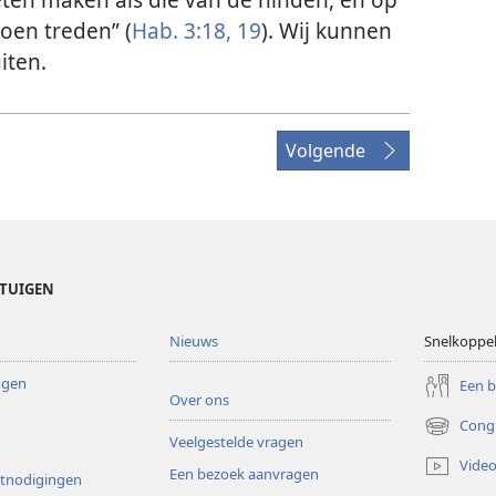
doen treden” (
Hab. 3:18, 19
). Wij kunnen
iten.
Volgende
ETUIGEN
Nieuws
Snelkoppe
ingen
Een 
Over ons
Cong
(opent
Veelgestelde vragen
nieuw
Video
Een bezoek aanvragen
venster)
itnodigingen