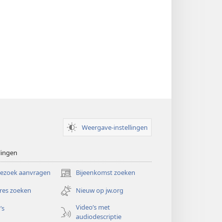
Weergave-instellingen
lingen
bezoek aanvragen
Bijeenkomst zoeken
(opent
nieuw
res zoeken
Nieuw op jw.org
venster)
Video’s met
’s
audiodescriptie