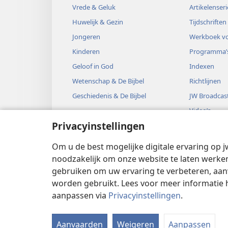
Vrede & Geluk
Artikelenseri
Huwelijk & Gezin
Tijdschriften
Jongeren
Werkboek vo
Kinderen
Programma’
Geloof in God
Indexen
Wetenschap & De Bijbel
Richtlijnen
Geschiedenis & De Bijbel
JW Broadcas
Video’s
Privacyinstellingen
Muziek
Audiodrama’
Om u de best mogelijke digitale ervaring op j
Bijbelse hoo
noodzakelijk om onze website te laten werken
gebruiken om uw ervaring te verbeteren, aan
worden gebruikt. Lees voor meer informatie 
aanpassen via
Privacyinstellingen
.
Copyright
© 2026 Watch Tower Bible
Aanvaarden
Weigeren
Aanpassen