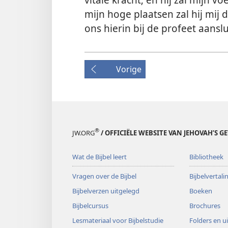
mijn hoge plaatsen zal hij mij 
ons hierin bij de profeet aanslu
Vorige
®
JW.ORG
/ OFFICIËLE WEBSITE VAN JEHOVAH’S G
Wat de Bijbel leert
Bibliotheek
Vragen over de Bijbel
Bijbelvertal
Bijbelverzen uitgelegd
Boeken
Bijbelcursus
Brochures
Lesmateriaal voor Bijbelstudie
Folders en u