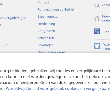
Contact
es
Zoek
Rondleidingen op Bethel
Inter
Bijeenkomsten
or vergaderingen
comm
Herdenking
s
Congressen
Dona
(opent
Activiteiten
nieuw
venster)
Wat
Ervaringen
®
ting
(opent
LIB
Over de hele wereld
nieuw
JW L
venster)
s
w.org te bieden, gebruiken wij cookies en vergelijkbare te
rspelen
 en kunnen niet worden geweigerd. U kunt het gebruik van 
vaarden of weigeren. Geen van deze gegevens zal ooit wo
het
Wereldwijd beleid voor gebruik cookies en vergelijkbar
 and Tract Society of Pennsylvania.
GEBRUIKSVOORWAARDEN
|
PRIVAC