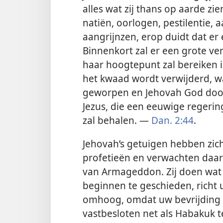
alles wat zij thans op aarde zi
natiën, oorlogen, pestilentie
aangrijnzen, erop duidt dat er
Binnenkort zal er een grote ve
haar hoogtepunt zal bereiken 
het kwaad wordt verwijderd, w
geworpen en Jehovah God door
Jezus, die een eeuwige regerin
zal behalen. —
Dan. 2:44
.
Jehovah’s getuigen hebben zic
profetieën en verwachten daar
van Armageddon. Zij doen wat J
beginnen te geschieden, richt
omhoog, omdat uw bevrijding 
vastbesloten net als Habakuk te z