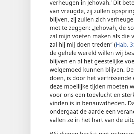
verheugen in Jehovah.’ Dit bet
van vreugde, zij zullen opspri
blijven, zij zullen zich verheu
met te zeggen: „Jehovah, de Soev
zal mijn voeten maken als die 
zal hij mij doen treden” (
Hab. 3
de gehele wereld willen wij besl
blijven en al het geestelijke v
welgemoed kunnen blijven. De
doen, is door het verfrissende
deze moeilijke tijden moeten w
voor ons een toevlucht en sterk
vinden is in benauwdheden. Daa
ondergaat de aarde een veran
vallen ze in het hart van de ui
Wij dienen beslist niet ontmoe