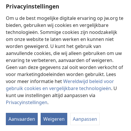
weer voor drie maanden in de gevangenis, ditmaal
Privacyinstellingen
omdat men hem ervan beschuldigde op de straten van
San Cristobal te hebben gepredikt. Hij vertelt ons: „Ik
Om u de best mogelijke digitale ervaring op jw.org te
vocht als een leeuw om mijn geloof te verdedigen en ik
bieden, gebruiken wij cookies en vergelijkbare
denk er nog altijd met vreugde aan terug. Enkelen
technologieën. Sommige cookies zijn noodzakelijk
zeiden later dat het voor het hof van appel had
om onze website te laten werken en kunnen niet
geleken alsof ik de rechter was en de vijf rechters de
worden geweigerd. U kunt het gebruik van
verdachten waren. Ik waarschuwde de rechters
aanvullende cookies, die wij alleen gebruiken om uw
voorzichtig te zijn omdat ik werd veroordeeld wegens
ervaring te verbeteren, aanvaarden of weigeren.
het feit dat ik een getuige van Jehovah was en dat
Geen van deze gegevens zal ooit worden verkocht of
Jehovah had gezegd dat wie een van zijn getuigen
voor marketingdoeleinden worden gebruikt. Lees
aanraakt, zijn oogappel aanraakt. Niet lang daarna
voor meer informatie het
Wereldwijd beleid voor
stierf de president van de rechtbank aan kanker.”
gebruik cookies en vergelijkbare technologieën
. U
kunt uw instellingen altijd aanpassen via
Opnieuw vervolgd, hield broeder Montás zich negen
Privacyinstellingen
.
dagen tussen het plafond en het tinnen dak van zijn
I
woning schuil. Zijn vrouw was een zenuwinstorting
w
nabij. Het huis werd rondom bewaakt. Hij bad zonder
Aanvaarden
Weigeren
Aanpassen
ophouden tot Jehovah. Het begon te stortregenen. Hij