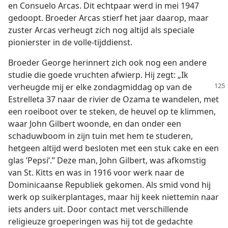
en Consuelo Arcas. Dit echtpaar werd in mei 1947
gedoopt. Broeder Arcas stierf het jaar daarop, maar
zuster Arcas verheugt zich nog altijd als speciale
pionierster in de volle-tijddienst.
Broeder George herinnert zich ook nog een andere
studie die goede vruchten afwierp. Hij zegt: „Ik
verheugde mij er elke zondagmiddag
op van de
Estrelleta 37 naar de rivier de Ozama te wandelen, met
een roeiboot over te steken, de heuvel op te klimmen,
waar John Gilbert woonde, en dan onder een
schaduwboom in zijn tuin met hem te studeren,
hetgeen altijd werd besloten met een stuk cake en een
glas ’Pepsi’.” Deze man, John Gilbert, was afkomstig
van St. Kitts en was in 1916 voor werk naar de
Dominicaanse Republiek gekomen. Als smid vond hij
werk op suikerplantages, maar hij keek niettemin naar
iets anders uit. Door contact met verschillende
religieuze groeperingen was hij tot de gedachte