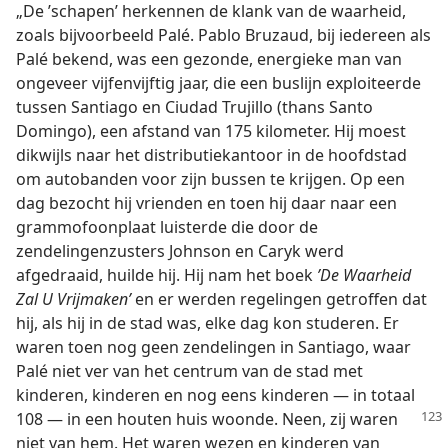
„De ’schapen’ herkennen de klank van de waarheid,
zoals bijvoorbeeld Palé. Pablo Bruzaud, bij iedereen als
Palé bekend, was een gezonde, energieke man van
ongeveer vijfenvijftig jaar, die een buslijn exploiteerde
tussen Santiago en Ciudad Trujillo (thans Santo
Domingo), een afstand van 175 kilometer. Hij moest
dikwijls naar het distributiekantoor in de hoofdstad
om autobanden voor zijn bussen te krijgen. Op een
dag bezocht hij vrienden en toen hij daar naar een
grammofoonplaat luisterde die door de
zendelingenzusters Johnson en Caryk werd
afgedraaid, huilde hij. Hij nam het boek
’
De
Waarheid
Zal U Vrijmaken’
en er werden regelingen getroffen dat
hij, als hij in de stad was, elke dag kon studeren. Er
waren toen nog geen zendelingen in Santiago, waar
Palé niet ver van het centrum van de stad met
kinderen, kinderen en nog eens kinderen — in totaal
108 — in een
houten huis woonde. Neen, zij waren
niet van hem. Het waren wezen en kinderen van