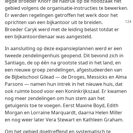
legde broeder Knorr de nadruk op de noodzaak het
gebied volgens de organisatie-instructies te bewerken.
Er werden regelingen getroffen het werk door het
oprichten van een
bijkantoor uit te breiden.
Broeder Caryk werd met de leiding belast totdat er
een bijkantoordienaar was aangesteld.
In aansluiting op deze expansieplannen werd er een
tweede zendelingenhuis geopend. Dit bevond zich in
Santiago, de op één na grootste stad in het land, en
een nieuwe groep zendelingen, afgestudeerden van
de Bijbelschool Gilead — de Droges, Messicks en Alma
Parsons — namen hun intrek in het nieuwe huis, dat
ook ruimte bood voor een Koninkrijkszaal. Er kwamen
nog meer zendelingen om hun stem aan het
getuigenis toe te voegen. Eerst Maxine Boyd, Edith
Morgan en Lorraine Marquardt, daarna Helen Miller
en nog weer later Vera Stewart en Kathleen Graham.
Om het gebied doeltreffend en systematisch te