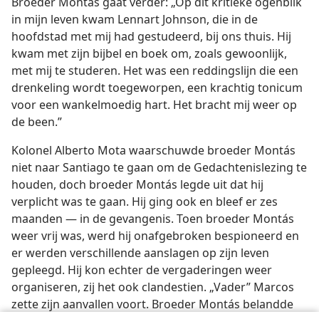
Broeder Montás gaat verder: „Op dit kritieke ogenblik
in mijn leven kwam Lennart Johnson, die in de
hoofdstad met mij had gestudeerd, bij ons thuis. Hij
kwam met zijn bijbel en boek om, zoals gewoonlijk,
met mij te studeren. Het was een reddingslijn die een
drenkeling wordt toegeworpen, een krachtig tonicum
voor een wankelmoedig hart. Het bracht mij weer op
de been.”
Kolonel Alberto Mota waarschuwde broeder Montás
niet naar Santiago te gaan om de Gedachtenislezing te
houden, doch broeder Montás legde uit dat hij
verplicht was te gaan. Hij ging ook en bleef er zes
maanden — in de gevangenis. Toen broeder Montás
weer vrij was, werd hij onafgebroken bespioneerd en
er werden verschillende aanslagen op zijn leven
gepleegd. Hij kon echter de vergaderingen weer
organiseren, zij het ook clandestien. „Vader” Marcos
zette zijn aanvallen voort. Broeder Montás belandde