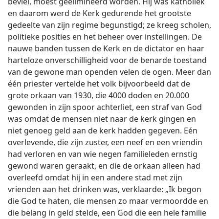
beviel, moest geëlimineerd worden. Hij was katholiek
en daarom werd de Kerk gedurende het grootste
gedeelte van zijn regime begunstigd; ze kreeg scholen,
politieke posities en het beheer over instellingen. De
nauwe banden tussen de Kerk en de dictator en haar
harteloze onverschilligheid voor de benarde toestand
van de gewone man openden velen de ogen. Meer dan
één priester vertelde het volk bijvoorbeeld dat de
grote orkaan van 1930, die 4000 doden en 20.000
gewonden in zijn spoor achterliet, een straf van God
was omdat de mensen niet naar de kerk gingen en
niet genoeg geld aan de kerk hadden gegeven. Eén
overlevende, die zijn zuster, een neef en een vriendin
had verloren en van wie negen familieleden ernstig
gewond waren geraakt, en die de orkaan alleen had
overleefd omdat hij in een andere stad met zijn
vrienden aan het drinken was, verklaarde: „Ik begon
die God te haten, die mensen zo maar vermoordde en
die belang in geld stelde, een God die een hele familie