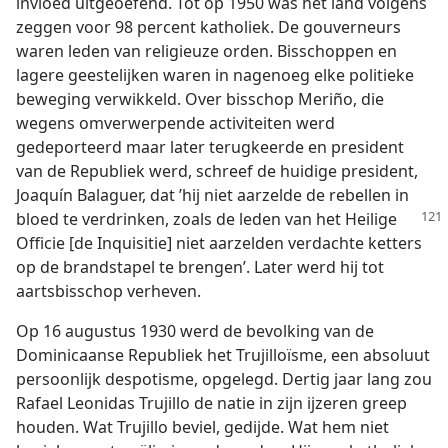
invloed uitgeoefend. Tot op 1950 was het land volgens
zeggen voor 98 percent katholiek. De gouverneurs
waren leden van religieuze orden. Bisschoppen en
lagere geestelijken waren in nagenoeg elke politieke
beweging verwikkeld. Over bisschop Meriño, die
wegens omverwerpende activiteiten werd
gedeporteerd maar later terugkeerde en president
van de Republiek werd, schreef de huidige president,
Joaquín Balaguer, dat ’hij niet aarzelde de rebellen in
bloed te verdrinken, zoals de leden van
het Heilige
Officie [de Inquisitie] niet aarzelden verdachte ketters
op de brandstapel te brengen’. Later werd hij tot
aartsbisschop verheven.
Op 16 augustus 1930 werd de bevolking van de
Dominicaanse Republiek het Trujilloïsme, een absoluut
persoonlijk despotisme, opgelegd. Dertig jaar lang zou
Rafael Leonidas Trujillo de natie in zijn ijzeren greep
houden. Wat Trujillo beviel, gedijde. Wat hem niet