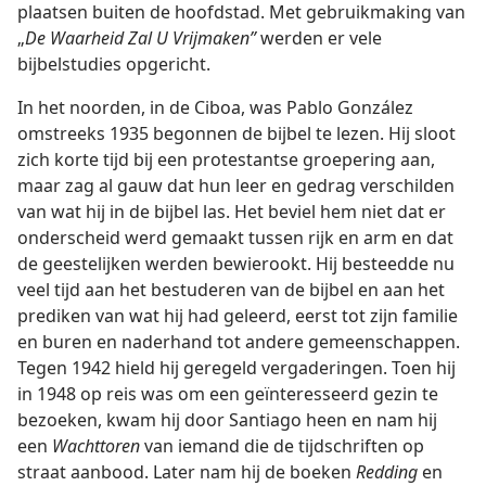
plaatsen buiten de hoofdstad. Met gebruikmaking van
„
De
Waarheid Zal U Vrijmaken”
werden er vele
bijbelstudies opgericht.
In het noorden, in de Ciboa, was Pablo González
omstreeks 1935 begonnen de bijbel te lezen. Hij sloot
zich korte tijd bij een protestantse groepering aan,
maar zag al gauw dat hun leer en gedrag verschilden
van wat hij in de bijbel las. Het beviel hem niet dat er
onderscheid werd gemaakt tussen rijk en arm en dat
de geestelijken werden bewierookt. Hij besteedde nu
veel tijd aan het bestuderen van de bijbel en aan het
prediken van wat hij had geleerd, eerst tot zijn familie
en buren en naderhand tot andere gemeenschappen.
Tegen 1942 hield hij geregeld vergaderingen. Toen hij
in 1948 op reis was om een geïnteresseerd gezin te
bezoeken, kwam hij door Santiago heen en nam hij
een
Wachttoren
van iemand die de tijdschriften op
straat aanbood. Later nam hij de boeken
Redding
en