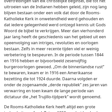
overtredingen van elk christelijke beginsel, die tot het
uitroeien van de Indianen hebben geleid, zijn nog lang
blijven bestaan onder een volk dat door de Rooms-
Katholieke Kerk in onwetendheid werd gehouden en
dat iedere gelegenheid werd ontzegd kennis uit Gods
Woord de bijbel te verkrijgen. Meer dan vierhonderd
jaar lang heeft de geschiedenis van het gebied uit een
opeenvolging van intriges, revoluties en oorlogen
bestaan. Zelfs in meer recente tijden viel er weinig
verbetering te bespeuren. In de periode tussen 1844
en 1916 hebben er bijvoorbeeld zesenvijftig
burgeroorlogen gewoed. „Om de binnenlandse rust”
te bewaren, kwam er in 1916 een Amerikaanse
bezetting die tot 1924 duurde. Daarna volgden er
onder de zogenaamde „derde republiek” zes jaren van
verwarring en toen kwam de lange periode van
dictatuur die „het Trujillo-tijdperk” wordt genoemd.
De Rooms-Katholieke Kerk heeft altijd een grote