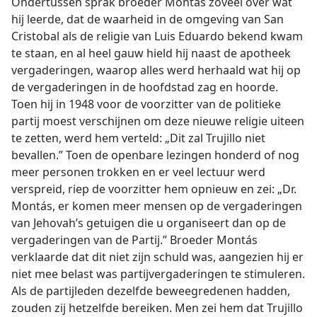
Ondertussen sprak broeder Montás zoveel over wat
hij leerde, dat de waarheid in de omgeving van San
Cristobal als de religie van Luis Eduardo bekend kwam
te staan, en al heel gauw hield hij naast de apotheek
vergaderingen, waarop alles werd herhaald wat hij op
de vergaderingen in de hoofdstad zag en hoorde.
Toen hij in 1948 voor de voorzitter van de politieke
partij moest verschijnen om deze nieuwe religie uiteen
te zetten, werd hem verteld: „Dit zal Trujillo niet
bevallen.” Toen de openbare lezingen honderd of nog
meer personen trokken en er veel lectuur werd
verspreid, riep de voorzitter hem opnieuw en zei: „Dr.
Montás, er komen meer mensen op de vergaderingen
van Jehovah’s getuigen die u organiseert dan op de
vergaderingen van de Partij.” Broeder Montás
verklaarde dat dit niet zijn schuld was, aangezien hij er
niet mee belast was partijvergaderingen te stimuleren.
Als de partijleden dezelfde beweegredenen hadden,
zouden zij hetzelfde bereiken. Men zei hem dat Trujillo