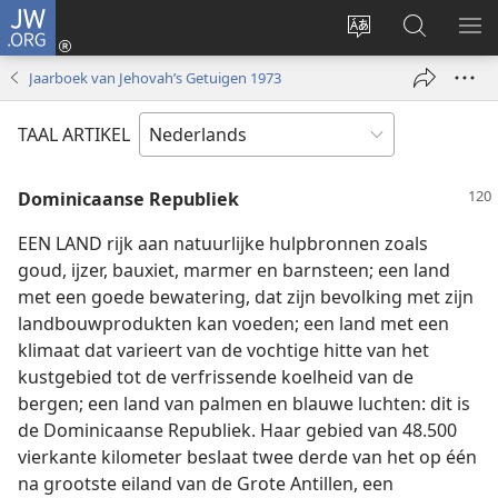
JW.ORG
Inloggen
(opent
Taal
Zoeken
ME
nieuw
site
op
WE
Jaarboek van Jehovah’s Getuigen 1973
venster)
wijzigen
JW.ORG
TAAL ARTIKEL
Dominicaanse Republiek
EEN LAND rijk aan natuurlijke hulpbronnen zoals
goud, ijzer, bauxiet, marmer en barnsteen; een land
met een goede bewatering, dat zijn bevolking met zijn
landbouwprodukten kan voeden; een land met een
klimaat dat varieert van de vochtige hitte van het
kustgebied tot de verfrissende koelheid van de
bergen; een land van palmen en blauwe luchten: dit is
de Dominicaanse Republiek. Haar gebied van 48.500
vierkante kilometer beslaat twee derde van het op één
na grootste eiland van de Grote Antillen, een