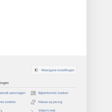
Weergave-instellingen
lingen
bezoek aanvragen
Bijeenkomst zoeken
(opent
nieuw
res zoeken
Nieuw op jw.org
venster)
Video’s met
’s