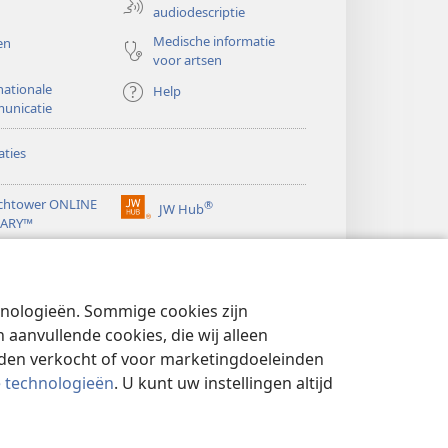
audiodescriptie
Medische informatie
en
voor artsen
nationale
Help
unicatie
ties
chtower ONLINE
®
JW Hub
(opent
RARY™
nieuw
®
venster)
ibrary
Watchtower Library
chnologieën. Sommige cookies zijn
aanvullende cookies, die wij alleen
rden verkocht of voor marketingdoeleinden
e technologieën
. U kunt uw instellingen altijd
YBELEID
|
PRIVACYINSTELLINGEN