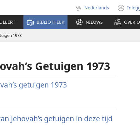
Nederlands
Inlog
Taal
(op
selecteren
nie
L LEERT
BIBLIOTHEEK
NIEUWS
OVER 
ven
tuigen 1973
ovah’s Getuigen 1973
vah’s getuigen 1973
an Jehovah’s getuigen in deze tijd