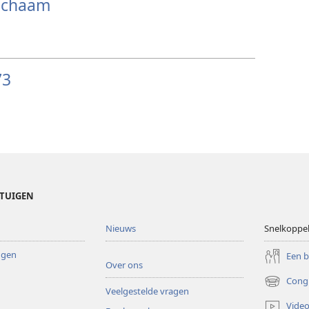
Lichaam
73
ETUIGEN
Nieuws
Snelkoppe
ingen
Een 
Over ons
Cong
(opent
Veelgestelde vragen
nieuw
Video