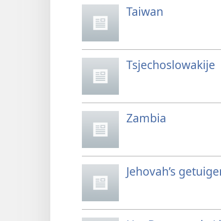
Taiwan
Tsjechoslowakije
Zambia
Jehovah’s getuig