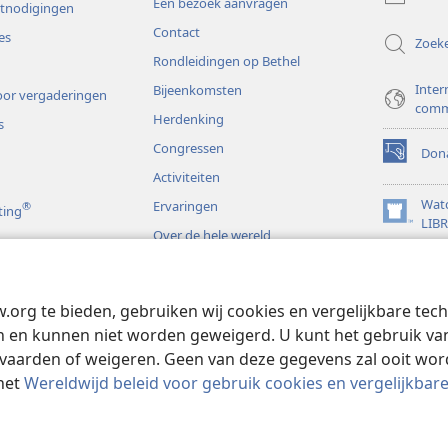
Een bezoek aanvragen
venster)
itnodigingen
Contact
es
Zoek
Rondleidingen op Bethel
Inter
Bijeenkomsten
or vergaderingen
comm
Herdenking
s
Congressen
Dona
(opent
Activiteiten
nieuw
venster)
Wat
Ervaringen
®
ting
(opent
LIB
Over de hele wereld
nieuw
JW L
venster)
s
w.org te bieden, gebruiken wij cookies en vergelijkbare te
rspelen
 en kunnen niet worden geweigerd. U kunt het gebruik van 
vaarden of weigeren. Geen van deze gegevens zal ooit wo
het
Wereldwijd beleid voor gebruik cookies en vergelijkbar
 and Tract Society of Pennsylvania.
GEBRUIKSVOORWAARDEN
|
PRIVAC