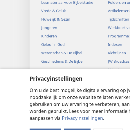
Lesmateriaal voor Bijbelstudie
Folders en u
Vrede & Geluk
Artikelenseri
Huwelijk & Gezin
Tijdschriften
Jongeren
Werkboek vo
Kinderen
Programma’
Geloof in God
Indexen
Wetenschap & De Bijbel
Richtlijnen
Geschiedenis & De Bijbel
JW Broadcas
Video’s
Privacyinstellingen
Muziek
Audiodrama’
Om u de best mogelijke digitale ervaring op j
Bijbelse hoo
noodzakelijk om onze website te laten werken
gebruiken om uw ervaring te verbeteren, aan
worden gebruikt. Lees voor meer informatie 
aanpassen via
Privacyinstellingen
.
Copyright
© 2026 Watch Tower Bible