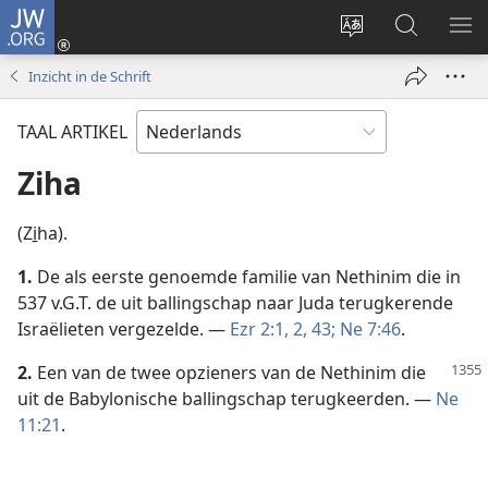
JW.ORG
Inloggen
(opent
Taal
Zoeken
ME
nieuw
site
op
WE
Inzicht in de Schrift
venster)
wijzigen
JW.ORG
TAAL ARTIKEL
Ziha
(Zi̱ha).
1.
De als eerste genoemde familie van Nethinim die in
537 v.G.T. de uit ballingschap naar Juda terugkerende
Israëlieten vergezelde. —
Ezr 2:1, 2,
43;
Ne 7:46
.
2.
Een van de twee opzieners van de Nethinim die
uit de Babylonische ballingschap terugkeerden. —
Ne
11:21
.