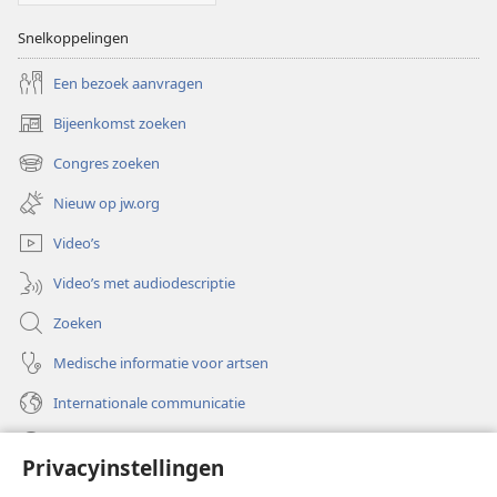
Snelkoppelingen
Een bezoek aanvragen
Bijeenkomst zoeken
(opent
nieuw
Congres zoeken
(opent
venster)
nieuw
Nieuw op jw.org
venster)
Video’s
Video’s met audiodescriptie
Zoeken
Medische informatie voor artsen
Internationale communicatie
Help
Privacyinstellingen