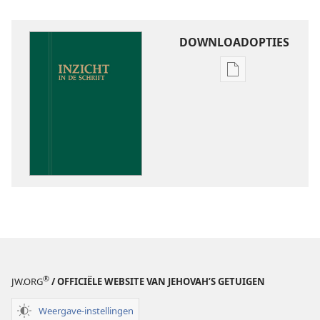
DOWNLOADOPTIES
Downloadoptie
publicaties
Inzicht
in
de
Schrift
®
JW.ORG
/ OFFICIËLE WEBSITE VAN JEHOVAH’S GETUIGEN
Weergave-instellingen