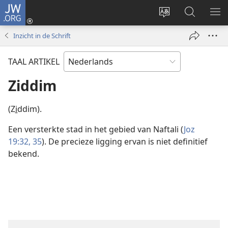
JW.ORG
Inloggen
(opent
Taal
Zoeken
ME
nieuw
site
op
WE
Inzicht in de Schrift
venster)
wijzigen
JW.ORG
TAAL ARTIKEL
Ziddim
(Zi̱ddim).
Een versterkte stad in het gebied van Naftali (
Joz
19:32,
35
). De precieze ligging ervan is niet definitief
bekend.