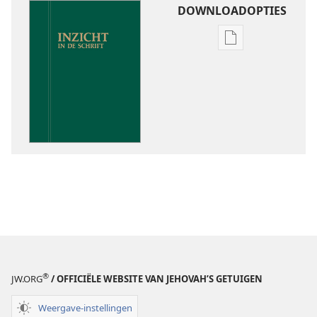
DOWNLOADOPTIES
Downloadoptie
publicaties
Inzicht
in
de
Schrift
®
JW.ORG
/ OFFICIËLE WEBSITE VAN JEHOVAH’S GETUIGEN
Weergave-instellingen