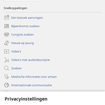
Snelkoppelingen
Een bezoek aanvragen
Bijeenkomst zoeken
(opent
nieuw
Congres zoeken
(opent
venster)
nieuw
Nieuw op jw.org
venster)
Video’s
Video’s met audiodescriptie
Zoeken
Medische informatie voor artsen
Internationale communicatie
Help
Privacyinstellingen