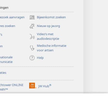
lingen
bezoek aanvragen
Bijeenkomst zoeken
(opent
nieuw
res zoeken
Nieuw op jw.org
venster)
Video’s met
’s
audiodescriptie
Medische informatie
en
voor artsen
nationale
Help
unicatie
ties
chtower ONLINE
®
JW Hub
(opent
RARY™
nieuw
®
venster)
ibrary
Watchtower Library