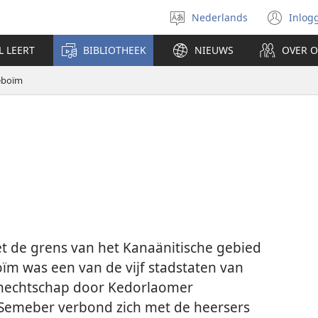
Nederlands
Inlog
Taal
(op
selecteren
nie
L LEERT
BIBLIOTHEEK
NIEUWS
OVER 
ven
eboïm
t de grens van het Kanaänitische gebied
oïm was een van de vijf stadstaten van
r knechtschap door Kedorlaomer
 Semeber verbond zich met de heersers