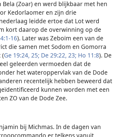
Bela (Zoar) en werd blijkbaar met hen
or Kedorlaomer en zijn drie
ederlaag leidde ertoe dat Lot werd
kort daarop de overwinning op de
4:1-16
). Later was Zeboïm een van de
trict die samen met Sodom en Gomorra
 (
Ge 19:24, 25;
De 29:22, 23;
Ho 11:8
). De
 Veel geleerden vermoeden dat de
u onder het wateroppervlak van de Dode
anderen recentelijk hebben beweerd dat
t geïdentificeerd kunnen worden met een
 ten ZO van de Dode Zee.
njamin bij Michmas. In de dagen van
s stroopcommando er telkens vanuit