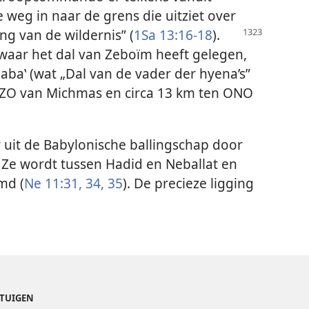
e weg in naar de grens die uitziet over
ing van de wildernis” (
1Sa 13:16-18
).
waar het dal van Zeboïm heeft gelegen,
abaʽ (wat „Dal van de vader der hyena’s”
 OZO van Michmas en circa 13 km ten ONO
 uit de Babylonische ballingschap door
Ze wordt tussen Hadid en Neballat en
md (
Ne 11:31,
34, 35
). De precieze ligging
ETUIGEN