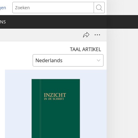
gen
ent
Zoeken
uw
ONS
ster)
TAAL ARTIKEL