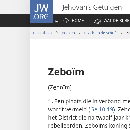
JW.ORG
Jehovah’s Getuigen
HOME
WAT DE BIJBE
Bibliotheek
Boeken
Inzicht in de Schrift
Z
Zeboïm
(Ze̱boïm).
1.
Een plaats die in verband me
wordt vermeld (
Ge 10:19
). Zeb
het District die na twaalf jaa
rebelleerden. Zeboïms koning