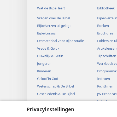
Wat de Bijbel leert
Bibliotheek
Vragen over de Bijbel
Bijbelvertal
Bijbelverzen uitgelegd
Boeken
Bijbelcursus
Brochures
Lesmateriaal voor Bijbelstudie
Folders en u
Vrede & Geluk
Artikelenseri
Huwelijk & Gezin
Tijdschriften
Jongeren
Werkboek vo
Kinderen
Programma’
Geloof in God
Indexen
Wetenschap & De Bijbel
Richtlijnen
Geschiedenis & De Bijbel
JW Broadcas
Video’s
Privacyinstellingen
Muziek
Audiodrama’