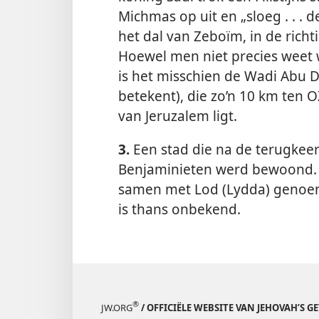
Michmas op uit en „sloeg . . . d
het dal van Zeboïm, in de richt
Hoewel men niet precies weet 
is het misschien de Wadi Abu D
betekent), die zo’n 10 km ten
van Jeruzalem ligt.
3.
Een stad die na de terugkeer
Benjaminieten werd bewoond. 
samen met Lod (Lydda) genoe
is thans onbekend.
®
JW.ORG
/ OFFICIËLE WEBSITE VAN JEHOVAH’S G