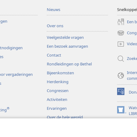
Nieuws
Snelkoppe
ingen
Een 
Over ons
Cong
(opent
Veelgestelde vragen
nieuw
Video
Een bezoek aanvragen
venster)
itnodigingen
Contact
es
Zoek
Rondleidingen op Bethel
Inter
Bijeenkomsten
or vergaderingen
comm
Herdenking
s
Congressen
Dona
(opent
Activiteiten
nieuw
venster)
Wat
Ervaringen
®
ting
(opent
LIB
Over de hele wereld
nieuw
JW L
venster)
s