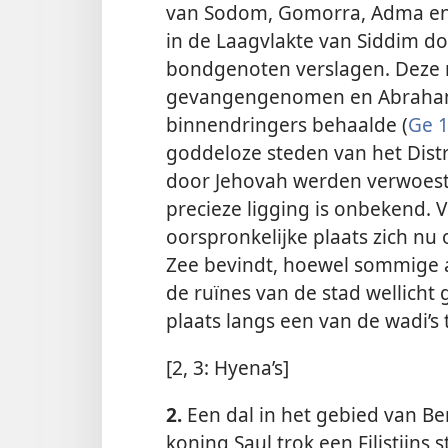
van Sodom, Gomorra, Adma en 
in de Laagvlakte van Siddim do
bondgenoten verslagen. Deze n
gevangengenomen en Abraham 
binnendringers behaalde (
Ge 1
goddeloze steden van het Dis
door Jehovah werden verwoest
precieze ligging is onbekend.
oorspronkelijke plaats zich n
Zee bevindt, hoewel sommige 
de ruïnes van de stad wellich
plaats langs een van de wadi’s
[2, 3: Hyena’s]
2.
Een dal in het gebied van Be
koning Saul trok een Filistijn