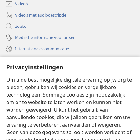
Video’s
Video’s met audiodescriptie
Zoeken
Medische informatie voor artsen
Internationale communicatie
Help
Privacyinstellingen
Donaties
(opent
Om u de best mogelijke digitale ervaring op jw.org te
nieuw
bieden, gebruiken wij cookies en vergelijkbare
venster)
Watchtower ONLINE LIBRARY™
technologieën. Sommige cookies zijn noodzakelijk
(opent
om onze website te laten werken en kunnen niet
nieuw
®
JW Hub
venster)
worden geweigerd. U kunt het gebruik van
(opent
nieuw
aanvullende cookies, die wij alleen gebruiken om uw
®
JW Library
venster)
ervaring te verbeteren, aanvaarden of weigeren.
Geen van deze gegevens zal ooit worden verkocht of
Watchtower Library
voor marketingdoeleinden worden gebruikt. Lees