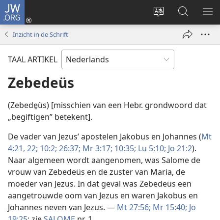
JW.ORG
Inloggen
(opent
Taal
Zoeken
ME
nieuw
site
op
WE
Inzicht in de Schrift
venster)
wijzigen
JW.ORG
TAAL ARTIKEL
Zebedeüs
(Zebede̱üs) [misschien van een Hebr. grondwoord dat
„begiftigen” betekent].
De vader van Jezus’ apostelen Jakobus en Johannes (
Mt
4:21, 22;
10:2;
26:37;
Mr 3:17;
10:35;
Lu 5:10;
Jo 21:2
).
Naar algemeen wordt aangenomen, was Salome de
vrouw van Zebedeüs en de zuster van Maria, de
moeder van Jezus. In dat geval was Zebedeüs een
aangetrouwde oom van Jezus en waren Jakobus en
Johannes neven van Jezus. —
Mt 27:56;
Mr 15:40;
Jo
19:25
; zie
SALOME
nr. 1.