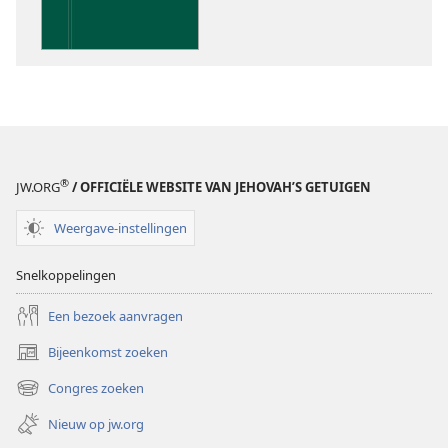
de
Schrift
®
JW.ORG
/ OFFICIËLE WEBSITE VAN JEHOVAH’S GETUIGEN
Weergave-instellingen
Snelkoppelingen
Een bezoek aanvragen
Bijeenkomst zoeken
(opent
nieuw
Congres zoeken
(opent
venster)
nieuw
Nieuw op jw.org
venster)