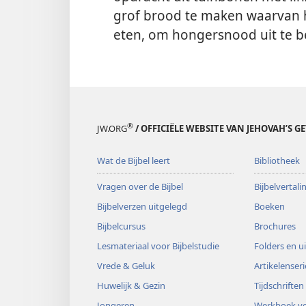
grof brood te maken waarvan hi
eten, om hongersnood uit te 
®
JW.ORG
/ OFFICIËLE WEBSITE VAN JEHOVAH’S G
Wat de Bijbel leert
Bibliotheek
Vragen over de Bijbel
Bijbelvertal
Bijbelverzen uitgelegd
Boeken
Bijbelcursus
Brochures
Lesmateriaal voor Bijbelstudie
Folders en u
Vrede & Geluk
Artikelenseri
Huwelijk & Gezin
Tijdschriften
Jongeren
Werkboek vo