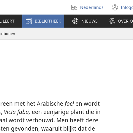
Nederlands
Inlog
Taal
(op
selecteren
nie
L LEERT
BIBLIOTHEEK
NIEUWS
OVER 
ven
uinbonen
reen met het Arabische
foel
en wordt
n,
Vicia faba,
een eenjarige plant die in
chaal wordt verbouwd. Men heeft deze
en gevonden, waaruit blijkt dat de