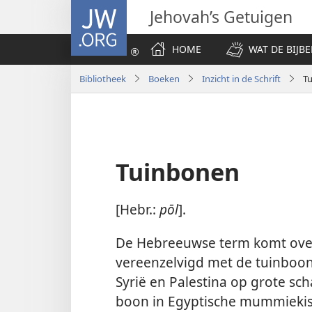
JW.ORG
Jehovah’s Getuigen
HOME
WAT DE BIJBE
Bibliotheek
Boeken
Inzicht in de Schrift
T
Tuinbonen
[Hebr.:
pōl
].
De Hebreeuwse term komt ove
vereenzelvigd met de tuinboo
Syrië en Palestina op grote s
boon in Egyptische mummiekist