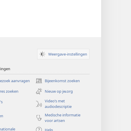
Weergave-instellingen
lingen
bezoek aanvragen
Bijeenkomst zoeken
(opent
nieuw
res zoeken
Nieuw op jw.org
venster)
Video’s met
’s
audiodescriptie
Medische informatie
en
voor artsen
nationale
Help