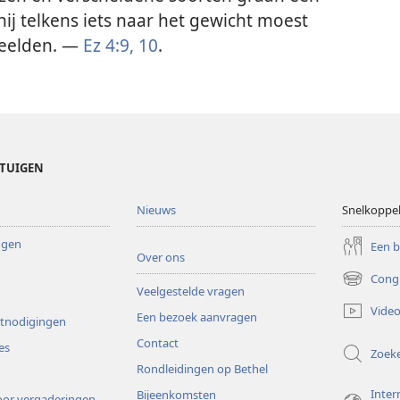
j telkens iets naar het gewicht moest
beelden. —
Ez 4:9, 10
.
ETUIGEN
Nieuws
Snelkoppe
ingen
Een 
Over ons
Cong
(opent
Veelgestelde vragen
nieuw
Video
Een bezoek aanvragen
venster)
itnodigingen
Contact
es
Zoek
Rondleidingen op Bethel
Inter
Bijeenkomsten
or vergaderingen