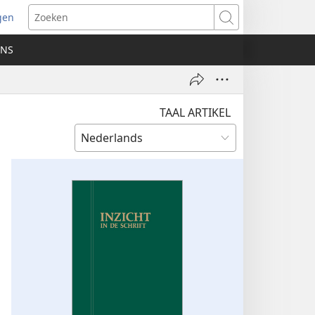
gen
ent
Zoeken
uw
ONS
ster)
TAAL ARTIKEL