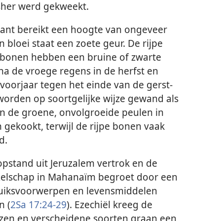
sher werd gekweekt.
lant bereikt een hoogte van ongeveer
 bloei staat een zoete geur. De rijpe
e bonen hebben een bruine of zwarte
na de vroege regens in de herfst en
 voorjaar tegen het einde van de gerst-
worden op soortgelijke wijze gewand als
n de groene, onvolgroeide peulen in
gekookt, terwijl de rijpe bonen vaak
d.
stand uit Jeruzalem vertrok en de
ezelschap in Mahanaïm begroet door een
bruiksvoorwerpen en levensmiddelen
n (
2Sa 17:24-29
). Ezechiël kreeg de
nzen en verscheidene soorten graan een