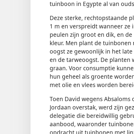
tuinboon in Egypte al van oud
Deze sterke, rechtopstaande p
1 m en verspreidt wanneer ze in
peulen zijn groot en dik, en d
kleur. Men plant de tuinbonen 
oogst ze gewoonlijk in het late
en de tarweoogst. De planten 
graan. Voor consumptie kunne
hun geheel als groente worden 
met olie en vlees worden berei
Toen David wegens Absaloms op
Jordaan overstak, werd zijn g
delegatie die bereidwillig ge
aanbood, waaronder tuinbone
opdracht uit tuinbonen met li