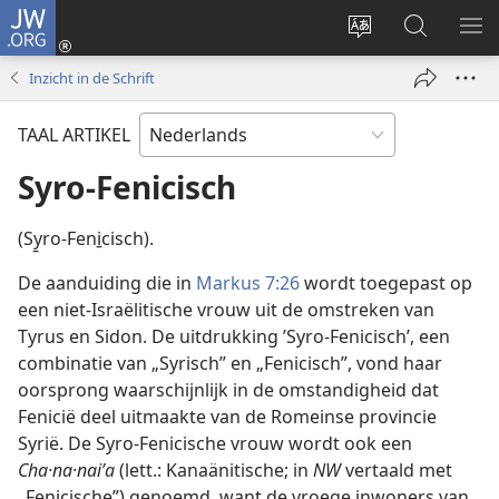
JW.ORG
Inloggen
(opent
Taal
Zoeken
ME
nieuw
site
op
WE
Inzicht in de Schrift
venster)
wijzigen
JW.ORG
TAAL ARTIKEL
Syro-Fenicisch
(Sy̱ro-Feni̱cisch).
De aanduiding die in
Markus 7:26
wordt toegepast op
een niet-Israëlitische vrouw uit de omstreken van
Tyrus en Sidon. De uitdrukking ’Syro-Fenicisch’, een
combinatie van „Syrisch” en „Fenicisch”, vond haar
oorsprong waarschijnlijk in de omstandigheid dat
Fenicië deel uitmaakte van de Romeinse provincie
Syrië. De Syro-Fenicische vrouw wordt ook een
Cha·na·naiʹa
(lett.: Kanaänitische; in
NW
vertaald met
„Fenicische”) genoemd, want de vroege inwoners van