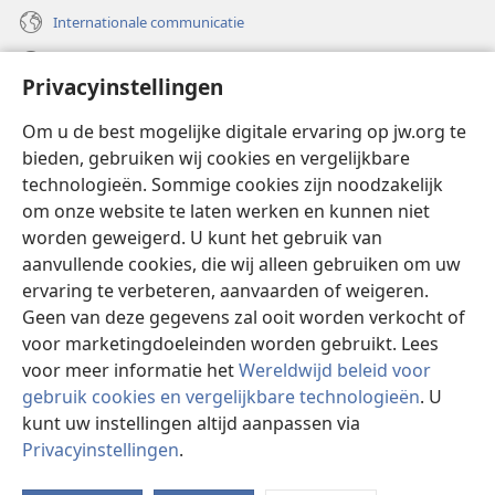
Internationale communicatie
Help
Privacyinstellingen
Donaties
(opent
Om u de best mogelijke digitale ervaring op jw.org te
nieuw
bieden, gebruiken wij cookies en vergelijkbare
venster)
Watchtower ONLINE LIBRARY™
technologieën. Sommige cookies zijn noodzakelijk
(opent
om onze website te laten werken en kunnen niet
nieuw
®
JW Hub
venster)
worden geweigerd. U kunt het gebruik van
(opent
nieuw
aanvullende cookies, die wij alleen gebruiken om uw
®
JW Library
venster)
ervaring te verbeteren, aanvaarden of weigeren.
Geen van deze gegevens zal ooit worden verkocht of
Watchtower Library
voor marketingdoeleinden worden gebruikt. Lees
voor meer informatie het
Wereldwijd beleid voor
gebruik cookies en vergelijkbare technologieën
. U
kunt uw instellingen altijd aanpassen via
Copyright
© 2026 Watch Tower Bible and Tract Society of Pennsylvania.
Privacyinstellingen
.
GEBRUIKSVOORWAARDEN
|
PRIVACYBELEID
|
PRIVACYINSTELLINGEN