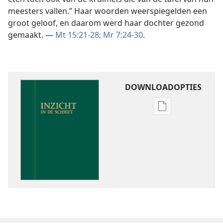
meesters vallen.” Haar woorden weerspiegelden een
groot geloof, en daarom werd haar dochter gezond
gemaakt. —
Mt 15:21-28;
Mr 7:24-30
.
DOWNLOADOPTIES
Downloadoptie
publicaties
Inzicht
in
de
Schrift