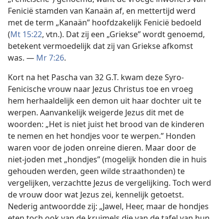
Fenicië stamden van Kanaän af, en mettertijd werd
met de term „Kanaän” hoofdzakelijk Fenicië bedoeld
(
Mt 15:22
, vtn.). Dat zij een „Griekse” wordt genoemd,
betekent vermoedelijk dat zij van Griekse afkomst
was. —
Mr 7:26
.
Kort na het Pascha van 32 G.T. kwam deze Syro-
Fenicische vrouw naar Jezus Christus toe en vroeg
hem herhaaldelijk een demon uit haar dochter uit te
werpen. Aanvankelijk weigerde Jezus dit met de
woorden: „Het is niet juist het brood van de kinderen
te nemen en het hondjes voor te werpen.” Honden
waren voor de joden onreine dieren. Maar door de
niet-joden met „hondjes” (mogelijk honden die in huis
gehouden werden, geen wilde straathonden) te
vergelijken, verzachtte Jezus de vergelijking. Toch werd
de vrouw door wat Jezus zei, kennelijk getoetst.
Nederig antwoordde zij: „Jawel, Heer, maar de hondjes
eten toch ook van de kruimels die van de tafel van hun