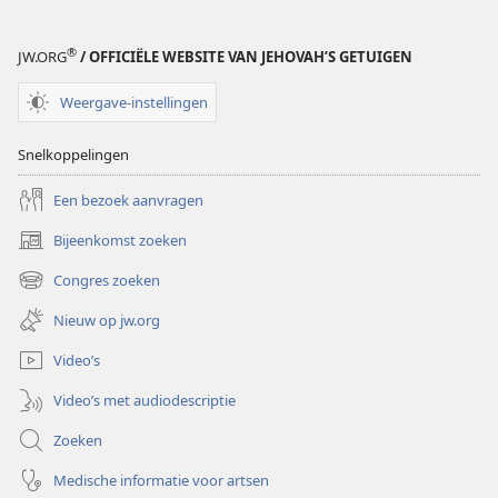
®
JW.ORG
/ OFFICIËLE WEBSITE VAN JEHOVAH’S GETUIGEN
Weergave-instellingen
Snelkoppelingen
Een bezoek aanvragen
Bijeenkomst zoeken
(opent
nieuw
Congres zoeken
(opent
venster)
nieuw
Nieuw op jw.org
venster)
Video’s
Video’s met audiodescriptie
Zoeken
Medische informatie voor artsen