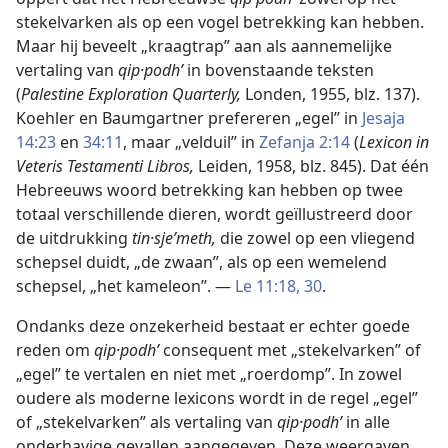
stekelvarken als op een vogel betrekking kan hebben.
Maar hij beveelt „kraagtrap” aan als aannemelijke
vertaling van
qip·podhʹ
in bovenstaande teksten
(
Palestine Exploration Quarterly,
Londen, 1955, blz. 137).
Koehler en Baumgartner prefereren „egel” in
Jesaja
14:23
en
34:11
, maar „velduil” in
Zefanja 2:14
(
Lexicon in
Veteris Testamenti Libros,
Leiden, 1958, blz. 845). Dat één
Hebreeuws woord betrekking kan hebben op twee
totaal verschillende dieren, wordt geïllustreerd door
de uitdrukking
tin·sjeʹmeth,
die zowel op een vliegend
schepsel duidt, „de zwaan”, als op een wemelend
schepsel, „het kameleon”. —
Le 11:18,
30
.
Ondanks deze onzekerheid bestaat er echter goede
reden om
qip·podhʹ
consequent met „stekelvarken” of
„egel” te vertalen en niet met „roerdomp”. In zowel
oudere als moderne lexicons wordt in de regel „egel”
of „stekelvarken” als vertaling van
qip·podhʹ
in alle
onderhavige gevallen aangegeven. Deze weergaven