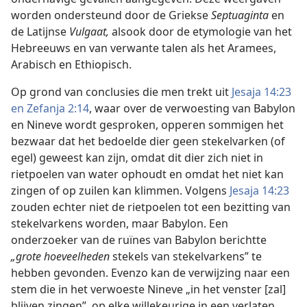
worden ondersteund door de Griekse
Septuaginta
en
de Latijnse
Vulgaat,
alsook door de etymologie van het
Hebreeuws en van verwante talen als het Aramees,
Arabisch en Ethiopisch.
Op grond van conclusies die men trekt uit
Jesaja 14:23
en
Zefanja 2:14
, waar over de verwoesting van Babylon
en Nineve wordt gesproken, opperen sommigen het
bezwaar dat het bedoelde dier geen stekelvarken (of
egel) geweest kan zijn, omdat dit dier zich niet in
rietpoelen van water ophoudt en omdat het niet kan
zingen of op zuilen kan klimmen. Volgens
Jesaja 14:23
zouden echter niet de rietpoelen tot een bezitting van
stekelvarkens worden, maar Babylon. Een
onderzoeker van de ruïnes van Babylon berichtte
„grote hoeveelheden
stekels van stekelvarkens” te
hebben gevonden. Evenzo kan de verwijzing naar een
stem die in het verwoeste Nineve „in het venster [zal]
blijven zingen”, op elke willekeurige in een verlaten