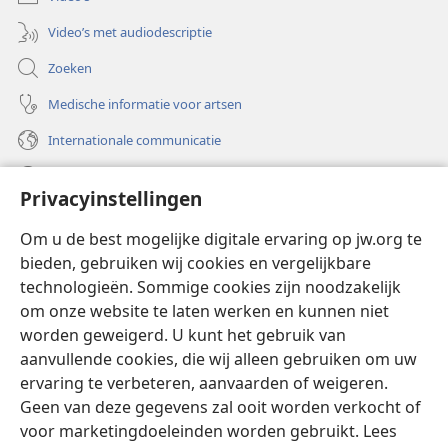
Video’s met audiodescriptie
Zoeken
Medische informatie voor artsen
Internationale communicatie
Help
Privacyinstellingen
Donaties
(opent
Om u de best mogelijke digitale ervaring op jw.org te
nieuw
bieden, gebruiken wij cookies en vergelijkbare
venster)
Watchtower ONLINE LIBRARY™
technologieën. Sommige cookies zijn noodzakelijk
(opent
om onze website te laten werken en kunnen niet
nieuw
®
JW Hub
venster)
worden geweigerd. U kunt het gebruik van
(opent
nieuw
aanvullende cookies, die wij alleen gebruiken om uw
®
JW Library
venster)
ervaring te verbeteren, aanvaarden of weigeren.
Geen van deze gegevens zal ooit worden verkocht of
Watchtower Library
voor marketingdoeleinden worden gebruikt. Lees