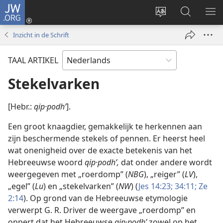
JW.ORG
Inloggen
(opent
Taal
Zoeken
ME
nieuw
site
op
WE
Inzicht in de Schrift
venster)
wijzigen
JW.ORG
TAAL ARTIKEL
Stekelvarken
[Hebr.:
qip·podhʹ
].
Een groot knaagdier, gemakkelijk te herkennen aan
zijn beschermende stekels of pennen. Er heerst heel
wat onenigheid over de exacte betekenis van het
Hebreeuwse woord
qip·podhʹ,
dat onder andere wordt
weergegeven met „roerdomp” (
NBG
), „reiger” (
LV
),
„egel” (
Lu
) en „stekelvarken” (
NW
) (
Jes 14:23;
34:11;
Ze
2:14
). Op grond van de Hebreeuwse etymologie
verwerpt G. R. Driver de weergave „roerdomp” en
oppert dat het Hebreeuwse
qip·podhʹ
zowel op het