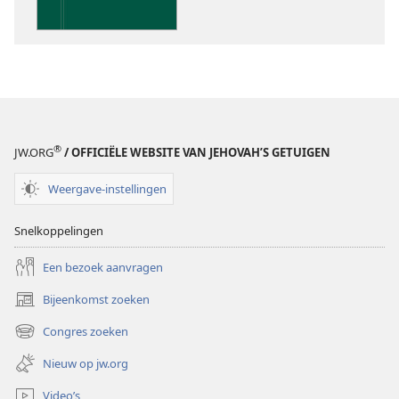
Schrift
®
JW.ORG
/ OFFICIËLE WEBSITE VAN JEHOVAH’S GETUIGEN
Weergave-instellingen
Snelkoppelingen
Een bezoek aanvragen
Bijeenkomst zoeken
(opent
nieuw
Congres zoeken
(opent
venster)
nieuw
Nieuw op jw.org
venster)
Video’s