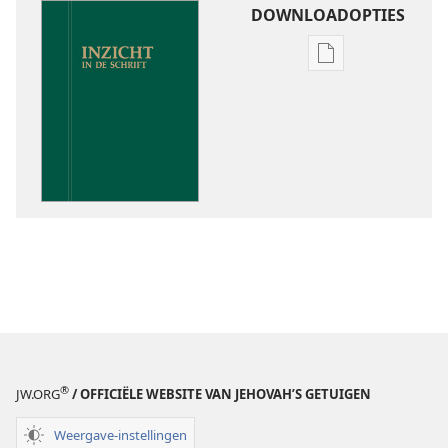
DOWNLOADOPTIES
Downloadoptie
publicaties
Inzicht
in
de
Schrift
®
JW.ORG
/ OFFICIËLE WEBSITE VAN JEHOVAH’S GETUIGEN
Weergave-instellingen