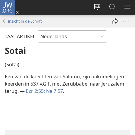
JW.ORG
Inloggen
(opent
Taal
Zoeken
ME
nieuw
site
op
WE
Inzicht in de Schrift
venster)
wijzigen
JW.ORG
TAAL ARTIKEL
Sotai
(So̱tai).
Een van de knechten van Salomo; zijn nakomelingen
keerden in 537 v.G.T. met Zerubbabel naar Jeruzalem
terug. —
Ezr 2:55;
Ne 7:57
.