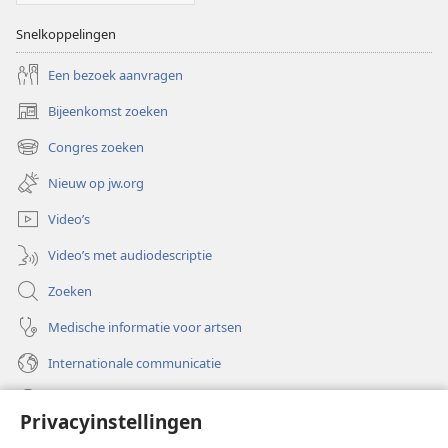
Snelkoppelingen
Een bezoek aanvragen
Bijeenkomst zoeken
(opent
nieuw
Congres zoeken
(opent
venster)
nieuw
Nieuw op jw.org
venster)
Video’s
Video’s met audiodescriptie
Zoeken
Medische informatie voor artsen
Internationale communicatie
Help
Privacyinstellingen