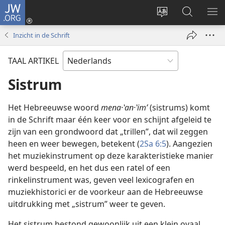
JW.ORG
Inloggen
(opent
Taal
Zoeken
ME
nieuw
site
op
WE
Inzicht in de Schrift
venster)
wijzigen
JW.ORG
TAAL ARTIKEL
Sistrum
Het Hebreeuwse woord
mena·ʽan·ʽimʹ
(sistrums) komt
in de Schrift maar één keer voor en schijnt afgeleid te
zijn van een grondwoord dat „trillen”, dat wil zeggen
heen en weer bewegen, betekent (
2Sa 6:5
). Aangezien
het muziekinstrument op deze karakteristieke manier
werd bespeeld, en het dus een ratel of een
rinkelinstrument was, geven veel lexicografen en
muziekhistorici er de voorkeur aan de Hebreeuwse
uitdrukking met „sistrum” weer te geven.
Het sistrum bestond gewoonlijk uit een klein ovaal