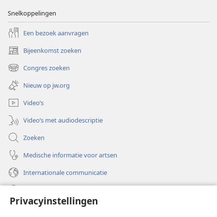
Snelkoppelingen
Een bezoek aanvragen
Bijeenkomst zoeken
(opent
nieuw
Congres zoeken
(opent
venster)
nieuw
Nieuw op jw.org
venster)
Video’s
Video’s met audiodescriptie
Zoeken
Medische informatie voor artsen
Internationale communicatie
Help
Privacyinstellingen
Donaties