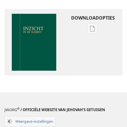
DOWNLOADOPTIES
Downloadoptie
publicaties
Inzicht
in
de
Schrift
®
JW.ORG
/ OFFICIËLE WEBSITE VAN JEHOVAH’S GETUIGEN
Weergave-instellingen