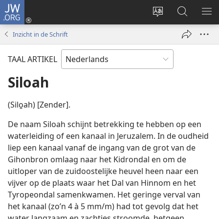
JW.ORG
Inloggen
(opent
Taal
Zoeken
ME
nieuw
site
op
WE
Inzicht in de Schrift
venster)
wijzigen
JW.ORG
TAAL ARTIKEL
Siloah
(Silo̱ah) [Zender].
De naam Siloah schijnt betrekking te hebben op een
waterleiding of een kanaal in Jeruzalem. In de oudheid
liep een kanaal vanaf de ingang van de grot van de
Gihonbron omlaag naar het Kidrondal en om de
uitloper van de zuidoostelijke heuvel heen naar een
vijver op de plaats waar het Dal van Hinnom en het
Tyropeondal samenkwamen. Het geringe verval van
het kanaal (zo’n 4 à 5 mm/m) had tot gevolg dat het
water langzaam en zachtjes stroomde, hetgeen