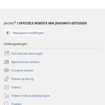
®
JW.ORG
/ OFFICIËLE WEBSITE VAN JEHOVAH’S GETUIGEN
Weergave-instellingen
Snelkoppelingen
Een bezoek aanvragen
Bijeenkomst zoeken
(opent
nieuw
Congres zoeken
(opent
venster)
nieuw
Nieuw op jw.org
venster)
Video’s
Video’s met audiodescriptie
Zoeken