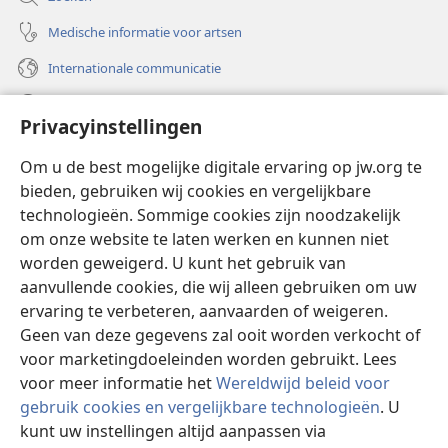
Medische informatie voor artsen
Internationale communicatie
Help
Privacyinstellingen
Donaties
(opent
Om u de best mogelijke digitale ervaring op jw.org te
nieuw
bieden, gebruiken wij cookies en vergelijkbare
venster)
Watchtower ONLINE LIBRARY™
technologieën. Sommige cookies zijn noodzakelijk
(opent
om onze website te laten werken en kunnen niet
nieuw
®
JW Hub
venster)
worden geweigerd. U kunt het gebruik van
(opent
nieuw
aanvullende cookies, die wij alleen gebruiken om uw
®
JW Library
venster)
ervaring te verbeteren, aanvaarden of weigeren.
Geen van deze gegevens zal ooit worden verkocht of
Watchtower Library
voor marketingdoeleinden worden gebruikt. Lees
voor meer informatie het
Wereldwijd beleid voor
gebruik cookies en vergelijkbare technologieën
. U
kunt uw instellingen altijd aanpassen via
Copyright
© 2026 Watch Tower Bible and Tract Society of Pennsylvania.