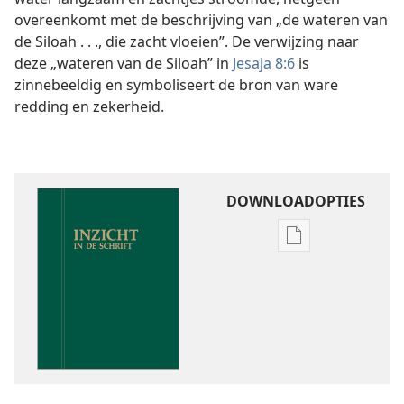
overeenkomt met de beschrijving van „de wateren van
de Siloah . . ., die zacht vloeien”. De verwijzing naar
deze „wateren van de Siloah” in
Jesaja 8:6
is
zinnebeeldig en symboliseert de bron van ware
redding en zekerheid.
DOWNLOADOPTIES
Downloadoptie
publicaties
Inzicht
in
de
Schrift