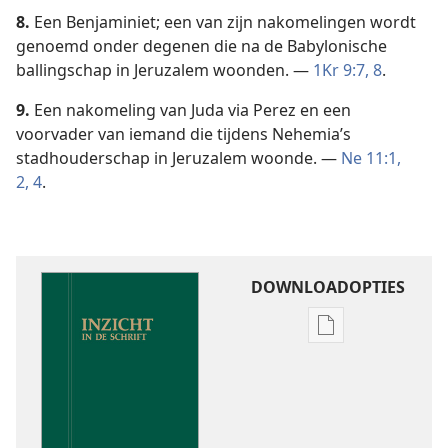
8.
Een Benjaminiet; een van zijn nakomelingen wordt
genoemd onder degenen die na de Babylonische
ballingschap in Jeruzalem woonden. —
1Kr 9:7, 8
.
9.
Een nakomeling van Juda via Perez en een
voorvader van iemand die tijdens Nehemia’s
stadhouderschap in Jeruzalem woonde. —
Ne 11:1,
2,
4
.
DOWNLOADOPTIES
Downloadoptie
publicaties
Inzicht
in
de