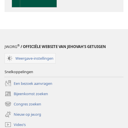
Schrift
®
JW.ORG
/ OFFICIËLE WEBSITE VAN JEHOVAH’S GETUIGEN
Weergave-instellingen
Snelkoppelingen
Een bezoek aanvragen
Bijeenkomst zoeken
(opent
nieuw
Congres zoeken
(opent
venster)
nieuw
Nieuw op jw.org
venster)
Video’s