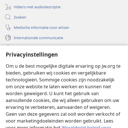
Video’s met audiodescriptie
Zoeken
Medische informatie voor artsen
Internationale communicatie
Help
Privacyinstellingen
Donaties
(opent
Om u de best mogelijke digitale ervaring op jw.org te
nieuw
bieden, gebruiken wij cookies en vergelijkbare
venster)
Watchtower ONLINE LIBRARY™
technologieën. Sommige cookies zijn noodzakelijk
(opent
om onze website te laten werken en kunnen niet
nieuw
®
JW Hub
venster)
worden geweigerd. U kunt het gebruik van
(opent
nieuw
aanvullende cookies, die wij alleen gebruiken om uw
®
JW Library
venster)
ervaring te verbeteren, aanvaarden of weigeren.
Geen van deze gegevens zal ooit worden verkocht of
Watchtower Library
voor marketingdoeleinden worden gebruikt. Lees
voor meer informatie het
Wereldwijd beleid voor