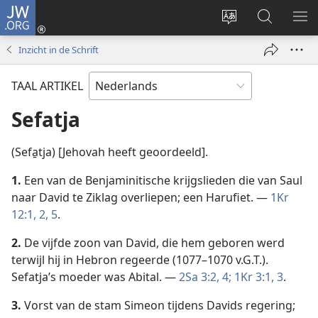
JW.ORG
Inloggen
(opent
Taal
Zoeken
ME
nieuw
site
op
WE
Inzicht in de Schrift
venster)
wijzigen
JW.ORG
TAAL ARTIKEL
Sefatja
(Sefa̱tja) [Jehovah heeft geoordeeld].
1.
Een van de Benjaminitische krijgslieden die van Saul
naar David te Ziklag overliepen; een Harufiet. —
1Kr
12:1, 2,
5
.
2.
De vijfde zoon van David, die hem geboren werd
terwijl hij in Hebron regeerde (1077–1070 v.G.T.).
Sefatja’s moeder was Abital. —
2Sa 3:2,
4;
1Kr 3:1,
3
.
3.
Vorst van de stam Simeon tijdens Davids regering;