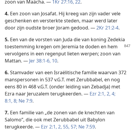
zoon van Maächa. —
1Kr 27:16,
22
.
4.
Een zoon van Josafat. Hij kreeg van zijn vader vele
geschenken en versterkte steden, maar werd later
door zijn oudste broer Joram gedood. —
2Kr 21:2-4
.
5.
Een van de vorsten van Juda die van koning Zedekia
toestemming kregen om Jeremia te doden
en hem
vervolgens in een regenput lieten werpen; zoon van
Mattan. —
Jer 38:1-6,
10
.
6.
Stamvader van een Israëlitische familie waarvan 372
manspersonen in 537 v.G.T. met Zerubbabel, en nog
eens 80 in 468 v.G.T. (onder leiding van Zebadja) met
Ezra naar Jeruzalem terugkeerden. —
Ezr 2:1, 2,
4;
8:1,
8;
Ne 7:9
.
7.
Een familie van „de zonen van de knechten van
Salomo”, die ook met Zerubbabel uit Babylon
terugkeerde. —
Ezr 2:1, 2,
55,
57;
Ne 7:59
.