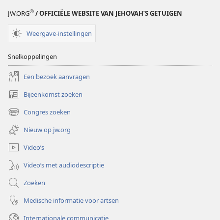
®
JW.ORG
/ OFFICIËLE WEBSITE VAN JEHOVAH’S GETUIGEN
Weergave-instellingen
Snelkoppelingen
Een bezoek aanvragen
Bijeenkomst zoeken
(opent
nieuw
Congres zoeken
(opent
venster)
nieuw
Nieuw op jw.org
venster)
Video’s
Video’s met audiodescriptie
Zoeken
Medische informatie voor artsen
Internationale communicatie