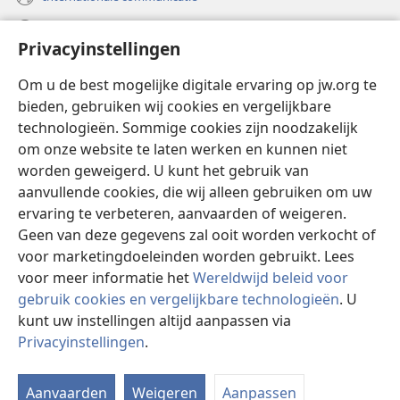
Help
Privacyinstellingen
Donaties
(opent
Om u de best mogelijke digitale ervaring op jw.org te
nieuw
bieden, gebruiken wij cookies en vergelijkbare
venster)
Watchtower ONLINE LIBRARY™
technologieën. Sommige cookies zijn noodzakelijk
(opent
om onze website te laten werken en kunnen niet
nieuw
®
JW Hub
venster)
worden geweigerd. U kunt het gebruik van
(opent
nieuw
aanvullende cookies, die wij alleen gebruiken om uw
®
JW Library
venster)
ervaring te verbeteren, aanvaarden of weigeren.
Geen van deze gegevens zal ooit worden verkocht of
Watchtower Library
voor marketingdoeleinden worden gebruikt. Lees
voor meer informatie het
Wereldwijd beleid voor
gebruik cookies en vergelijkbare technologieën
. U
kunt uw instellingen altijd aanpassen via
Copyright
© 2026 Watch Tower Bible and Tract Society of Pennsylvania.
Privacyinstellingen
.
GEBRUIKSVOORWAARDEN
|
PRIVACYBELEID
|
PRIVACYINSTELLINGEN
Aanvaarden
Weigeren
Aanpassen