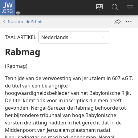
JW.ORG
Inloggen
(opent
Taal
Zoeken
ME
nieuw
site
op
WE
Inzicht in de Schrift
venster)
wijzigen
JW.ORG
TAAL ARTIKEL
Rabmag
(Ra̱bmag).
Ten tijde van de verwoesting van Jeruzalem in 607 v.G.T.
de titel van een belangrijke
hoogwaardigheidsbekleder van het Babylonische Rijk.
De titel komt ook voor in inscripties die men heeft
gevonden. Nergal-Sarezer de Rabmag behoorde tot
het bijzondere tribunaal van hoge Babylonische
vorsten die zitting hadden in het gerecht dat in de
Middenpoort van Jeruzalem plaatsnam nadat
Nebukadnezar de stad had ingenomen. Nergal-