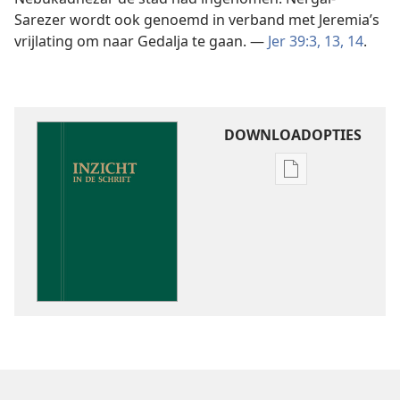
Sarezer wordt ook genoemd in verband met Jeremia’s
vrijlating om naar Gedalja te gaan. —
Jer 39:3,
13, 14
.
DOWNLOADOPTIES
Downloadoptie
publicaties
Inzicht
in
de
Schrift