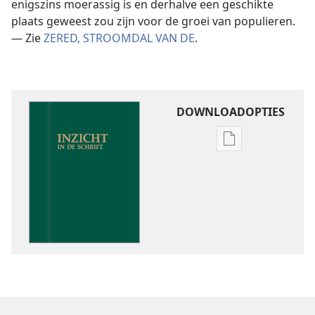
enigszins moerassig is en derhalve een geschikte
plaats geweest zou zijn voor de groei van populieren.
— Zie
ZERED, STROOMDAL VAN DE
.
DOWNLOADOPTIES
Downloadoptie
publicaties
Inzicht
in
de
Schrift