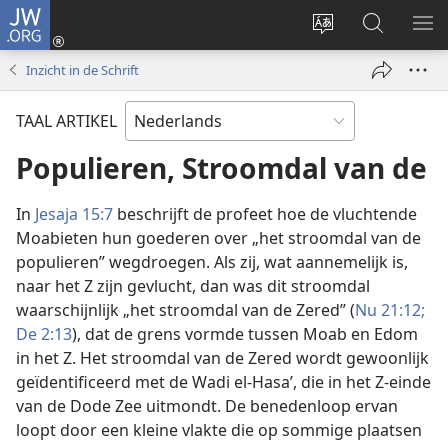
JW.ORG
Inloggen
(opent
Taal
Zoeken
ME
nieuw
site
op
WE
Inzicht in de Schrift
venster)
wijzigen
JW.ORG
TAAL ARTIKEL
Populieren, Stroomdal van de
In
Jesaja 15:7
beschrijft de profeet hoe de vluchtende
Moabieten hun goederen over „het stroomdal van de
populieren” wegdroegen. Als zij, wat aannemelijk is,
naar het Z zijn gevlucht, dan was dit stroomdal
waarschijnlijk „het stroomdal van de Zered” (
Nu 21:12;
De 2:13
), dat de grens vormde tussen Moab en Edom
in het Z. Het stroomdal van de Zered wordt gewoonlijk
geïdentificeerd met de Wadi el-Hasaʼ, die in het Z-einde
van de Dode Zee uitmondt. De benedenloop ervan
loopt door een kleine vlakte die op sommige plaatsen