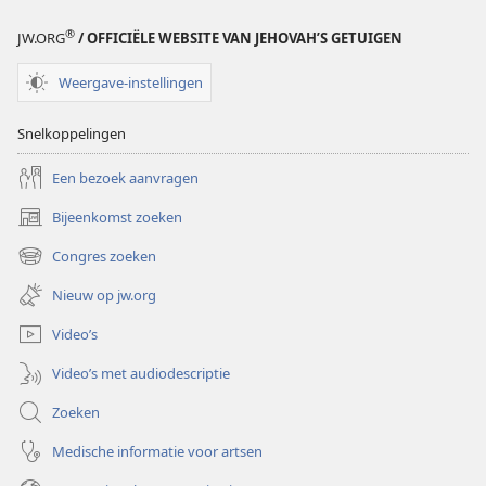
®
JW.ORG
/ OFFICIËLE WEBSITE VAN JEHOVAH’S GETUIGEN
Weergave-instellingen
Snelkoppelingen
Een bezoek aanvragen
Bijeenkomst zoeken
(opent
nieuw
Congres zoeken
(opent
venster)
nieuw
Nieuw op jw.org
venster)
Video’s
Video’s met audiodescriptie
Zoeken
Medische informatie voor artsen