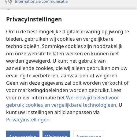
Internationale communicatie
Help
Privacyinstellingen
Donaties
(opent
Om u de best mogelijke digitale ervaring op jw.org te
nieuw
bieden, gebruiken wij cookies en vergelijkbare
venster)
Watchtower ONLINE LIBRARY™
technologieën. Sommige cookies zijn noodzakelijk
(opent
om onze website te laten werken en kunnen niet
nieuw
®
JW Hub
venster)
worden geweigerd. U kunt het gebruik van
(opent
nieuw
aanvullende cookies, die wij alleen gebruiken om uw
®
JW Library
venster)
ervaring te verbeteren, aanvaarden of weigeren.
Geen van deze gegevens zal ooit worden verkocht of
Watchtower Library
voor marketingdoeleinden worden gebruikt. Lees
voor meer informatie het
Wereldwijd beleid voor
gebruik cookies en vergelijkbare technologieën
. U
kunt uw instellingen altijd aanpassen via
Copyright
© 2026 Watch Tower Bible and Tract Society of Pennsylvania.
Privacyinstellingen
.
GEBRUIKSVOORWAARDEN
|
PRIVACYBELEID
|
PRIVACYINSTELLINGEN