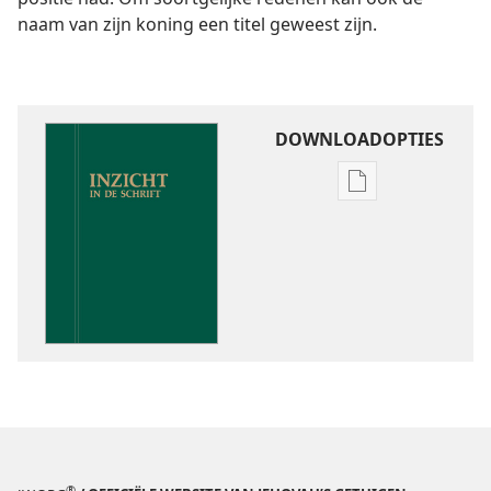
naam van zijn koning een titel geweest zijn.
DOWNLOADOPTIES
Downloadoptie
publicaties
Inzicht
in
de
Schrift
®