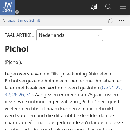
JW.ORG
Inloggen
(opent
Taal
Zoeken
ME
nieuw
site
op
WE
Inzicht in de Schrift
venster)
wijzigen
JW.ORG
TAAL ARTIKEL
Pichol
(Pi̱chol).
Legeroverste van de Filistijnse koning Abimelech.
Pichol vergezelde Abimelech toen er met Abraham en
later met Isaäk een verbond werd gesloten (
Ge 21:22,
32;
26:26,
31
). Aangezien er meer dan 75 jaar tussen
deze twee ontmoetingen zat, zou „Pichol” heel goed
veeleer een titel of naam kunnen zijn die gebruikt
werd voor iemand die dit ambt bekleedde, dan de
naam van één man die gedurende zo’n lange tijd deze
positie had. Om soortgelijke redenen kan ook de