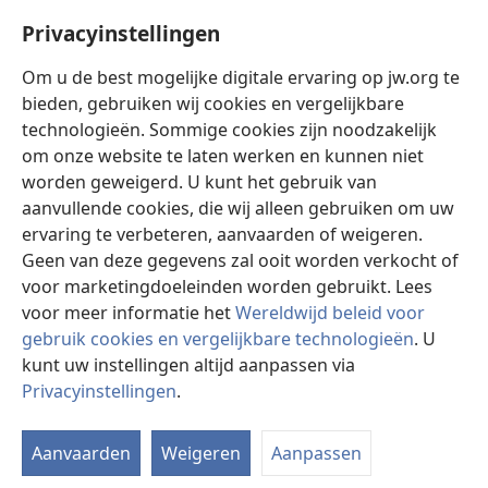
Help
Privacyinstellingen
Donaties
(opent
Om u de best mogelijke digitale ervaring op jw.org te
nieuw
bieden, gebruiken wij cookies en vergelijkbare
venster)
Watchtower ONLINE LIBRARY™
technologieën. Sommige cookies zijn noodzakelijk
(opent
om onze website te laten werken en kunnen niet
nieuw
®
JW Hub
venster)
worden geweigerd. U kunt het gebruik van
(opent
nieuw
aanvullende cookies, die wij alleen gebruiken om uw
®
JW Library
venster)
ervaring te verbeteren, aanvaarden of weigeren.
Geen van deze gegevens zal ooit worden verkocht of
Watchtower Library
voor marketingdoeleinden worden gebruikt. Lees
voor meer informatie het
Wereldwijd beleid voor
gebruik cookies en vergelijkbare technologieën
. U
kunt uw instellingen altijd aanpassen via
Copyright
© 2026 Watch Tower Bible and Tract Society of Pennsylvania.
Privacyinstellingen
.
GEBRUIKSVOORWAARDEN
|
PRIVACYBELEID
|
PRIVACYINSTELLINGEN
Aanvaarden
Weigeren
Aanpassen