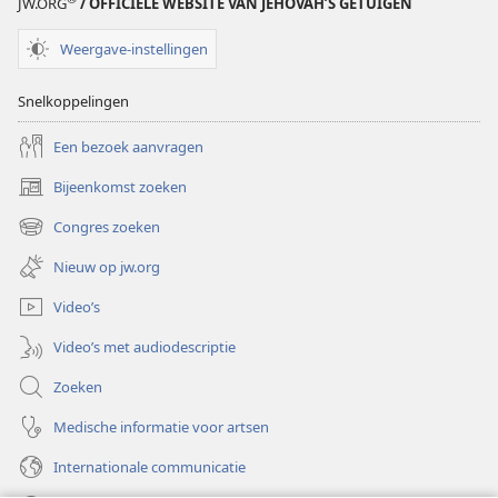
JW.ORG
/ OFFICIËLE WEBSITE VAN JEHOVAH’S GETUIGEN
Weergave-instellingen
Snelkoppelingen
Een bezoek aanvragen
Bijeenkomst zoeken
(opent
nieuw
Congres zoeken
(opent
venster)
nieuw
Nieuw op jw.org
venster)
Video’s
Video’s met audiodescriptie
Zoeken
Medische informatie voor artsen
Internationale communicatie