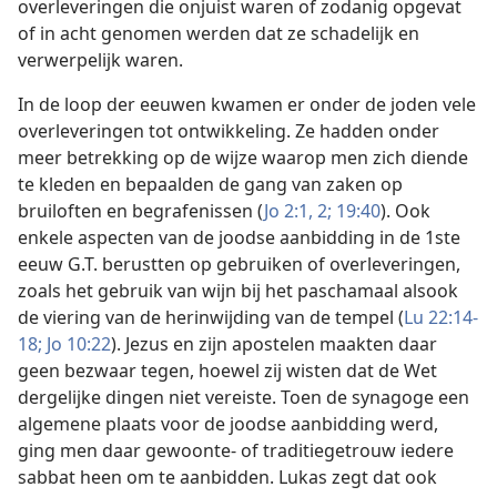
overleveringen die onjuist waren of zodanig opgevat
of in acht genomen werden dat ze schadelijk en
verwerpelijk waren.
In de loop der eeuwen kwamen er onder de joden vele
overleveringen tot ontwikkeling. Ze hadden onder
meer betrekking op de wijze waarop men zich diende
te kleden en bepaalden de gang van zaken op
bruiloften en begrafenissen (
Jo 2:1, 2;
19:40
). Ook
enkele aspecten van de joodse aanbidding in de 1ste
eeuw G.T. berustten op gebruiken of overleveringen,
zoals het gebruik van wijn bij het paschamaal alsook
de viering van de herinwijding van de tempel (
Lu 22:14-
18;
Jo 10:22
). Jezus en zijn apostelen maakten daar
geen bezwaar tegen, hoewel zij wisten dat de Wet
dergelijke dingen niet vereiste. Toen de synagoge een
algemene plaats voor de joodse aanbidding werd,
ging men daar gewoonte- of traditiegetrouw iedere
sabbat heen om te aanbidden. Lukas zegt dat ook