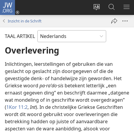
JW.ORG
Inloggen
(opent
Taal
Zoeken
ME
nieuw
site
op
WE
Inzicht in de Schrift
venster)
wijzigen
JW.ORG
TAAL ARTIKEL
Overlevering
Inlichtingen, leerstellingen of gebruiken die van
geslacht op geslacht zijn doorgegeven of die de
gevestigde denk- of handelwijze zijn geworden. Het
Griekse woord
pa·raʹdo·sis
betekent letterlijk „een
ernaast gegeven ding” en beschrijft daarmee „datgene
wat mondeling of in geschrifte wordt overgedragen”
(
1Kor 11:2
,
Int
). In de christelijke Griekse Geschriften
wordt dit woord gebruikt voor overleveringen die
betrekking hadden op juiste of aanvaardbare
aspecten van de ware aanbidding, alsook voor