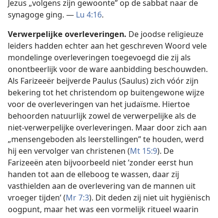
Jezus „volgens zijn gewoonte” op de sabbat naar de
synagoge ging. —
Lu 4:16
.
Verwerpelijke overleveringen.
De joodse religieuze
leiders hadden echter aan het geschreven Woord vele
mondelinge overleveringen toegevoegd die zij als
onontbeerlijk voor de ware aanbidding beschouwden.
Als Farizeeër beijverde Paulus (Saulus) zich vóór zijn
bekering tot het christendom op buitengewone wijze
voor de overleveringen van het judaïsme. Hiertoe
behoorden natuurlijk zowel de verwerpelijke als de
niet-verwerpelijke overleveringen. Maar door zich aan
„mensengeboden als leerstellingen” te houden, werd
hij een vervolger van christenen (
Mt 15:9
). De
Farizeeën aten bijvoorbeeld niet ’zonder eerst hun
handen tot aan de elleboog te wassen, daar zij
vasthielden aan de overlevering van de mannen uit
vroeger tijden’ (
Mr 7:3
). Dit deden zij niet uit hygiënisch
oogpunt, maar het was een vormelijk ritueel waarin