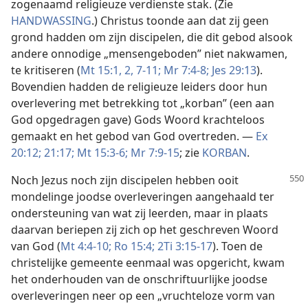
zogenaamd religieuze verdienste stak. (Zie
HANDWASSING
.) Christus toonde aan dat zij geen
grond hadden om zijn discipelen, die dit gebod alsook
andere onnodige „mensengeboden” niet nakwamen,
te kritiseren (
Mt 15:1, 2,
7-11;
Mr 7:4-8;
Jes 29:13
).
Bovendien hadden de religieuze leiders door hun
overlevering met betrekking tot „korban” (een aan
God opgedragen gave) Gods Woord krachteloos
gemaakt en het gebod van God overtreden. —
Ex
20:12;
21:17;
Mt 15:3-6;
Mr 7:9-15
; zie
KORBAN
.
Noch Jezus noch zijn discipelen hebben ooit
mondelinge joodse overleveringen aangehaald ter
ondersteuning van wat zij leerden, maar in plaats
daarvan beriepen zij zich op het geschreven Woord
van God (
Mt 4:4-10;
Ro 15:4;
2Ti 3:15-17
). Toen de
christelijke gemeente eenmaal was opgericht, kwam
het onderhouden van de onschriftuurlijke joodse
overleveringen neer op een „vruchteloze vorm van