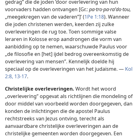
gedrag” die de joden ’door overlevering van hun
voorvaders hadden ontvangen [Gr.:
pa·tro·pa·raʹdo·tou,
„meegekregen van de vaderen”]’ (
1Pe 1:18
). Wanneer
die joden christenen werden, keerden zij zulke
overleveringen de rug toe. Toen sommige valse
leraren in Kolosse erop aandrongen die vorm van
aanbidding op te nemen, waarschuwde Paulus voor
„de filosofie en [het] ijdel bedrog overeenkomstig de
overlevering van mensen”. Kennelijk doelde hij
speciaal op de overleveringen van het judaïsme. —
Kol
2:8,
13-17
.
Christelijke overleveringen.
Wordt het woord
„overlevering” opgevat als richtlijnen die mondeling of
door middel van voorbeeld worden doorgegeven, dan
konden de inlichtingen die de apostel Paulus
rechtstreeks van Jezus ontving, terecht als
aanvaardbare christelijke overleveringen aan de
christelijke gemeenten worden doorgegeven. Een