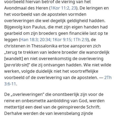
voorbeeld hiervan betrof de viering van het
Avondmaal des Heren (
1Kor 11:2,
23
). De leringen en
het voorbeeld van de apostelen vormden
overleveringen die wel degelijk geldigheid hadden.
Bijgevolg kon Paulus, die met zijn eigen handen had
gearbeid om zijn broeders geen financiële last op te
leggen (
Han 18:3;
20:34;
1Kor 9:15;
1Th 2:9
), de
christenen in Thessalonika ertoe aansporen zich
„terug te trekken van iedere broeder die wanordelijk
[wandelt] en niet overeenkomstig de overlevering
[
pa·raʹdo·sin
]” die zij ontvangen hadden. Wie niet wilde
werken, volgde duidelijk niet het voortreffelijke
voorbeeld of de overlevering van de apostelen. —
2Th
3:6-11
.
De „overleveringen” die onontbeerlijk zijn voor de
reine en onbesmette aanbidding van God, werden
mettertijd een deel van de geïnspireerde Schrift.
Derhalve werden de van levensbelang zijnde