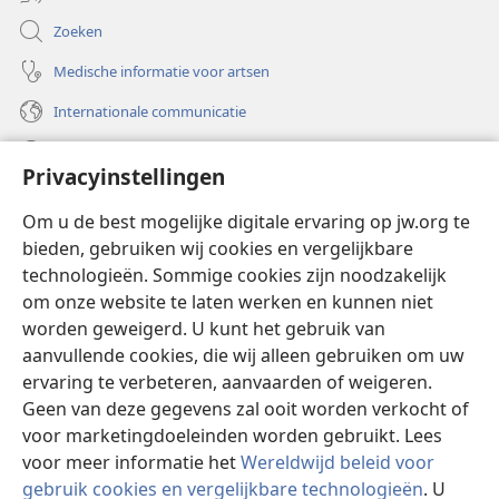
Zoeken
Medische informatie voor artsen
Internationale communicatie
Help
Privacyinstellingen
Donaties
(opent
Om u de best mogelijke digitale ervaring op jw.org te
nieuw
bieden, gebruiken wij cookies en vergelijkbare
venster)
Watchtower ONLINE LIBRARY™
technologieën. Sommige cookies zijn noodzakelijk
(opent
om onze website te laten werken en kunnen niet
nieuw
®
JW Hub
venster)
worden geweigerd. U kunt het gebruik van
(opent
nieuw
aanvullende cookies, die wij alleen gebruiken om uw
®
JW Library
venster)
ervaring te verbeteren, aanvaarden of weigeren.
Geen van deze gegevens zal ooit worden verkocht of
Watchtower Library
voor marketingdoeleinden worden gebruikt. Lees
voor meer informatie het
Wereldwijd beleid voor
gebruik cookies en vergelijkbare technologieën
. U