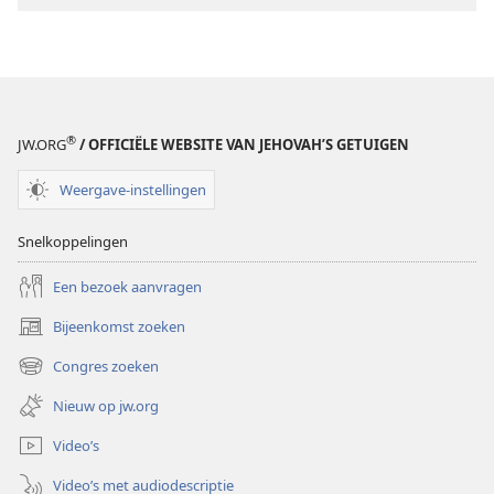
®
JW.ORG
/ OFFICIËLE WEBSITE VAN JEHOVAH’S GETUIGEN
Weergave-instellingen
Snelkoppelingen
Een bezoek aanvragen
Bijeenkomst zoeken
(opent
nieuw
Congres zoeken
(opent
venster)
nieuw
Nieuw op jw.org
venster)
Video’s
Video’s met audiodescriptie