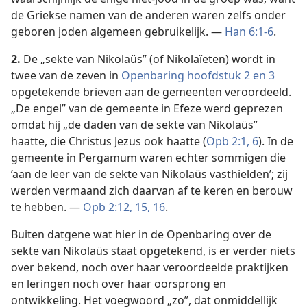
de Griekse namen van de anderen waren zelfs onder
geboren joden algemeen gebruikelijk. —
Han 6:1-6
.
2.
De „sekte van Nikolaüs” (of Nikolaïeten) wordt in
twee van de zeven in
Openbaring hoofdstuk 2 en
3
opgetekende brieven aan de gemeenten veroordeeld.
„De engel” van de gemeente in Efeze werd geprezen
omdat hij „de daden van de sekte van Nikolaüs”
haatte, die Christus Jezus ook haatte (
Opb 2:1,
6
). In de
gemeente in Pergamum waren echter sommigen die
’aan de leer van de sekte van Nikolaüs vasthielden’; zij
werden vermaand zich daarvan af te keren en berouw
te hebben. —
Opb 2:12,
15, 16
.
Buiten datgene wat hier in de Openbaring over de
sekte van Nikolaüs staat opgetekend, is er verder niets
over bekend, noch over haar veroordeelde praktijken
en leringen noch over haar oorsprong en
ontwikkeling. Het voegwoord „zo”, dat onmiddellijk