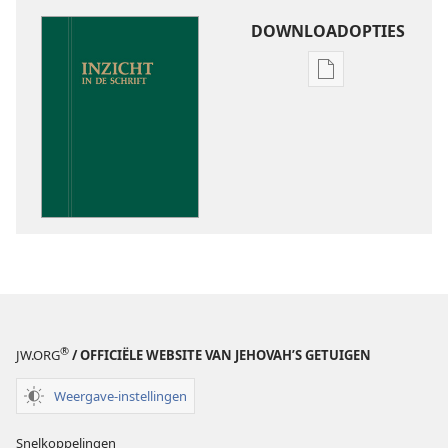
DOWNLOADOPTIES
Downloadoptie
publicaties
Inzicht
in
de
Schrift
®
JW.ORG
/ OFFICIËLE WEBSITE VAN JEHOVAH’S GETUIGEN
Weergave-instellingen
Snelkoppelingen