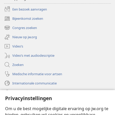
Een bezoek aanvragen
Bijeenkomst zoeken
(opent
nieuw
Congres zoeken
(opent
venster)
nieuw
Nieuw op jw.org
venster)
Video’s
Video’s met audiodescriptie
Zoeken
Medische informatie voor artsen
Internationale communicatie
Help
Privacyinstellingen
Donaties
(opent
Om u de best mogelijke digitale ervaring op jw.org te
nieuw
bieden, gebruiken wij cookies en vergelijkbare