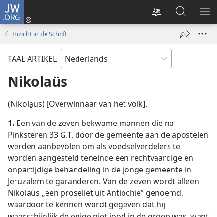
JW.ORG
Inloggen
(opent
Taal
Zoeken
ME
nieuw
site
op
WE
Inzicht in de Schrift
venster)
wijzigen
JW.ORG
TAAL ARTIKEL
Nikolaüs
(Nikola̱üs) [Overwinnaar van het volk].
1.
Een van de zeven bekwame mannen die na
Pinksteren 33 G.T. door de gemeente aan de apostelen
werden aanbevolen om als voedselverdelers te
worden aangesteld teneinde een rechtvaardige en
onpartijdige behandeling in de jonge gemeente in
Jeruzalem te garanderen. Van de zeven wordt alleen
Nikolaüs „een proseliet uit Antiochië” genoemd,
waardoor te kennen wordt gegeven dat hij
waarschijnlijk de enige niet-jood in de groep was, want