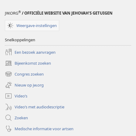
®
JW.ORG
/ OFFICIËLE WEBSITE VAN JEHOVAH’S GETUIGEN
Weergave-instellingen
Snelkoppelingen
Een bezoek aanvragen
Bijeenkomst zoeken
(opent
nieuw
Congres zoeken
(opent
venster)
nieuw
Nieuw op jw.org
venster)
Video’s
Video’s met audiodescriptie
Zoeken
Medische informatie voor artsen