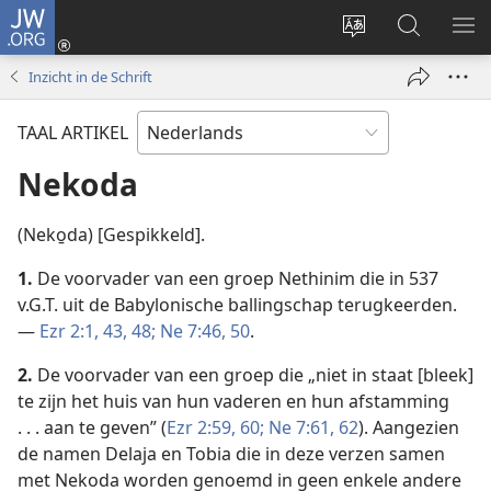
JW.ORG
Inloggen
(opent
Taal
Zoeken
ME
nieuw
site
op
WE
Inzicht in de Schrift
venster)
wijzigen
JW.ORG
TAAL ARTIKEL
Nekoda
(Neko̱da) [Gespikkeld].
1.
De voorvader van een groep Nethinim die in 537
v.G.T. uit de Babylonische ballingschap terugkeerden.
—
Ezr 2:1,
43,
48;
Ne 7:46,
50
.
2.
De voorvader van een groep die „niet in staat [bleek]
te zijn het huis van hun vaderen en hun afstamming
. . . aan te geven” (
Ezr 2:59, 60;
Ne 7:61, 62
). Aangezien
de namen Delaja en Tobia die in deze verzen samen
met Nekoda worden genoemd in geen enkele andere