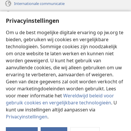
Internationale communicatie
Help
Privacyinstellingen
Donaties
(opent
Om u de best mogelijke digitale ervaring op jw.org te
nieuw
bieden, gebruiken wij cookies en vergelijkbare
venster)
Watchtower ONLINE LIBRARY™
technologieën. Sommige cookies zijn noodzakelijk
(opent
om onze website te laten werken en kunnen niet
nieuw
®
JW Hub
venster)
worden geweigerd. U kunt het gebruik van
(opent
nieuw
aanvullende cookies, die wij alleen gebruiken om uw
®
JW Library
venster)
ervaring te verbeteren, aanvaarden of weigeren.
Geen van deze gegevens zal ooit worden verkocht of
Watchtower Library
voor marketingdoeleinden worden gebruikt. Lees
voor meer informatie het
Wereldwijd beleid voor
gebruik cookies en vergelijkbare technologieën
. U
kunt uw instellingen altijd aanpassen via
Copyright
© 2026 Watch Tower Bible and Tract Society of Pennsylvania.
Privacyinstellingen
.
GEBRUIKSVOORWAARDEN
|
PRIVACYBELEID
|
PRIVACYINSTELLINGEN