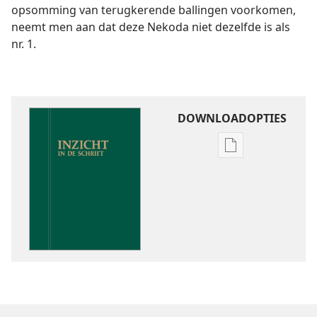
opsomming van terugkerende ballingen voorkomen,
neemt men aan dat deze Nekoda niet dezelfde is als
nr. 1.
DOWNLOADOPTIES
Downloadoptie
publicaties
Inzicht
in
de
Schrift