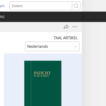
gen
ent
Zoeken
uw
ONS
ster)
TAAL ARTIKEL