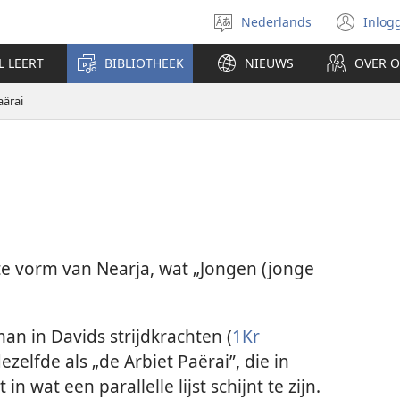
Nederlands
Inlog
Taal
(op
selecteren
nie
L LEERT
BIBLIOTHEEK
NIEUWS
OVER 
ven
ärai
rte vorm van Nearja, wat „Jongen (jonge
an in Davids strijdkrachten (
1Kr
 dezelfde als „de Arbiet Paërai”, die in
 wat een parallelle lijst schijnt te zijn.