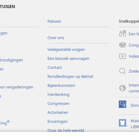
ETUIGEN
Nieuws
Snelkoppe
ingen
Een 
Over ons
Cong
(opent
Veelgestelde vragen
nieuw
Video
Een bezoek aanvragen
venster)
itnodigingen
Contact
es
Zoek
Rondleidingen op Bethel
Inter
Bijeenkomsten
or vergaderingen
comm
Herdenking
s
Congressen
Dona
(opent
Activiteiten
nieuw
venster)
Wat
Ervaringen
®
ting
(opent
LIB
Over de hele wereld
nieuw
JW L
venster)