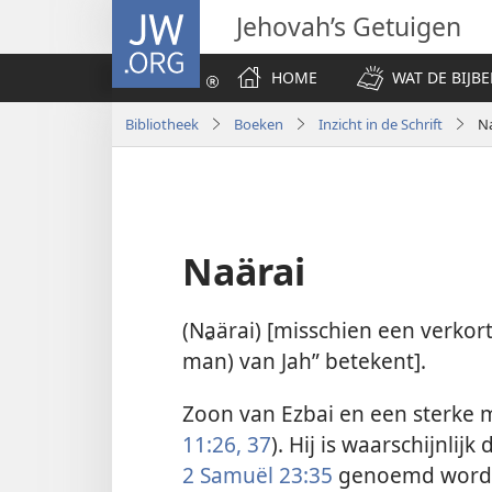
JW.ORG
Jehovah’s Getuigen
HOME
WAT DE BIJBE
Bibliotheek
Boeken
Inzicht in de Schrift
Na
Naärai
(Na̱ärai) [misschien een verko
man) van Jah” betekent].
Zoon van Ezbai en een sterke m
11:26,
37
). Hij is waarschijnlijk
2 Samuël 23:35
genoemd wordt in