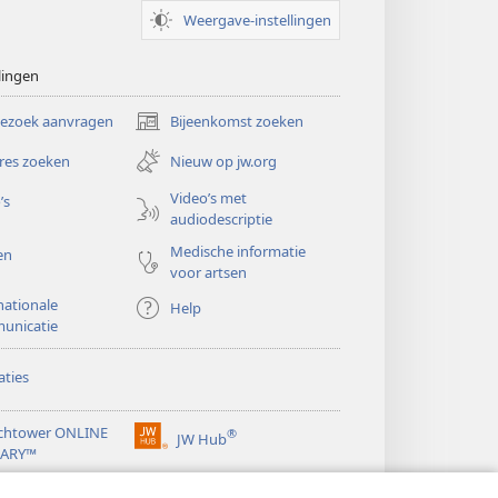
Weergave-instellingen
lingen
bezoek aanvragen
Bijeenkomst zoeken
(opent
nieuw
res zoeken
Nieuw op jw.org
venster)
Video’s met
’s
audiodescriptie
Medische informatie
en
voor artsen
nationale
Help
unicatie
ties
chtower ONLINE
®
JW Hub
(opent
RARY™
nieuw
®
venster)
ibrary
Watchtower Library