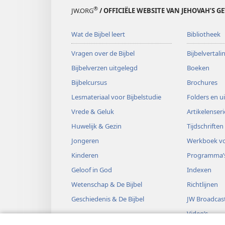
®
JW.ORG
/ OFFICIËLE WEBSITE VAN JEHOVAH’S G
Wat de Bijbel leert
Bibliotheek
Vragen over de Bijbel
Bijbelvertal
Bijbelverzen uitgelegd
Boeken
Bijbelcursus
Brochures
Lesmateriaal voor Bijbelstudie
Folders en u
Vrede & Geluk
Artikelenseri
Huwelijk & Gezin
Tijdschriften
Jongeren
Werkboek vo
Kinderen
Programma’
Geloof in God
Indexen
Wetenschap & De Bijbel
Richtlijnen
Geschiedenis & De Bijbel
JW Broadcas
Video’s