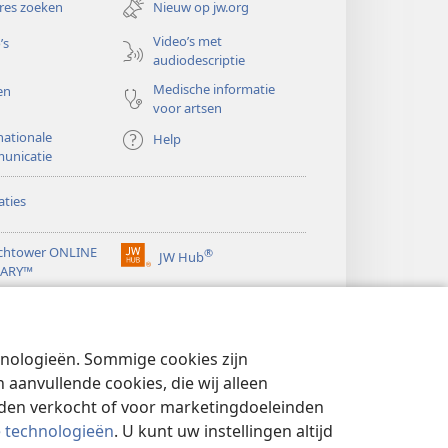
res zoeken
Nieuw op jw.org
venster)
Video’s met
’s
audiodescriptie
Medische informatie
en
voor artsen
nationale
Help
unicatie
ties
chtower ONLINE
®
JW Hub
(opent
RARY™
nieuw
®
venster)
ibrary
Watchtower Library
chnologieën. Sommige cookies zijn
aanvullende cookies, die wij alleen
rden verkocht of voor marketingdoeleinden
e technologieën
. U kunt uw instellingen altijd