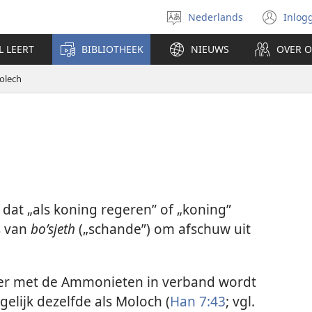
Nederlands
Inlog
Taal
(op
selecteren
nie
L LEERT
BIBLIOTHEEK
NIEUWS
OVER 
ven
olech
dat „als koning regeren” of „koning”
s van
boʹsjeth
(„schande”) om afschuw uit
der met de Ammonieten in verband wordt
gelijk dezelfde als Moloch (
Han 7:43
; vgl.