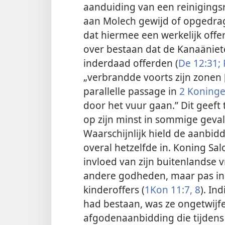
aanduiding van een reinigings
aan Molech gewijd of opgedra
dat hiermee een werkelijk offe
over bestaan dat de Kanaäniete
inderdaad offerden (
De 12:31;
„verbrandde voorts zijn zonen 
parallelle passage in
2 Koninge
door het vuur gaan.” Dit geeft 
op zijn minst in sommige geval
Waarschijnlijk hield de aanbidd
overal hetzelfde in. Koning S
invloed van zijn buitenlandse
andere godheden, maar pas in 
kinderoffers (
1Kon 11:7, 8
). In
had bestaan, was ze ongetwij
afgodenaanbidding die tijdens