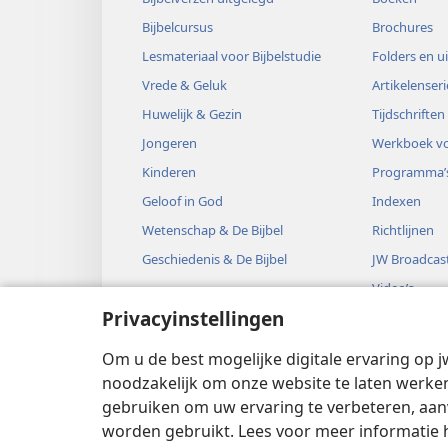
Bijbelcursus
Brochures
Lesmateriaal voor Bijbelstudie
Folders en u
Vrede & Geluk
Artikelenseri
Huwelijk & Gezin
Tijdschriften
Jongeren
Werkboek vo
Kinderen
Programma’
Geloof in God
Indexen
Wetenschap & De Bijbel
Richtlijnen
Geschiedenis & De Bijbel
JW Broadcas
Video’s
Privacyinstellingen
Muziek
Audiodrama’
Om u de best mogelijke digitale ervaring op j
Bijbelse hoo
noodzakelijk om onze website te laten werken
gebruiken om uw ervaring te verbeteren, aan
worden gebruikt. Lees voor meer informatie 