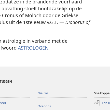
 zodat ze in de brandende vuurhaard
pvatting stoelt hoofdzakelijk op de
e Cronus of Moloch door de Griekse
ulus uit de 1ste eeuw v.G.T. —
Diodorus of
n astrologie in verband met de
refwoord
ASTROLOGEN
.
ETUIGEN
Nieuws
Snelkoppe
ingen
Een 
Over ons