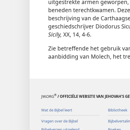
uitgestrekte armen geworpen,
beneden terechtkwamen. Deze o
beschrijving van de Carthaags
geschiedschrijver Diodorus Sic
Sicily,
XX, 14, 4-6.
Zie betreffende het gebruik va
aanbidding van Molech, het t
®
JW.ORG
/ OFFICIËLE WEBSITE VAN JEHOVAH’S G
Wat de Bijbel leert
Bibliotheek
Vragen over de Bijbel
Bijbelvertal
Bijbelverzen uitgelegd
Boeken