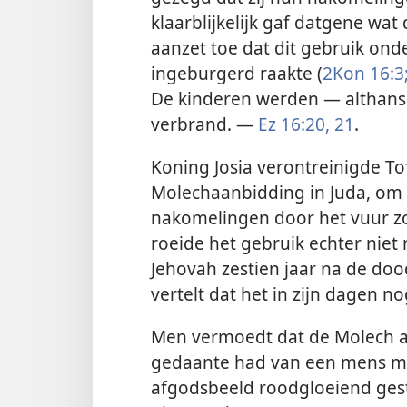
klaarblijkelijk gaf datgene wa
aanzet toe dat dit gebruik ond
ingeburgerd raakte (
2Kon 16:3
De kinderen werden — althans
verbrand. —
Ez 16:20, 21
.
Koning Josia verontreinigde T
Molechaanbidding in Juda, om 
nakomelingen
door het vuur z
roeide het gebruik echter niet m
Jehovah zestien jaar na de doo
vertelt dat het in zijn dagen 
Men vermoedt dat de Molech a
gedaante had van een mens met
afgodsbeeld roodgloeiend gest