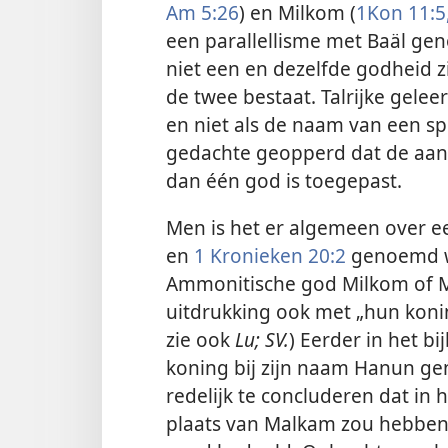
Am 5:26
) en Milkom (
1Kon 11:5
een parallellisme met Baäl gen
niet een en dezelfde godheid zi
de twee bestaat. Talrijke gele
en niet als de naam van een sp
gedachte geopperd dat de aan
dan één god is toegepast.
Men is het er algemeen over e
en
1 Kronieken 20:2
genoemd wo
Ammonitische god Milkom of M
uitdrukking ook met „hun kon
zie ook
Lu; SV.
) Eerder in het b
koning bij zijn naam Hanun g
redelijk te concluderen dat in
plaats van Malkam zou hebben 