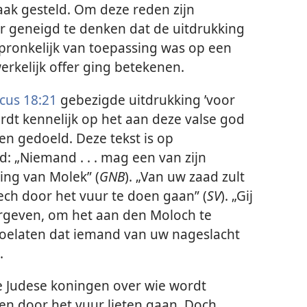
ak gesteld. Om deze reden zijn
geneigd te denken dat de uitdrukking
spronkelijk van toepassing was op een
werkelijk offer ging betekenen.
icus 18:21
gebezigde uitdrukking ’voor
dt kennelijk op het aan deze valse god
n gedoeld. Deze tekst is op
d: „Niemand . . . mag een van zijn
ing van Molek” (
GNB
). „Van uw zaad zult
ech door het vuur te doen gaan” (
SV
). „Gij
rgeven, om het aan den Moloch te
 toelaten dat iemand van uw nageslacht
.
e Judese koningen over wie wordt
en door het vuur lieten gaan. Doch