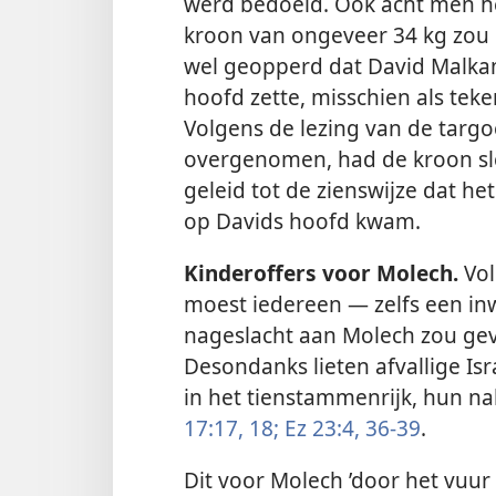
werd bedoeld. Ook acht men he
kroon van ongeveer 34 kg zou
wel geopperd dat David Malkams
hoofd zette, misschien als tek
Volgens de lezing van de targoe
overgenomen, had de kroon sle
geleid tot de zienswijze dat het
op Davids hoofd kwam.
Kinderoffers voor Molech.
Vol
moest iedereen — zelfs een in
nageslacht aan Molech zou gev
Desondanks lieten afvallige Isra
in het tienstammenrijk, hun 
17:17, 18;
Ez 23:4,
36-39
.
Dit voor Molech ’door het vuu