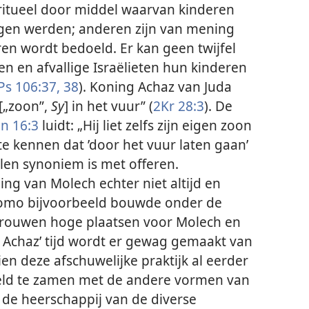
ritueel door middel waarvan kinderen
gen werden; anderen zijn van mening
ren wordt bedoeld. Er kan geen twijfel
n en afvallige Israëlieten hun kinderen
Ps 106:37, 38
). Koning Achaz van Juda
[„zoon”,
Sy
] in het vuur” (
2Kr 28:3
). De
n 16:3
luidt: „Hij liet zelfs zijn eigen zoon
te kennen dat ’door het vuur laten gaan’
len synoniem is met offeren.
ing van Molech echter niet altijd en
alomo bijvoorbeeld bouwde onder de
 vrouwen hoge plaatsen voor Molech en
Achaz’ tijd wordt er gewag gemaakt van
dien deze afschuwelijke praktijk al eerder
feld te zamen met de andere vormen van
 de heerschappij van de diverse