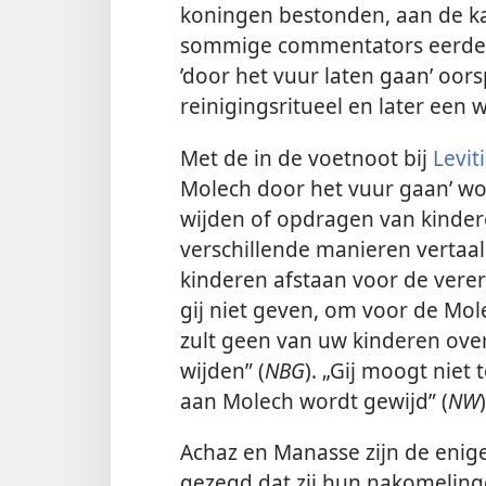
koningen bestonden, aan de ka
sommige commentators eerder 
’door het vuur laten gaan’ oor
reinigingsritueel en later een 
Met de in de voetnoot bij
Levit
Molech door het vuur gaan’ wor
wijden of opdragen van kindere
verschillende manieren vertaal
kinderen afstaan voor de verer
gij niet geven, om voor de Mol
zult geen van uw kinderen ove
wijden” (
NBG
). „Gij moogt niet
aan Molech wordt gewijd” (
NW
)
Achaz en Manasse zijn de enig
gezegd dat zij hun nakomeling