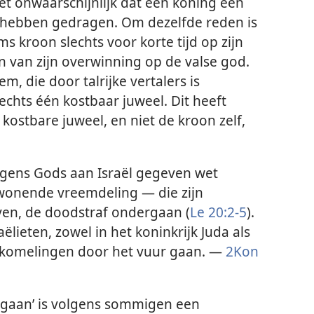
t onwaarschijnlijk dat een koning een
 hebben gedragen. Om dezelfde reden is
 kroon slechts voor korte tijd op zijn
en van zijn overwinning op de valse god.
m, die door talrijke vertalers is
chts één kostbaar juweel. Dit heeft
 kostbare juweel, en niet de kroon zelf,
gens Gods aan Israël gegeven wet
wonende vreemdeling — die zijn
en, de doodstraf ondergaan (
Le 20:2-5
).
ëlieten, zowel in het koninkrijk Juda als
nakomelingen door het vuur gaan. —
2Kon
r gaan’ is volgens sommigen een