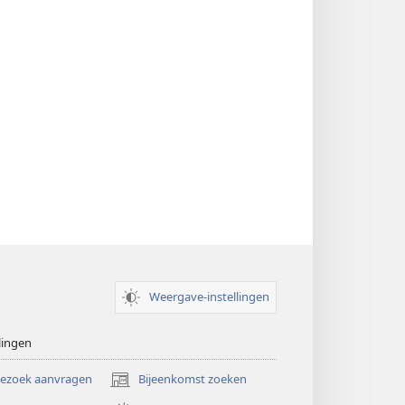
Weergave-instellingen
lingen
bezoek aanvragen
Bijeenkomst zoeken
(opent
nieuw