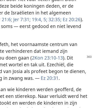
t deze beide koningen deden, er de
er de Israëlieten in het algemeen
;
21:6;
Jer 7:31;
19:4, 5;
32:35;
Ez 20:26
).
 soms — eerst gedood en niet levend
ofeth, het voornaamste centrum van
te verhinderen dat iemand zijn
ou doen gaan (
2Kon 23:10-13
). Dit
et wortel en tak uit. Ezechiël, die
d van Josia als profeet begon te dienen,
nog in zwang was. —
Ez 20:31
.
an wie kinderen werden geofferd, de
 een stierekop. Naar verluidt werd het
ookt en werden de kinderen in zijn