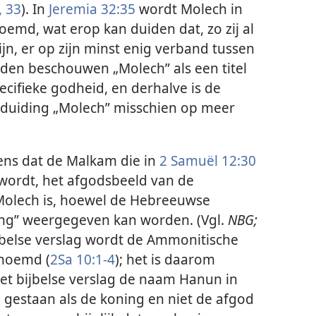
,
33
). In
Jeremia 32:35
wordt Molech in
oemd, wat erop kan duiden dat, zo zij al
jn, er op zijn minst enig verband tussen
erden beschouwen „Molech” als een titel
ecifieke godheid, en derhalve is de
duiding „Molech” misschien op meer
ens dat de Malkam die in
2 Samuël 12:30
rdt, het afgodsbeeld van de
olech is, hoewel de Hebreeuwse
ing” weergegeven kan worden. (Vgl.
NBG;
ijbelse verslag wordt de Ammonitische
enoemd (
2Sa 10:1-4
); het is daarom
 het bijbelse verslag de naam Hanun in
gestaan als de koning en niet de afgod