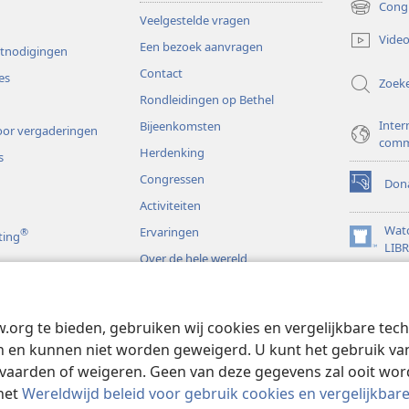
Cong
(opent
Veelgestelde vragen
nieuw
Video
Een bezoek aanvragen
venster)
itnodigingen
Contact
es
Zoek
Rondleidingen op Bethel
Inter
Bijeenkomsten
or vergaderingen
comm
Herdenking
s
Congressen
Dona
(opent
Activiteiten
nieuw
venster)
Wat
Ervaringen
®
ting
(opent
LIB
Over de hele wereld
nieuw
JW L
venster)
s
w.org te bieden, gebruiken wij cookies en vergelijkbare te
rspelen
 en kunnen niet worden geweigerd. U kunt het gebruik van 
vaarden of weigeren. Geen van deze gegevens zal ooit wo
het
Wereldwijd beleid voor gebruik cookies en vergelijkbar