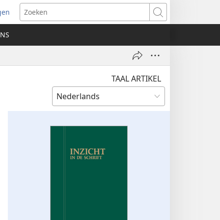
gen
ent
Zoeken
uw
ONS
ster)
TAAL ARTIKEL