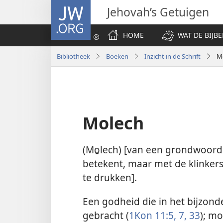
JW.ORG
Jehovah’s Getuigen
HOME
WAT DE BIJBE
Bibliotheek
Boeken
Inzicht in de Schrift
M
Molech
(Mo̱lech) [van een grondwoord 
betekent, maar met de klinker
te drukken].
Een godheid die in het bijzon
gebracht (
1Kon 11:5,
7,
33
); mo