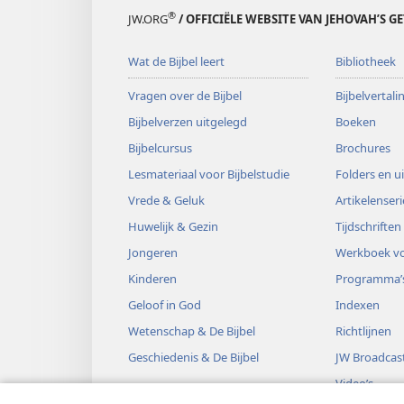
®
JW.ORG
/ OFFICIËLE WEBSITE VAN JEHOVAH’S G
Wat de Bijbel leert
Bibliotheek
Vragen over de Bijbel
Bijbelvertal
Bijbelverzen uitgelegd
Boeken
Bijbelcursus
Brochures
Lesmateriaal voor Bijbelstudie
Folders en u
Vrede & Geluk
Artikelenseri
Huwelijk & Gezin
Tijdschriften
Jongeren
Werkboek vo
Kinderen
Programma’
Geloof in God
Indexen
Wetenschap & De Bijbel
Richtlijnen
Geschiedenis & De Bijbel
JW Broadcas
Video’s