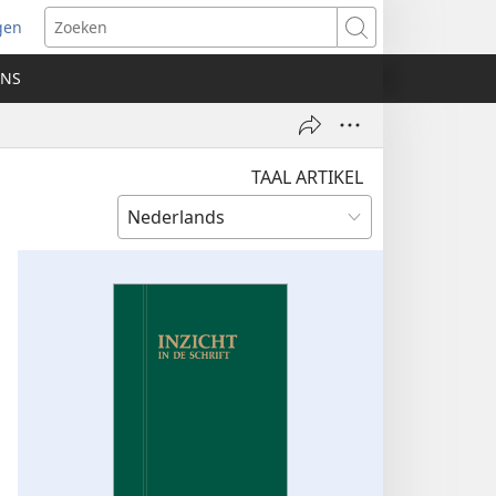
gen
ent
Zoeken
uw
ONS
ster)
TAAL ARTIKEL