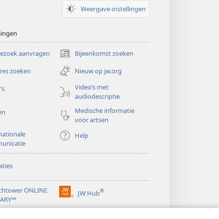
Weergave-instellingen
lingen
bezoek aanvragen
Bijeenkomst zoeken
(opent
nieuw
res zoeken
Nieuw op jw.org
venster)
Video’s met
’s
audiodescriptie
Medische informatie
en
voor artsen
nationale
Help
unicatie
ties
chtower ONLINE
®
JW Hub
(opent
RARY™
nieuw
®
venster)
ibrary
Watchtower Library