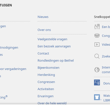
ETUIGEN
Nieuws
Snelkoppe
ingen
Een 
Over ons
Cong
(opent
Veelgestelde vragen
nieuw
Video
Een bezoek aanvragen
venster)
itnodigingen
Contact
es
Zoek
Rondleidingen op Bethel
Inter
Bijeenkomsten
or vergaderingen
comm
Herdenking
s
Congressen
Dona
(opent
Activiteiten
nieuw
venster)
Wat
Ervaringen
®
ting
(opent
LIB
Over de hele wereld
nieuw
JW L
venster)