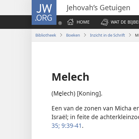
JW.ORG
Jehovah’s Getuigen
HOME
WAT DE BIJBE
Bibliotheek
Boeken
Inzicht in de Schrift
M
Melech
(Me̱lech) [Koning].
Een van de zonen van Micha e
Israël; in feite de achterklein
35;
9:39-41
.