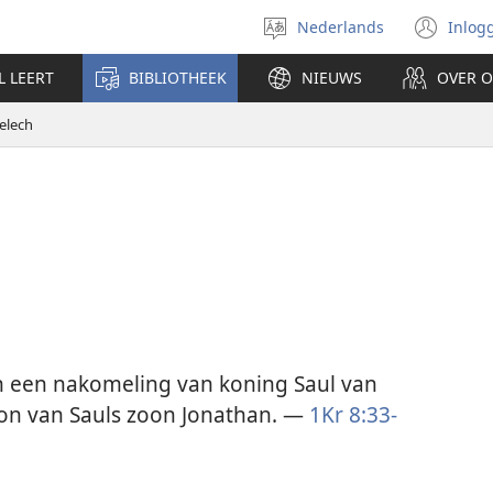
Nederlands
Inlog
Taal
(op
selecteren
nie
L LEERT
BIBLIOTHEEK
NIEUWS
OVER 
ven
elech
n een nakomeling van koning Saul van
zoon van Sauls zoon Jonathan. —
1Kr 8:33-