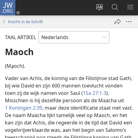
JW.ORG
Inloggen
(opent
Taal
Zoeken
ME
nieuw
site
op
WE
Inzicht in de Schrift
venster)
wijzigen
JW.ORG
TAAL ARTIKEL
Maoch
(Ma̱och).
Vader van Achis, de koning van de Filistijnse stad Gath,
bij wie David en zijn 600 mannen toevlucht vonden
toen zij de wijk namen voor Saul (
1Sa 27:1-3
).
Misschien is hij dezelfde persoon als de Maächa uit
1 Koningen 2:39
, maar deze identificatie staat niet vast.
De naam Maächa lijkt tamelijk veel op Maoch, en het
kan zijn dat Achis, die regeerde in de tijd dat David een
vogelvrijverklaarde was, aan het begin van Salomo’s
heerschappij nog steeds de Filistijnse koning van Gath