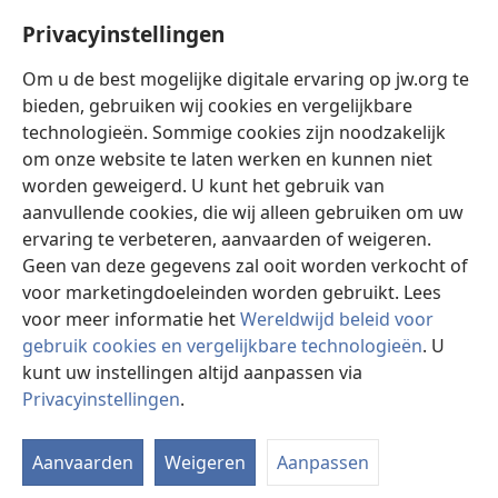
Help
Privacyinstellingen
Donaties
(opent
Om u de best mogelijke digitale ervaring op jw.org te
nieuw
bieden, gebruiken wij cookies en vergelijkbare
venster)
Watchtower ONLINE LIBRARY™
technologieën. Sommige cookies zijn noodzakelijk
(opent
om onze website te laten werken en kunnen niet
nieuw
®
JW Hub
venster)
worden geweigerd. U kunt het gebruik van
(opent
nieuw
aanvullende cookies, die wij alleen gebruiken om uw
®
JW Library
venster)
ervaring te verbeteren, aanvaarden of weigeren.
Geen van deze gegevens zal ooit worden verkocht of
Watchtower Library
voor marketingdoeleinden worden gebruikt. Lees
voor meer informatie het
Wereldwijd beleid voor
gebruik cookies en vergelijkbare technologieën
. U
kunt uw instellingen altijd aanpassen via
Copyright
© 2026 Watch Tower Bible and Tract Society of Pennsylvania.
Privacyinstellingen
.
GEBRUIKSVOORWAARDEN
|
PRIVACYBELEID
|
PRIVACYINSTELLINGEN
Aanvaarden
Weigeren
Aanpassen