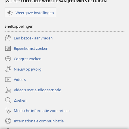
JW.ORG
/ OFFICIËLE WEBSITE VAN JEHOVAH’S GETUIGEN
Weergave-instellingen
Snelkoppelingen
Een bezoek aanvragen
Bijeenkomst zoeken
(opent
nieuw
Congres zoeken
(opent
venster)
nieuw
Nieuw op jw.org
venster)
Video’s
Video’s met audiodescriptie
Zoeken
Medische informatie voor artsen
Internationale communicatie