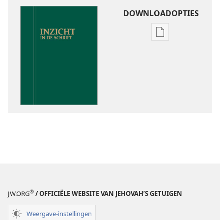
DOWNLOADOPTIES
Downloadoptie
publicaties
Inzicht
in
de
Schrift
®
JW.ORG
/ OFFICIËLE WEBSITE VAN JEHOVAH’S GETUIGEN
Weergave-instellingen