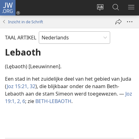
JW.ORG
Inloggen
(opent
Taal
Zoeken
ME
nieuw
site
op
WE
Inzicht in de Schrift
venster)
wijzigen
JW.ORG
TAAL ARTIKEL
Lebaoth
(Le̱baoth) [Leeuwinnen].
Een stad in het zuidelijke deel van het gebied van Juda
(
Joz 15:21,
32
), die blijkbaar onder de naam Beth-
Lebaoth aan de stam Simeon werd toegewezen. —
Joz
19:1, 2,
6
; zie
BETH-LEBAOTH
.