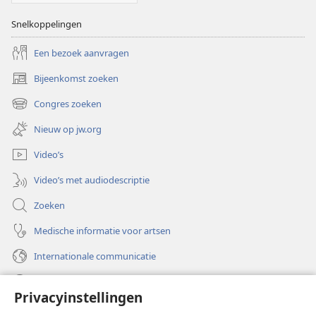
Snelkoppelingen
Een bezoek aanvragen
Bijeenkomst zoeken
(opent
nieuw
Congres zoeken
(opent
venster)
nieuw
Nieuw op jw.org
venster)
Video’s
Video’s met audiodescriptie
Zoeken
Medische informatie voor artsen
Internationale communicatie
Help
Privacyinstellingen