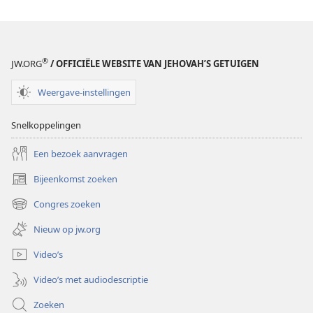
®
JW.ORG
/ OFFICIËLE WEBSITE VAN JEHOVAH’S GETUIGEN
Weergave-instellingen
Snelkoppelingen
Een bezoek aanvragen
Bijeenkomst zoeken
(opent
nieuw
Congres zoeken
(opent
venster)
nieuw
Nieuw op jw.org
venster)
Video’s
Video’s met audiodescriptie
Zoeken