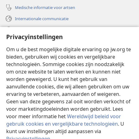
Medische informatie voor artsen
Internationale communicatie
Help
Privacyinstellingen
Donaties
(opent
Om u de best mogelijke digitale ervaring op jw.org te
nieuw
bieden, gebruiken wij cookies en vergelijkbare
venster)
Watchtower ONLINE LIBRARY™
technologieën. Sommige cookies zijn noodzakelijk
(opent
om onze website te laten werken en kunnen niet
nieuw
®
JW Hub
venster)
worden geweigerd. U kunt het gebruik van
(opent
nieuw
aanvullende cookies, die wij alleen gebruiken om uw
®
JW Library
venster)
ervaring te verbeteren, aanvaarden of weigeren.
Geen van deze gegevens zal ooit worden verkocht of
Watchtower Library
voor marketingdoeleinden worden gebruikt. Lees
voor meer informatie het
Wereldwijd beleid voor
gebruik cookies en vergelijkbare technologieën
. U
kunt uw instellingen altijd aanpassen via
Copyright
© 2026 Watch Tower Bible and Tract Society of Pennsylvania.
Privacyinstellingen
.