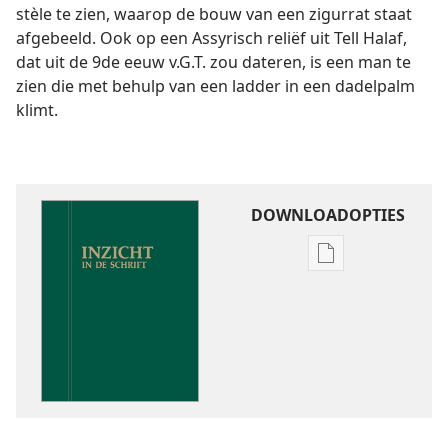
stèle te zien, waarop de bouw van een zigurrat staat
afgebeeld. Ook op een Assyrisch reliëf uit Tell Halaf,
dat uit de 9de eeuw v.G.T. zou dateren, is een man te
zien die met behulp van een ladder in een dadelpalm
klimt.
DOWNLOADOPTIES
Downloadoptie
publicaties
Inzicht
in
de
Schrift