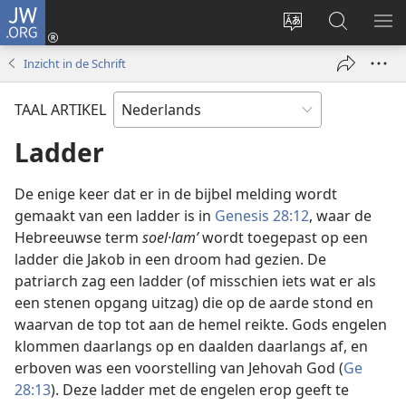
JW.ORG
Inloggen
(opent
Taal
Zoeken
ME
nieuw
site
op
WE
Inzicht in de Schrift
venster)
wijzigen
JW.ORG
TAAL ARTIKEL
Ladder
De enige keer dat er in de bijbel melding wordt
gemaakt van een ladder is in
Genesis 28:12
, waar de
Hebreeuwse term
soel·lamʹ
wordt toegepast op een
ladder die Jakob in een droom had gezien. De
patriarch zag een ladder (of misschien iets wat er als
een stenen opgang uitzag) die op de aarde stond en
waarvan de top tot aan de hemel reikte. Gods engelen
klommen daarlangs op en daalden daarlangs af, en
erboven was een voorstelling van Jehovah God (
Ge
28:13
). Deze ladder met de engelen erop geeft te