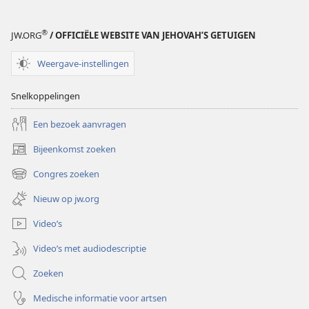
®
JW.ORG
/ OFFICIËLE WEBSITE VAN JEHOVAH’S GETUIGEN
Weergave-instellingen
Snelkoppelingen
Een bezoek aanvragen
Bijeenkomst zoeken
(opent
nieuw
Congres zoeken
(opent
venster)
nieuw
Nieuw op jw.org
venster)
Video’s
Video’s met audiodescriptie
Zoeken
Medische informatie voor artsen