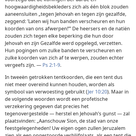
hoogwaardigheidsbekleders zich als één blok zouden
aaneensluiten „tegen Jehovah en tegen zijn gezalfde,
zeggend: ’Laten wij hun banden verscheuren en hun
koorden van ons afwerpen!’” De heersers en de natiën
zouden zich tegen elke beperking die hun door
Jehovah en zijn Gezalfde werd opgelegd, verzetten.
Hun pogingen om zulke banden te verscheuren en
zulke koorden van zich af te werpen, zouden echter
vergeefs zijn. —
Ps 2:1-9
.
In tweeën getrokken tentkoorden, die een tent dus
niet meer overeind kunnen houden, worden als
symbool van verwoesting gebruikt (
Jer 10:20
). Maar in
de volgende woorden wordt een profetische
verzekering gegeven dat precies het
tegenovergestelde — herstel en Jehovah’s gunst — zal
plaatsvinden: „Aanschouw Sion, de stad van onze
feestgelegenheden! Uw eigen ogen zullen Jeruzalem
zien als een ongestoorde verblijfplaats, als een tent die