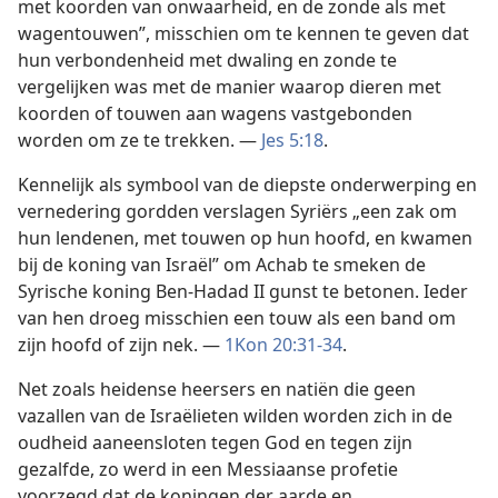
met koorden van onwaarheid, en de zonde als met
wagentouwen”, misschien om te kennen te geven dat
hun verbondenheid met dwaling en zonde te
vergelijken was met de manier waarop dieren met
koorden of touwen aan wagens vastgebonden
worden om ze te trekken. —
Jes 5:18
.
Kennelijk als symbool van de diepste onderwerping en
vernedering gordden verslagen Syriërs „een zak om
hun lendenen, met touwen op hun hoofd, en kwamen
bij de koning van Israël” om Achab te smeken de
Syrische koning Ben-Hadad II gunst te betonen. Ieder
van hen droeg misschien een touw als een band om
zijn hoofd of zijn nek. —
1Kon 20:31-34
.
Net zoals heidense heersers en natiën die geen
vazallen van de Israëlieten wilden worden zich in de
oudheid aaneensloten tegen God en tegen zijn
gezalfde, zo werd in een Messiaanse profetie
voorzegd dat de koningen der aarde en