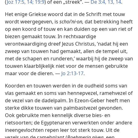
(
Joz 17:5,
14;
19:9
) of een „streek”. —
De 3:4,
13, 14
.
Het enige Griekse woord dat in de Schrift met touw
wordt weergegeven, is
schoiʹni·on,
dat betrekking heeft
op een koord of touw en kan duiden op een van riet of
biezen gemaakt touw. In rechtvaardige
verontwaardiging dreef Jezus Christus, ’nadat hij een
zweep van touwen had gemaakt, allen de tempel uit,
met de schapen en runderen,’ waarbij hij de zweep van
touwen klaarblijkelijk niet voor de mensen gebruikte
maar voor de dieren. —
Jo 2:13-17
.
Koorden en touwen werden in de oudheid soms van
vlas gemaakt en soms van hennepvezel, ramehvezel of
de vezel van de dadelpalm. In Ezeon-Geber heeft men
sterke dikke touwen van palmbastvezel gevonden.
Ook gebruikte men kennelijk diverse bies- en
rietsoorten; de Egyptenaren verwerkten onder andere
ineengevlochten repen leer tot sterk touw. Uit de
vezels van de ramehplant (
Boehmeria nivea,
een