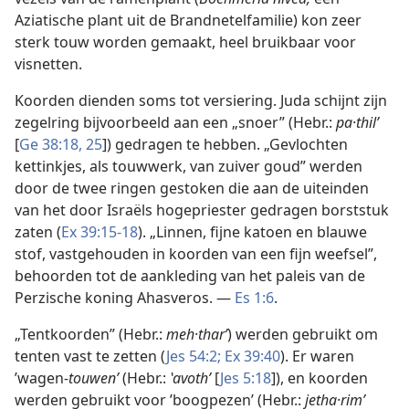
Aziatische plant uit de Brandnetelfamilie) kon zeer
sterk touw worden gemaakt, heel bruikbaar voor
visnetten.
Koorden dienden soms tot versiering. Juda schijnt zijn
zegelring bijvoorbeeld aan een „snoer” (Hebr.:
pa·thilʹ
[
Ge 38:18,
25
]) gedragen te hebben. „Gevlochten
kettinkjes, als touwwerk, van zuiver goud” werden
door de twee ringen gestoken die aan de uiteinden
van het door Israëls hogepriester gedragen borststuk
zaten (
Ex 39:15-18
). „Linnen, fijne katoen en blauwe
stof, vastgehouden in koorden van een fijn weefsel”,
behoorden tot de aankleding van het paleis van de
Perzische koning Ahasveros. —
Es 1:6
.
„Tentkoorden” (Hebr.:
meh·tharʹ
) werden gebruikt om
tenten vast te zetten (
Jes 54:2;
Ex 39:40
). Er waren
’wagen-
touwen’
(Hebr.:
ʽavothʹ
[
Jes 5:18
]), en koorden
werden gebruikt voor ’boogpezen’ (Hebr.:
jetha·rimʹ