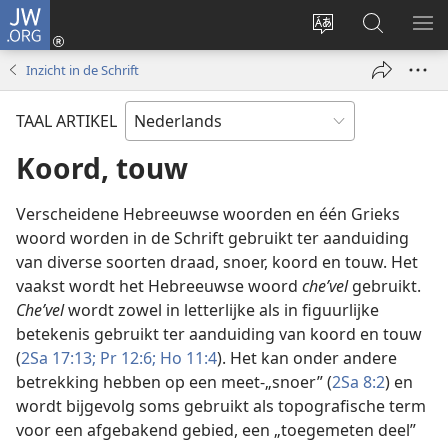
JW.ORG
Inloggen
(opent
Taal
Zoeken
ME
nieuw
site
op
WE
Inzicht in de Schrift
venster)
wijzigen
JW.ORG
TAAL ARTIKEL
Koord, touw
Verscheidene Hebreeuwse woorden en één Grieks
woord worden in de Schrift gebruikt ter aanduiding
van diverse soorten draad, snoer, koord en touw. Het
vaakst wordt het Hebreeuwse woord
cheʹvel
gebruikt.
Cheʹvel
wordt zowel in letterlijke als in figuurlijke
betekenis gebruikt ter aanduiding van koord en touw
(
2Sa 17:13;
Pr 12:6;
Ho 11:4
). Het kan onder andere
betrekking hebben op een meet-„snoer” (
2Sa 8:2
) en
wordt bijgevolg soms gebruikt als topografische term
voor een afgebakend gebied, een „toegemeten deel”