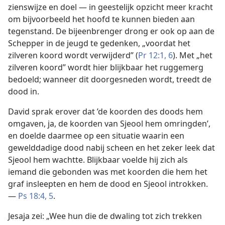
zienswijze en doel — in geestelijk opzicht meer kracht
om bijvoorbeeld het hoofd te kunnen bieden aan
tegenstand. De bijeenbrenger drong er ook op aan de
Schepper in de jeugd te gedenken, „voordat het
zilveren koord wordt verwijderd” (
Pr 12:1,
6
). Met „het
zilveren koord” wordt hier blijkbaar het ruggemerg
bedoeld; wanneer dit doorgesneden wordt, treedt de
dood in.
David sprak erover dat ’de koorden des doods hem
omgaven, ja, de koorden van Sjeool hem omringden’,
en doelde daarmee op een situatie waarin een
gewelddadige dood nabij scheen en het zeker leek dat
Sjeool hem wachtte. Blijkbaar voelde hij zich als
iemand die gebonden was met koorden die hem het
graf insleepten en hem de dood en Sjeool introkken.
—
Ps 18:4, 5
.
Jesaja zei: „Wee hun die de dwaling tot zich trekken