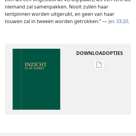
niemand zal samenpakken. Nooit zullen haar
tentpinnen worden uitgerukt, en geen van haar
touwen zal in tweeën worden getrokken.” —
Jes 33:20
.
DOWNLOADOPTIES
Downloadoptie
publicaties
Inzicht
in
de
Schrift