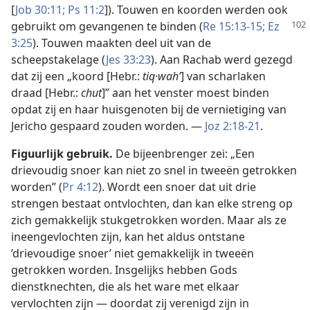
[
Job 30:11;
Ps 11:2
]). Touwen en koorden werden ook
gebruikt om gevangenen te
binden (
Re 15:13-15;
Ez
3:25
). Touwen maakten deel uit van de
scheepstakelage (
Jes 33:23
). Aan Rachab werd gezegd
dat zij een „koord [Hebr.:
tiq·wahʹ
] van scharlaken
draad [Hebr.:
chut
]” aan het venster moest binden
opdat zij en haar huisgenoten bij de vernietiging van
Jericho gespaard zouden worden. —
Joz 2:18-21
.
Figuurlijk gebruik.
De bijeenbrenger zei: „Een
drievoudig snoer kan niet zo snel in tweeën getrokken
worden” (
Pr 4:12
). Wordt een snoer dat uit drie
strengen bestaat ontvlochten, dan kan elke streng op
zich gemakkelijk stukgetrokken worden. Maar als ze
ineengevlochten zijn, kan het aldus ontstane
’drievoudige snoer’ niet gemakkelijk in tweeën
getrokken worden. Insgelijks hebben Gods
dienstknechten, die als het ware met elkaar
vervlochten zijn — doordat zij verenigd zijn in