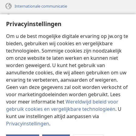
Internationale communicatie
Help
Privacyinstellingen
Donaties
(opent
Om u de best mogelijke digitale ervaring op jw.org te
nieuw
bieden, gebruiken wij cookies en vergelijkbare
venster)
Watchtower ONLINE LIBRARY™
technologieën. Sommige cookies zijn noodzakelijk
(opent
om onze website te laten werken en kunnen niet
nieuw
®
JW Hub
venster)
worden geweigerd. U kunt het gebruik van
(opent
nieuw
aanvullende cookies, die wij alleen gebruiken om uw
®
JW Library
venster)
ervaring te verbeteren, aanvaarden of weigeren.
Geen van deze gegevens zal ooit worden verkocht of
Watchtower Library
voor marketingdoeleinden worden gebruikt. Lees
voor meer informatie het
Wereldwijd beleid voor
gebruik cookies en vergelijkbare technologieën
. U
kunt uw instellingen altijd aanpassen via
Copyright
© 2026 Watch Tower Bible and Tract Society of Pennsylvania.
Privacyinstellingen
.
GEBRUIKSVOORWAARDEN
|
PRIVACYBELEID
|
PRIVACYINSTELLINGEN