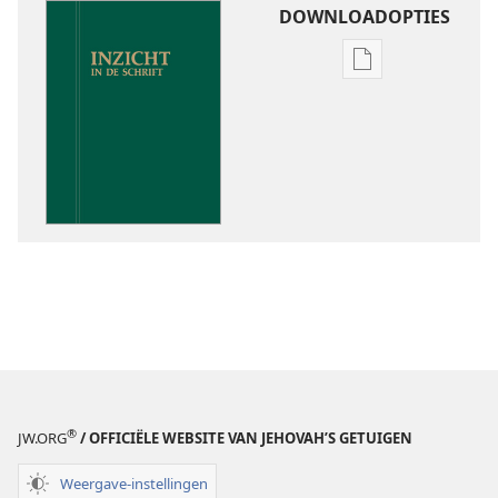
DOWNLOADOPTIES
Downloadoptie
publicaties
Inzicht
in
de
Schrift
®
JW.ORG
/ OFFICIËLE WEBSITE VAN JEHOVAH’S GETUIGEN
Weergave-instellingen