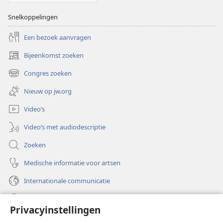
Snelkoppelingen
Een bezoek aanvragen
Bijeenkomst zoeken
(opent
nieuw
Congres zoeken
(opent
venster)
nieuw
Nieuw op jw.org
venster)
Video’s
Video’s met audiodescriptie
Zoeken
Medische informatie voor artsen
Internationale communicatie
Help
Privacyinstellingen