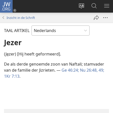
JW.ORG
Inloggen
(opent
Taal
Zoeken
ME
nieuw
site
op
WE
Inzicht in de Schrift
venster)
wijzigen
JW.ORG
TAAL ARTIKEL
Jezer
(Je̱zer) [Hij heeft geformeerd].
De als derde genoemde zoon van Naftali; stamvader
van de familie der Jizrieten. —
Ge 46:24;
Nu 26:48, 49;
1Kr 7:13
.