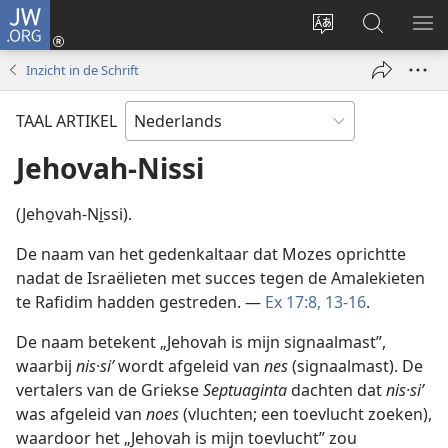
JW.ORG
Inloggen
(opent
Taal
Zoeken
ME
nieuw
site
op
WE
Inzicht in de Schrift
venster)
wijzigen
JW.ORG
TAAL ARTIKEL
Jehovah-Nissi
(Jeho̱vah-Ni̱ssi).
De naam van het gedenkaltaar dat Mozes oprichtte
nadat de Israëlieten met succes tegen de Amalekieten
te Rafidim hadden gestreden. —
Ex 17:8,
13-16
.
De naam betekent „Jehovah is mijn signaalmast”,
waarbij
nis·siʹ
wordt afgeleid van
nes
(signaalmast). De
vertalers van de Griekse
Septuaginta
dachten dat
nis·siʹ
was afgeleid van
noes
(vluchten; een toevlucht zoeken),
waardoor het „Jehovah is mijn toevlucht” zou