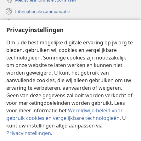
Internationale communicatie
Help
Privacyinstellingen
Donaties
(opent
Om u de best mogelijke digitale ervaring op jw.org te
nieuw
bieden, gebruiken wij cookies en vergelijkbare
venster)
Watchtower ONLINE LIBRARY™
technologieën. Sommige cookies zijn noodzakelijk
(opent
om onze website te laten werken en kunnen niet
nieuw
®
JW Hub
venster)
worden geweigerd. U kunt het gebruik van
(opent
nieuw
aanvullende cookies, die wij alleen gebruiken om uw
®
JW Library
venster)
ervaring te verbeteren, aanvaarden of weigeren.
Geen van deze gegevens zal ooit worden verkocht of
Watchtower Library
voor marketingdoeleinden worden gebruikt. Lees
voor meer informatie het
Wereldwijd beleid voor
gebruik cookies en vergelijkbare technologieën
. U
kunt uw instellingen altijd aanpassen via
Copyright
© 2026 Watch Tower Bible and Tract Society of Pennsylvania.
Privacyinstellingen
.
GEBRUIKSVOORWAARDEN
|
PRIVACYBELEID
|
PRIVACYINSTELLINGEN