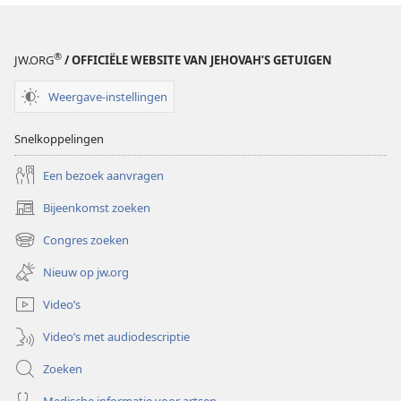
®
JW.ORG
/ OFFICIËLE WEBSITE VAN JEHOVAH’S GETUIGEN
Weergave-instellingen
Snelkoppelingen
Een bezoek aanvragen
Bijeenkomst zoeken
(opent
nieuw
Congres zoeken
(opent
venster)
nieuw
Nieuw op jw.org
venster)
Video’s
Video’s met audiodescriptie
Zoeken
Medische informatie voor artsen