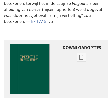
betekenen, terwijl het in de Latijnse
Vulgaat
als een
afleiding van
na·sasʹ
(hijsen; opheffen) werd opgevat,
waardoor het „Jehovah is mijn verheffing” zou
betekenen. —
Ex 17:15
, vtn.
DOWNLOADOPTIES
Downloadoptie
publicaties
Inzicht
in
de
Schrift