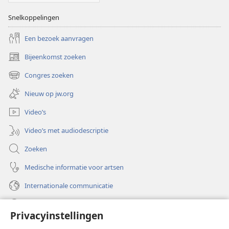
Snelkoppelingen
Een bezoek aanvragen
Bijeenkomst zoeken
(opent
nieuw
Congres zoeken
(opent
venster)
nieuw
Nieuw op jw.org
venster)
Video’s
Video’s met audiodescriptie
Zoeken
Medische informatie voor artsen
Internationale communicatie
Help
Privacyinstellingen