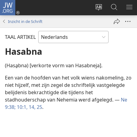
JW.ORG
Inloggen
(opent
Taal
Zoeken
ME
nieuw
site
op
WE
Inzicht in de Schrift
venster)
wijzigen
JW.ORG
TAAL ARTIKEL
Hasabna
(Hasa̱bna) [verkorte vorm van Hasabneja].
Een van de hoofden van het volk wiens nakomeling, zo
niet hijzelf, met zijn zegel de schriftelijk vastgelegde
belijdenis bekrachtigde die tijdens het
stadhouderschap van Nehemia werd afgelegd. —
Ne
9:38;
10:1,
14,
25
.