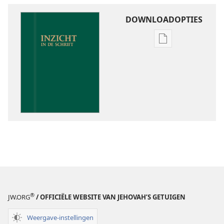
DOWNLOADOPTIES
Downloadoptie
publicaties
Inzicht
in
de
Schrift
®
JW.ORG
/ OFFICIËLE WEBSITE VAN JEHOVAH’S GETUIGEN
Weergave-instellingen