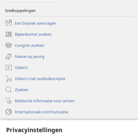
Snelkoppelingen
Een bezoek aanvragen
Bijeenkomst zoeken
(opent
nieuw
Congres zoeken
(opent
venster)
nieuw
Nieuw op jw.org
venster)
Video’s
Video’s met audiodescriptie
Zoeken
Medische informatie voor artsen
Internationale communicatie
Help
Privacyinstellingen