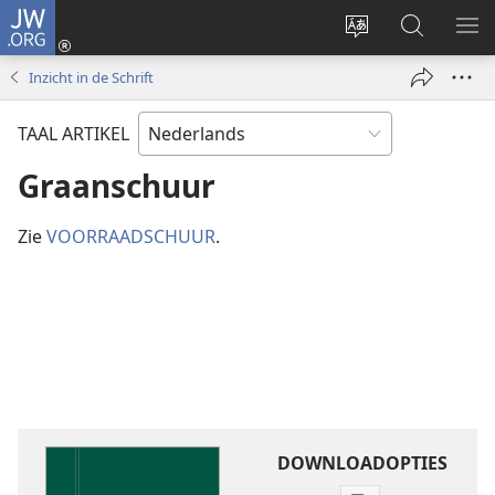
JW.ORG
Inloggen
(opent
Taal
Zoeken
ME
nieuw
site
op
WE
Inzicht in de Schrift
venster)
wijzigen
JW.ORG
TAAL ARTIKEL
Graanschuur
Zie
VOORRAADSCHUUR
.
DOWNLOADOPTIES