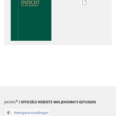
Downloadoptie
publicaties
Inzicht
in
de
Schrift
®
JW.ORG
/ OFFICIËLE WEBSITE VAN JEHOVAH’S GETUIGEN
Weergave-instellingen