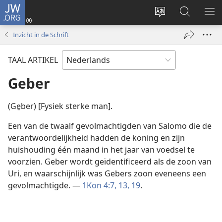
JW.ORG
Inloggen
(opent
Taal
Zoeken
ME
nieuw
site
op
WE
Inzicht in de Schrift
venster)
wijzigen
JW.ORG
TAAL ARTIKEL
Geber
(Ge̱ber) [Fysiek sterke man].
Een van de twaalf gevolmachtigden van Salomo die de
verantwoordelijkheid hadden de koning en zijn
huishouding één maand in het jaar van voedsel te
voorzien. Geber wordt geïdentificeerd als de zoon van
Uri, en waarschijnlijk was Gebers zoon eveneens een
gevolmachtigde. —
1Kon 4:7,
13,
19
.