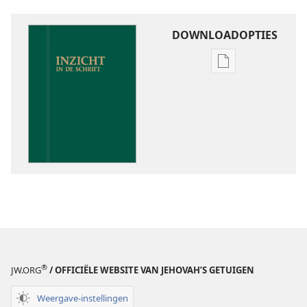
DOWNLOADOPTIES
Downloadoptie
publicaties
Inzicht
in
de
Schrift
®
JW.ORG
/ OFFICIËLE WEBSITE VAN JEHOVAH’S GETUIGEN
Weergave-instellingen