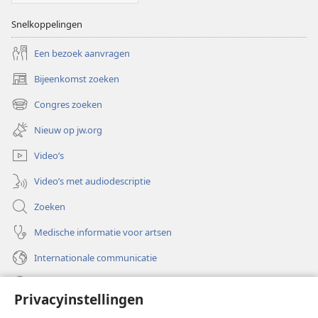
Snelkoppelingen
Een bezoek aanvragen
Bijeenkomst zoeken
(opent
nieuw
Congres zoeken
(opent
venster)
nieuw
Nieuw op jw.org
venster)
Video’s
Video’s met audiodescriptie
Zoeken
Medische informatie voor artsen
Internationale communicatie
Help
Privacyinstellingen