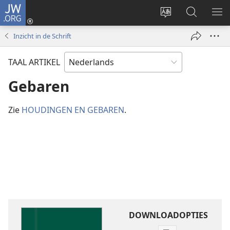
JW.ORG
Inloggen
(opent
Taal
Zoeken
ME
nieuw
site
op
WE
Inzicht in de Schrift
venster)
wijzigen
JW.ORG
TAAL ARTIKEL
Gebaren
Zie
HOUDINGEN EN GEBAREN
.
DOWNLOADOPTIES