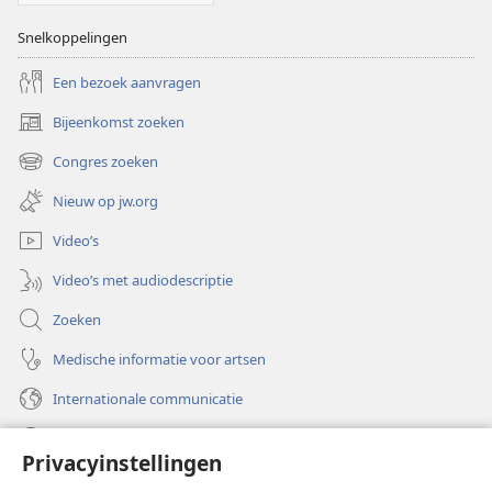
Snelkoppelingen
Een bezoek aanvragen
Bijeenkomst zoeken
(opent
nieuw
Congres zoeken
(opent
venster)
nieuw
Nieuw op jw.org
venster)
Video’s
Video’s met audiodescriptie
Zoeken
Medische informatie voor artsen
Internationale communicatie
Help
Privacyinstellingen