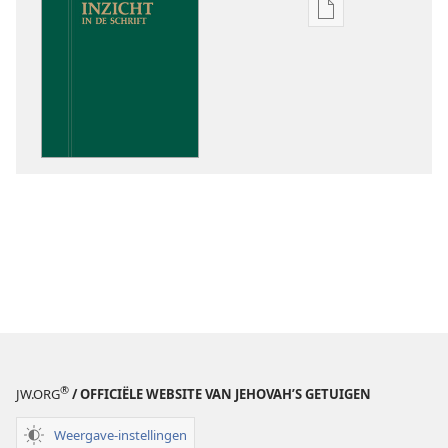
Downloadoptie
publicaties
Inzicht
in
de
Schrift
®
JW.ORG
/ OFFICIËLE WEBSITE VAN JEHOVAH’S GETUIGEN
Weergave-instellingen