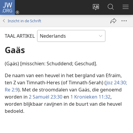
JW.ORG
Inloggen
(opent
Taal
Zoeken
ME
nieuw
site
op
WE
Inzicht in de Schrift
venster)
wijzigen
JW.ORG
TAAL ARTIKEL
Gaäs
(Ga̱äs) [misschien: Schuddend; Geschud].
De naam van een heuvel in het bergland van Efraïm,
ten Z van Timnath-Heres (of Timnath-Serah) (
Joz 24:30;
Re 2:9
). Met de stroomdalen van Gaäs, die genoemd
worden in
2 Samuël 23:30
en
1 Kronieken 11:32
,
worden blijkbaar ravijnen in de buurt van die heuvel
bedoeld.