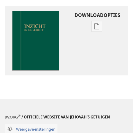
DOWNLOADOPTIES
Downloadoptie
publicaties
Inzicht
in
de
Schrift
®
JW.ORG
/ OFFICIËLE WEBSITE VAN JEHOVAH’S GETUIGEN
Weergave-instellingen