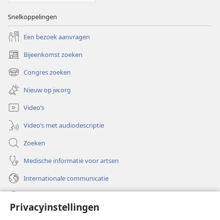
Snelkoppelingen
Een bezoek aanvragen
Bijeenkomst zoeken
(opent
nieuw
Congres zoeken
(opent
venster)
nieuw
Nieuw op jw.org
venster)
Video’s
Video’s met audiodescriptie
Zoeken
Medische informatie voor artsen
Internationale communicatie
Help
Privacyinstellingen