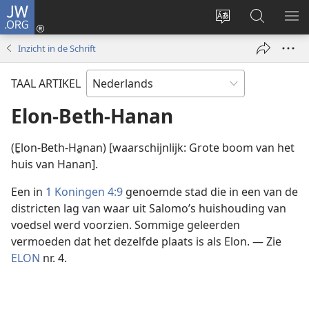
JW.ORG
Inloggen
(opent
Taal
Zoeken
ME
nieuw
site
op
WE
Inzicht in de Schrift
venster)
wijzigen
JW.ORG
TAAL ARTIKEL
Elon-Beth-Hanan
(E̱lon-Beth-Ha̱nan) [waarschijnlijk: Grote boom van het
huis van Hanan].
Een in
1 Koningen 4:9
genoemde stad die in een van de
districten lag van waar uit Salomo’s huishouding van
voedsel werd voorzien. Sommige geleerden
vermoeden dat het dezelfde plaats is als Elon. — Zie
ELON
nr. 4.