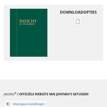
DOWNLOADOPTIES
Downloadoptie
publicaties
Inzicht
in
de
Schrift
®
JW.ORG
/ OFFICIËLE WEBSITE VAN JEHOVAH’S GETUIGEN
Weergave-instellingen