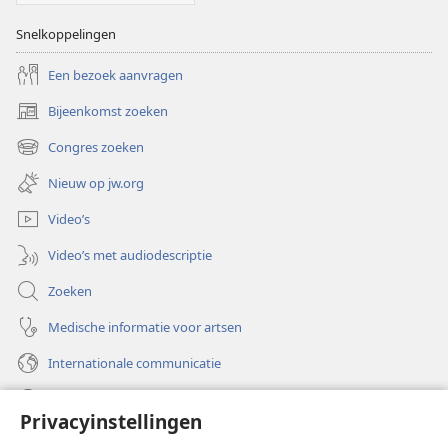
Snelkoppelingen
Een bezoek aanvragen
Bijeenkomst zoeken
(opent
nieuw
Congres zoeken
(opent
venster)
nieuw
Nieuw op jw.org
venster)
Video’s
Video’s met audiodescriptie
Zoeken
Medische informatie voor artsen
Internationale communicatie
Help
Privacyinstellingen