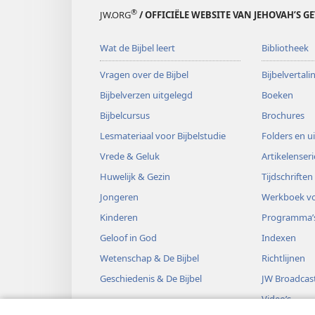
®
JW.ORG
/ OFFICIËLE WEBSITE VAN JEHOVAH’S G
Wat de Bijbel leert
Bibliotheek
Vragen over de Bijbel
Bijbelvertal
Bijbelverzen uitgelegd
Boeken
Bijbelcursus
Brochures
Lesmateriaal voor Bijbelstudie
Folders en u
Vrede & Geluk
Artikelenseri
Huwelijk & Gezin
Tijdschriften
Jongeren
Werkboek vo
Kinderen
Programma’
Geloof in God
Indexen
Wetenschap & De Bijbel
Richtlijnen
Geschiedenis & De Bijbel
JW Broadcas
Video’s