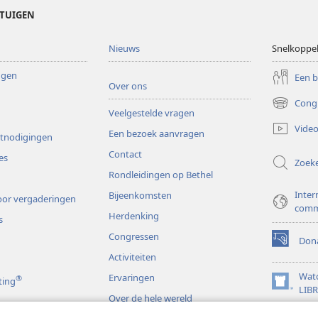
ETUIGEN
Nieuws
Snelkoppe
ingen
Een 
Over ons
Cong
(opent
Veelgestelde vragen
nieuw
Video
Een bezoek aanvragen
venster)
itnodigingen
Contact
es
Zoek
Rondleidingen op Bethel
Inter
Bijeenkomsten
or vergaderingen
comm
Herdenking
s
Congressen
Dona
(opent
Activiteiten
nieuw
venster)
Wat
Ervaringen
®
ting
(opent
LIB
Over de hele wereld
nieuw
JW L
venster)