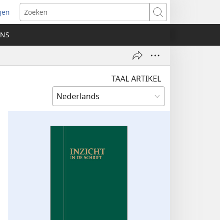
gen
ent
Zoeken
uw
ONS
ster)
TAAL ARTIKEL