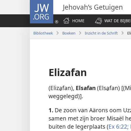
JW.ORG
Jehovah’s Getuigen
HOME
WAT DE BIJBE
Bibliotheek
Boeken
Inzicht in de Schrift
El
Elizafan
(Eliza̱fan),
Elsafan
(Elsa̱fan) [(
weggelegd)].
1.
De zoon van Aärons oom Uzzi
samen met zijn broer Misaël h
buiten de legerplaats (
Ex 6:22;