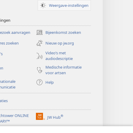
Weergave-instellingen
lingen
bezoek aanvragen
Bijeenkomst zoeken
(opent
nieuw
res zoeken
Nieuw op jw.org
venster)
Video’s met
’s
audiodescriptie
Medische informatie
en
voor artsen
nationale
Help
unicatie
ties
chtower ONLINE
®
JW Hub
(opent
RARY™
nieuw
®
venster)
ibrary
Watchtower Library