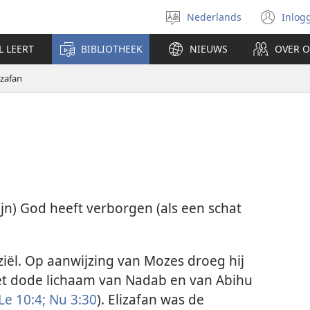
Nederlands
Inlog
Taal
(op
selecteren
nie
L LEERT
BIBLIOTHEEK
NIEUWS
OVER 
ven
izafan
Mijn) God heeft verborgen (als een schat
ël. Op aanwijzing van Mozes droeg hij
et dode lichaam van Nadab en van Abihu
Le 10:4;
Nu 3:30
). Elizafan was de