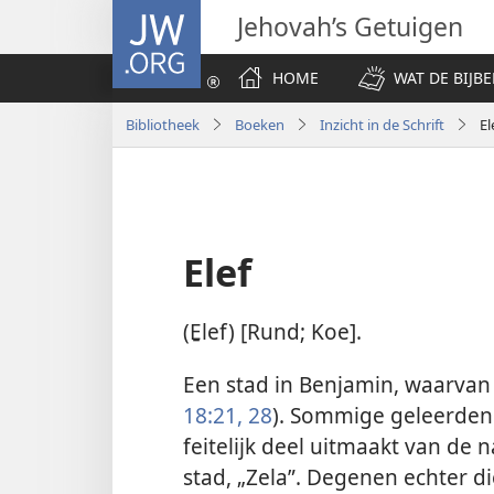
JW.ORG
Jehovah’s Getuigen
HOME
WAT DE BIJBE
Bibliotheek
Boeken
Inzicht in de Schrift
El
Elef
(E̱lef) [Rund; Koe].
Een stad in Benjamin, waarvan 
18:21,
28
). Sommige geleerden
feitelijk deel uitmaakt van d
stad, „Zela”. Degenen echter di