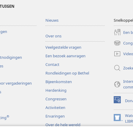
ETUIGEN
Nieuws
Snelkoppe
ingen
Een 
Over ons
Cong
(opent
Veelgestelde vragen
nieuw
Video
Een bezoek aanvragen
venster)
itnodigingen
Contact
es
Zoek
Rondleidingen op Bethel
Inter
Bijeenkomsten
or vergaderingen
comm
Herdenking
s
Congressen
Dona
(opent
Activiteiten
nieuw
venster)
Wat
Ervaringen
®
ting
(opent
LIB
Over de hele wereld
nieuw
JW L
venster)