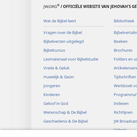
®
JW.ORG
/ OFFICIËLE WEBSITE VAN JEHOVAH’S G
Wat de Bijbel leert
Bibliotheek
Vragen over de Bijbel
Bijbelvertal
Bijbelverzen uitgelegd
Boeken
Bijbelcursus
Brochures
Lesmateriaal voor Bijbelstudie
Folders en u
Vrede & Geluk
Artikelenseri
Huwelijk & Gezin
Tijdschriften
Jongeren
Werkboek vo
Kinderen
Programma’
Geloof in God
Indexen
Wetenschap & De Bijbel
Richtlijnen
Geschiedenis & De Bijbel
JW Broadcas
Video’s