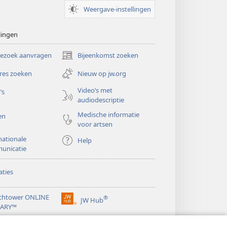
Weergave-instellingen
lingen
bezoek aanvragen
Bijeenkomst zoeken
(opent
nieuw
res zoeken
Nieuw op jw.org
venster)
Video’s met
’s
audiodescriptie
Medische informatie
en
voor artsen
nationale
Help
unicatie
ties
chtower ONLINE
®
JW Hub
(opent
RARY™
nieuw
®
venster)
ibrary
Watchtower Library