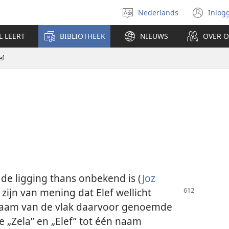
Nederlands
Inlog
Taal
(op
selecteren
nie
L LEERT
BIBLIOTHEEK
NIEUWS
OVER 
ven
ef
de ligging thans onbekend is (
Joz
 zijn van mening
dat Elef wellicht
e naam van de vlak daarvoor genoemde
e „Zela” en „Elef” tot één naam