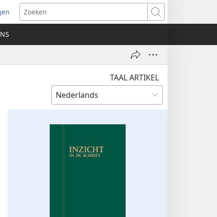
gen
ent
Zoeken
uw
ONS
ster)
TAAL ARTIKEL