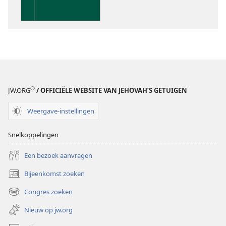
de
Schrift
®
JW.ORG
/ OFFICIËLE WEBSITE VAN JEHOVAH’S GETUIGEN
Weergave-instellingen
Snelkoppelingen
Een bezoek aanvragen
Bijeenkomst zoeken
(opent
nieuw
Congres zoeken
(opent
venster)
nieuw
Nieuw op jw.org
venster)