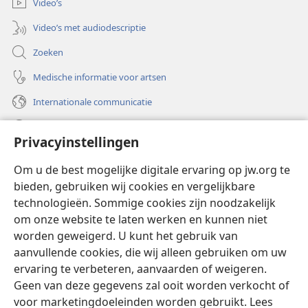
Video’s
Video’s met audiodescriptie
Zoeken
Medische informatie voor artsen
Internationale communicatie
Help
Privacyinstellingen
Donaties
(opent
Om u de best mogelijke digitale ervaring op jw.org te
nieuw
bieden, gebruiken wij cookies en vergelijkbare
venster)
Watchtower ONLINE LIBRARY™
technologieën. Sommige cookies zijn noodzakelijk
(opent
om onze website te laten werken en kunnen niet
nieuw
®
JW Hub
venster)
worden geweigerd. U kunt het gebruik van
(opent
nieuw
aanvullende cookies, die wij alleen gebruiken om uw
®
JW Library
venster)
ervaring te verbeteren, aanvaarden of weigeren.
Geen van deze gegevens zal ooit worden verkocht of
Watchtower Library
voor marketingdoeleinden worden gebruikt. Lees