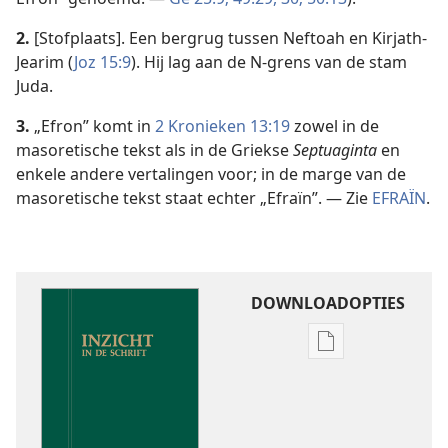
2.
[Stofplaats]. Een bergrug tussen Neftoah en Kirjath-
Jearim (
Joz 15:9
). Hij lag aan de N-grens van de stam
Juda.
3.
„Efron” komt in
2 Kronieken 13:19
zowel in de
masoretische tekst als in de Griekse
Septuaginta
en
enkele andere vertalingen voor; in de marge van de
masoretische tekst staat echter „Efraïn”. — Zie
EFRAÏN
.
DOWNLOADOPTIES
Downloadoptie
publicaties
Inzicht
in