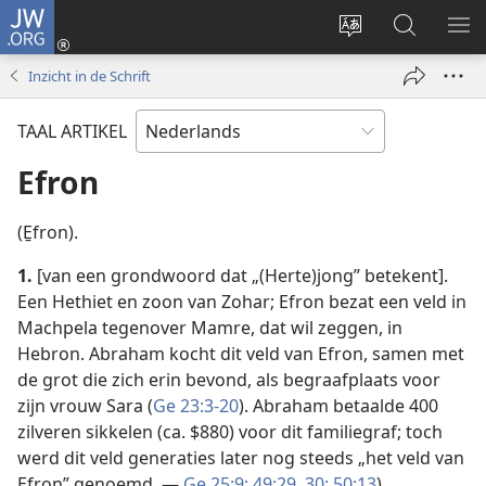
JW.ORG
Inloggen
(opent
Taal
Zoeken
ME
nieuw
site
op
WE
Inzicht in de Schrift
venster)
wijzigen
JW.ORG
TAAL ARTIKEL
Efron
(E̱fron).
1.
[van een grondwoord dat „(Herte)jong” betekent].
Een Hethiet en zoon van Zohar; Efron bezat een veld in
Machpela tegenover Mamre, dat wil zeggen, in
Hebron. Abraham kocht dit veld van Efron, samen met
de grot die zich erin bevond, als begraafplaats voor
zijn vrouw Sara (
Ge 23:3-20
). Abraham betaalde 400
zilveren sikkelen (ca. $880) voor dit familiegraf; toch
werd dit veld generaties later nog steeds „het veld van
Efron” genoemd. —
Ge 25:9;
49:29, 30;
50:13
).