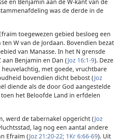
e en Benjamin aan de W-kant van de
-stammenafdeling was de derde in de
Efraïm toegewezen gebied besloeg een
a ten W van de Jordaan. Bovendien bezat
gebied van Manasse. In het N grensde
Z aan Benjamin en Dan (
Joz 16:1-9
). Deze
n heuvelachtig, met goede, vruchtbare
udheid bovendien dicht bebost (
Joz
uël diende als de door God aangestelde
toen het Beloofde Land in erfdelen
ïm, werd de tabernakel opgericht (
Joz
vluchtsstad, lag nog een aantal andere
an Efraïm (
Joz 21:20-22;
1Kr 6:66-69
). Uit