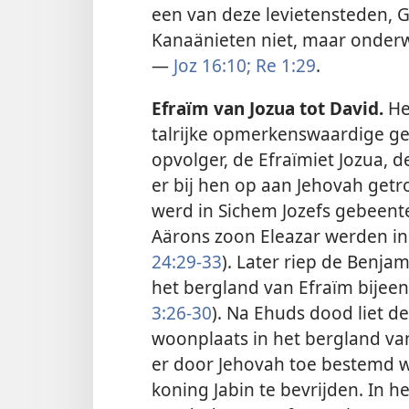
een van deze levietensteden, G
Kanaänieten niet, maar onder
—
Joz 16:10;
Re 1:29
.
Efraïm van Jozua tot David.
He
talrijke opmerkenswaardige ge
opvolger, de Efraïmiet Jozua,
er bij hen op aan Jehovah getr
werd in Sichem Jozefs gebeente
Aärons zoon Eleazar werden in
24:29-33
). Later riep de Benjam
het bergland van Efraïm bijeen
3:26-30
). Na Ehuds dood liet d
woonplaats in het bergland va
er door Jehovah toe bestemd w
koning Jabin te bevrijden. In 