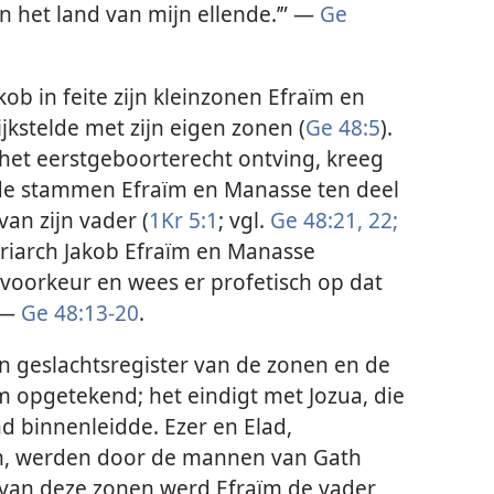
n het land van mijn ellende.’” —
Ge
ob in feite zijn kleinzonen Efraïm en
jkstelde met zijn eigen zonen (
Ge 48:5
).
 het eerstgeboorterecht ontving, kreeg
e de stammen Efraïm en Manasse ten deel
van zijn vader (
1Kr 5:1
; vgl.
Ge 48:21, 22;
triarch Jakob Efraïm en Manasse
 voorkeur en wees er profetisch op dat
 —
Ge 48:13-20
.
n geslachtsregister van de zonen en de
m opgetekend; het eindigt met Jozua, die
nd binnenleidde. Ezer en Elad,
ïm, werden door de mannen van Gath
 van deze zonen werd Efraïm de vader