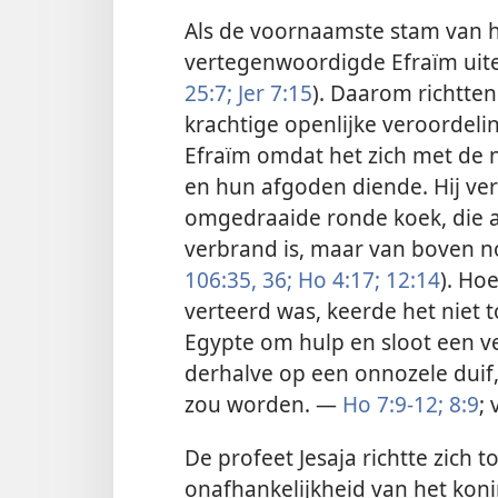
Als de voornaamste stam van he
vertegenwoordigde Efraïm uitei
25:7;
Jer 7:15
). Daarom richtte
krachtige openlijke veroordel
Efraïm omdat het zich met de
en hun afgoden diende. Hij ver
omgedraaide ronde koek, die a
verbrand is, maar van boven no
106:35, 36;
Ho 4:17;
12:14
). Ho
verteerd was, keerde het niet 
Egypte om hulp en sloot een v
derhalve op een onnozele duif,
zou worden. —
Ho 7:9-12;
8:9
; 
De profeet Jesaja richtte zich 
onafhankelijkheid van het koni