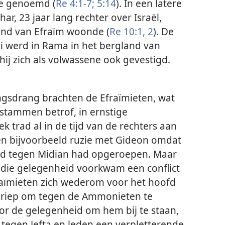
te genoemd (
Re 4:1-7;
5:14
). In een latere
har, 23 jaar lang rechter over Israël,
gland van Efraïm woonde (
Re 10:1, 2
). De
i werd in Rama in het bergland van
hij zich als volwassene ook gevestigd.
ngsdrang brachten de Efraïmieten, wat
stammen betrof, in ernstige
k trad al in de tijd van de rechters aan
ten bijvoorbeeld ruzie met Gideon omdat
rijd tegen Midian had opgeroepen. Maar
j die gelegenheid voorkwam een conflict
fraïmieten zich wederom voor het hoofd
opriep om tegen de Ammonieten te
voor de gelegenheid om hem bij te staan,
tegen Jefta en leden een verpletterende