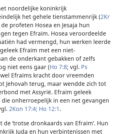
t noordelijke koninkrijk
ndelijk het gehele tienstammenrijk (
2Kr
n de profeten Hosea en Jesaja hun
ingen tegen Efraïm. Hosea veroordeelde
 natiën had vermengd, hun werken leerde
geleek Efraïm met een niet-
an de onderkant gebakken of zelfs
g niet eens gaar (
Ho 7:8
; vgl.
Ps
ewel Efraïms kracht door vreemden
tot Jehovah terug, maar wendde zich tot
erbond met Assyrië. Efraïm geleek
 die onherroepelijk in een net gevangen
vgl.
2Kon 17:4;
Ho 12:1
.
tot de ’trotse dronkaards van Efraïm’. Hun
nkrijk Juda en hun verbintenissen met