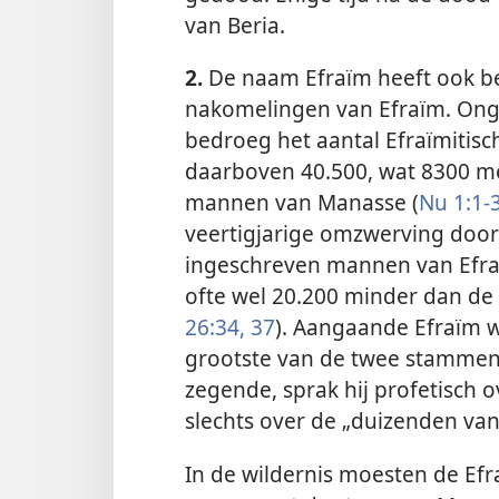
van Beria.
2.
De naam Efraïm heeft ook be
nakomelingen van Efraïm. Onge
bedroeg het aantal Efraïmitisch
daarboven 40.500, wat 8300 me
mannen van Manasse (
Nu 1:1-3
veertigjarige omzwerving door 
ingeschreven mannen van Efraï
ofte wel 20.200 minder dan de
26:34,
37
). Aangaande Efraïm 
grootste van de twee stammen
zegende, sprak hij profetisch 
slechts over de „duizenden v
In de wildernis moesten de Efra