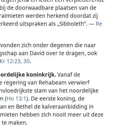
bij de doorwaadbare plaatsen van de
fraïmieten werden herkend doordat zij
rkeerd uitspraken als „Sibboleth”. —
Re
evonden zich onder degenen die naar
chap aan David over te dragen, ook
Kr 12:23,
30
.
rdelijke koninkrijk.
Vanaf de
 de regering van Rehabeam verwierf
invloedrijkste stam van het noordelijke
m (
Ho 13:1
). De eerste koning, de
Dan en Bethel de kalveraanbidding in
aïmieten hebben zich nooit meer uit deze
s te maken.