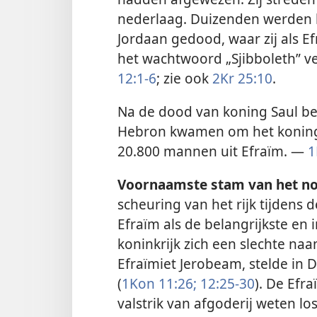
nederlaag. Duizenden werden 
Jordaan gedood, waar zij als E
het wachtwoord „Sjibboleth” ve
12:1-6
; zie ook
2Kr 25:10
.
Na de dood van koning Saul b
Hebron kwamen om het konings
20.800 mannen uit Efraïm. —
1
Voornaamste stam van het noo
scheuring van het rijk tijdens
Efraïm als de belangrijkste en 
koninkrijk zich een slechte naa
Efraïmiet Jerobeam, stelde in 
(
1Kon 11:26;
12:25-30
). De Efr
valstrik van afgoderij weten lo