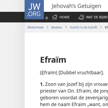
JW.ORG
Jehovah’s Getuigen
HOME
WAT DE BIJBE
Bibliotheek
Boeken
Inzicht in de Schrift
Ef
Efraïm
(E̱fraïm) [Dubbel vruchtbaar].
1.
Zoon van Jozef bij zijn vrouw
priester van On. Efraïm, de jo
geboren voordat de zevenjarig
hem de naam Efraïm „want, om 