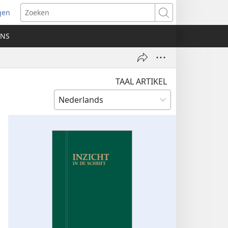
gen
ent
Zoeken
uw
ONS
ster)
TAAL ARTIKEL