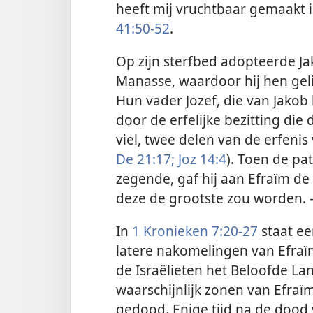
heeft mij vruchtbaar gemaakt i
41:50-52
.
Op zijn sterfbed adopteerde Jak
Manasse, waardoor hij hen geli
Hun vader Jozef, die van Jakob
door de erfelijke bezitting di
viel, twee delen van de erfenis 
De 21:17;
Joz 14:4
). Toen de pa
zegende, gaf hij aan Efraïm de
deze de grootste zou worden.
In
1 Kronieken 7:20-27
staat ee
latere nakomelingen van Efraï
de Israëlieten het Beloofde La
waarschijnlijk zonen van Efra
gedood. Enige tijd na de dood