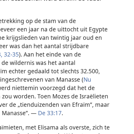
trekking op de stam van de
veer een jaar na de uittocht uit Egypte
e krijgslieden van twintig jaar oud en
er was dan het aantal strijdbare
,
32-35
). Aan het einde van de
de wildernis was het aantal
m echter gedaald tot slechts 32.500,
 ingeschrevenen van Manasse (
Nu
werd niettemin voorzegd dat het de
 zou worden. Toen Mozes de Israëlieten
over de „tienduizenden van Efraïm”, maar
an Manasse”. —
De 33:17
.
ïmieten, met Elisama als overste, zich te