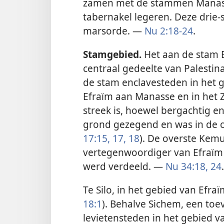
zamen met de stammen Manass
tabernakel legeren. Deze drie
marsorde. —
Nu 2:18-24
.
Stamgebied.
Het aan de stam 
centraal gedeelte van Palestin
de stam enclavesteden in het 
Efraïm aan Manasse en in het 
streek is, hoewel bergachtig e
grond gezegend en was in de o
17:15,
17, 18
). De overste Kem
vertegenwoordiger van Efraïm 
werd verdeeld. —
Nu 34:18,
24
.
Te Silo, in het gebied van Efra
18:1
). Behalve Sichem, een toe
levietensteden in het gebied v