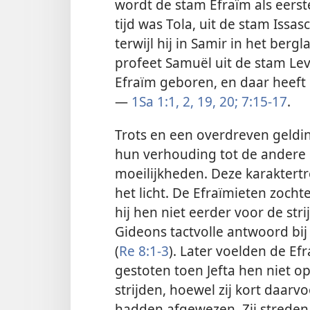
wordt de stam Efraïm als eers
tijd was Tola, uit de stam Issasc
terwijl hij in Samir in het ber
profeet Samuël uit de stam Lev
Efraïm geboren, en daar heeft 
—
1Sa 1:1, 2,
19, 20;
7:15-17
.
Trots en een overdreven geldi
hun verhouding tot de andere 
moeilijkheden. Deze karaktertre
het licht. De Efraïmieten zoch
hij hen niet eerder voor de st
Gideons tactvolle antwoord bi
(
Re 8:1-3
). Later voelden de E
gestoten toen Jefta hen niet 
strijden, hoewel zij kort daar
hadden afgewezen. Zij streden 