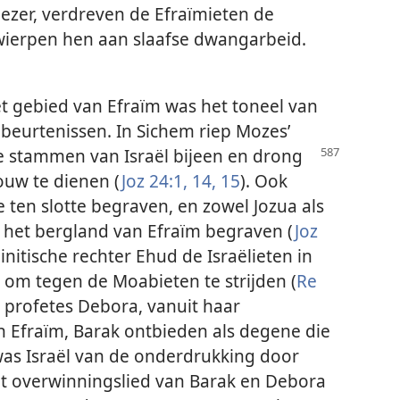
ezer, verdreven de Efraïmieten de
wierpen hen aan slaafse dwangarbeid.
t gebied van Efraïm was het toneel van
beurtenissen. In Sichem riep Mozes’
 de stammen van
Israël bijeen en drong
ouw te dienen (
Joz 24:1,
14, 15
). Ook
 ten slotte begraven, en zowel Jozua als
 het bergland van Efraïm begraven (
Joz
initische rechter Ehud de Israëlieten in
 om tegen de Moabieten te strijden (
Re
e profetes Debora, vanuit haar
n Efraïm, Barak ontbieden als degene die
as Israël van de onderdrukking door
het overwinningslied van Barak en Debora