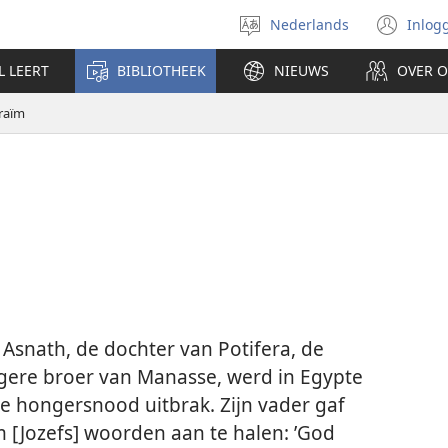
Nederlands
Inlog
Taal
(op
selecteren
nie
L LEERT
BIBLIOTHEEK
NIEUWS
OVER 
ven
raïm
 Asnath, de dochter van Potifera, de
ngere broer van Manasse, werd in Egypte
e hongersnood uitbrak. Zijn vader gaf
[Jozefs] woorden aan te halen: ’God