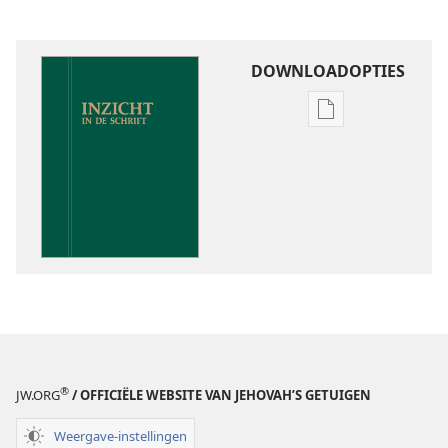
DOWNLOADOPTIES
Downloadoptie
publicaties
Inzicht
in
de
Schrift
®
JW.ORG
/ OFFICIËLE WEBSITE VAN JEHOVAH’S GETUIGEN
Weergave-instellingen