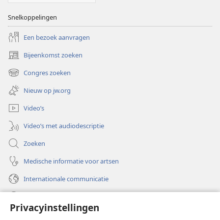
Snelkoppelingen
Een bezoek aanvragen
Bijeenkomst zoeken
(opent
nieuw
Congres zoeken
(opent
venster)
nieuw
Nieuw op jw.org
venster)
Video’s
Video’s met audiodescriptie
Zoeken
Medische informatie voor artsen
Internationale communicatie
Help
Privacyinstellingen