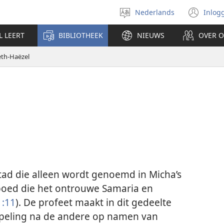
Nederlands
Inlog
Taal
(op
selecteren
nie
L LEERT
BIBLIOTHEEK
NIEUWS
OVER 
ven
eth-Haëzel
stad die alleen wordt genoemd in Micha’s
oed die het ontrouwe Samaria en
1:11
). De profeet maakt in dit gedeelte
speling na de andere op namen van