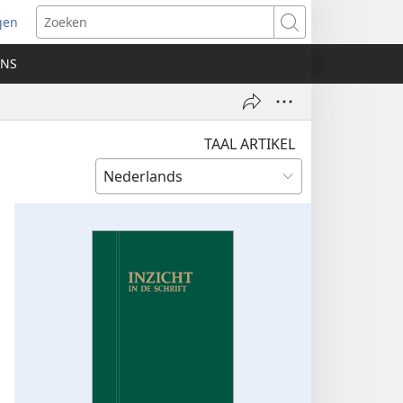
gen
ent
Zoeken
uw
ONS
ster)
TAAL ARTIKEL