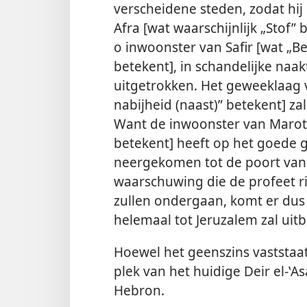
verscheidene steden, zodat hij 
Afra [wat waarschijnlijk „Stof” b
o inwoonster van Safir [wat „
betekent], in schandelijke naa
uitgetrokken. Het geweeklaag v
nabijheid (naast)” betekent] z
Want de inwoonster van Maroth
betekent] heeft op het goede 
neergekomen tot de poort van 
waarschuwing die de profeet r
zullen ondergaan, komt er dus
helemaal tot Jeruzalem zal uitb
Hoewel het geenszins vaststaa
plek van het huidige Deir el-ʽ
Hebron.