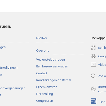
ETUIGEN
Nieuws
Snelkoppe
ingen
Een 
Over ons
Cong
(opent
Veelgestelde vragen
nieuw
Video
Een bezoek aanvragen
venster)
itnodigingen
Contact
es
Zoek
Rondleidingen op Bethel
Inter
Bijeenkomsten
or vergaderingen
comm
Herdenking
s
Congressen
Dona
(opent