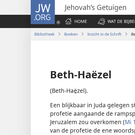
JW.ORG
Jehovah’s Getuigen
HOME
WAT DE BIJBE
Bibliotheek
Boeken
Inzicht in de Schrift
B
Beth-Haëzel
(Beth-Haë̱zel).
Een blijkbaar in Juda gelegen 
profetie aangaande de rampsp
Jeruzalem zou overkomen (
Mi 
van de profetie de ene woord