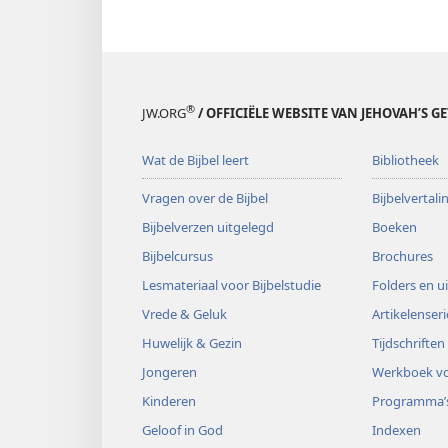
®
JW.ORG
/ OFFICIËLE WEBSITE VAN JEHOVAH’S G
Wat de Bijbel leert
Bibliotheek
Vragen over de Bijbel
Bijbelvertal
Bijbelverzen uitgelegd
Boeken
Bijbelcursus
Brochures
Lesmateriaal voor Bijbelstudie
Folders en u
Vrede & Geluk
Artikelenseri
Huwelijk & Gezin
Tijdschriften
Jongeren
Werkboek vo
Kinderen
Programma’
Geloof in God
Indexen