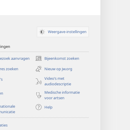
Weergave-instellingen
lingen
bezoek aanvragen
Bijeenkomst zoeken
(opent
nieuw
res zoeken
Nieuw op jw.org
venster)
Video’s met
’s
audiodescriptie
Medische informatie
en
voor artsen
nationale
Help
unicatie
ties