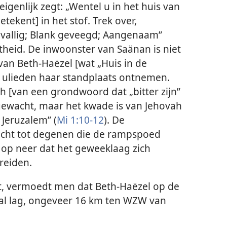
eigenlijk zegt: „Wentel u in het huis van
etekent] in het stof. Trek over,
Bevallig; Blank geveegd; Aangenaam”
ktheid. De inwoonster van Saänan is niet
an Beth-Haëzel [wat „Huis in de
al ulieden haar standplaats ontnemen.
 [van een grondwoord dat „bitter zijn”
gewacht, maar het kwade is van Jehovah
Jeruzalem” (
Mi 1:10-12
). De
icht tot degenen die de rampspoed
 op neer dat het geweeklaag zich
reiden.
t, vermoedt men dat Beth-Haëzel op de
Asal lag, ongeveer 16 km ten WZW van