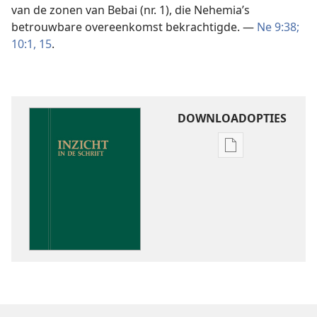
van de zonen van Bebai (nr. 1), die Nehemia’s
betrouwbare overeenkomst bekrachtigde. —
Ne 9:38;
10:1,
15
.
DOWNLOADOPTIES
Downloadoptie
publicaties
Inzicht
in
de
Schrift