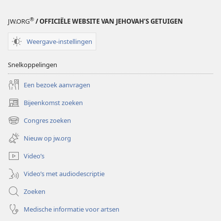
®
JW.ORG
/ OFFICIËLE WEBSITE VAN JEHOVAH’S GETUIGEN
Weergave-instellingen
Snelkoppelingen
Een bezoek aanvragen
Bijeenkomst zoeken
(opent
nieuw
Congres zoeken
(opent
venster)
nieuw
Nieuw op jw.org
venster)
Video’s
Video’s met audiodescriptie
Zoeken
Medische informatie voor artsen