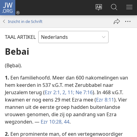
JW.ORG
Inloggen
(opent
Taal
Zoeken
ME
nieuw
site
op
WE
Inzicht in de Schrift
venster)
wijzigen
JW.ORG
TAAL ARTIKEL
Bebai
(Be̱bai).
1.
Een familiehoofd. Meer dan 600 nakomelingen van
hem keerden in 537 v.G.T. met Zerubbabel naar
Jeruzalem terug (
Ezr 2:1, 2,
11;
Ne 7:16
). In 468 v.G.T.
kwamen er nog eens 29 met Ezra mee (
Ezr 8:11
). Vier
mannen uit de eerste groep hadden buitenlandse
vrouwen genomen, die zij op aandrang van Ezra
wegzonden. —
Ezr 10:28,
44
.
2.
Een prominente man, of een vertegenwoordiger