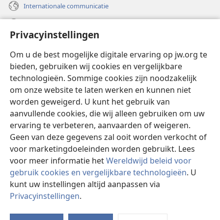
Internationale communicatie
Help
Privacyinstellingen
Donaties
(opent
Om u de best mogelijke digitale ervaring op jw.org te
nieuw
bieden, gebruiken wij cookies en vergelijkbare
venster)
Watchtower ONLINE LIBRARY™
technologieën. Sommige cookies zijn noodzakelijk
(opent
om onze website te laten werken en kunnen niet
nieuw
®
JW Hub
venster)
worden geweigerd. U kunt het gebruik van
(opent
nieuw
aanvullende cookies, die wij alleen gebruiken om uw
®
JW Library
venster)
ervaring te verbeteren, aanvaarden of weigeren.
Geen van deze gegevens zal ooit worden verkocht of
Watchtower Library
voor marketingdoeleinden worden gebruikt. Lees
voor meer informatie het
Wereldwijd beleid voor
gebruik cookies en vergelijkbare technologieën
. U
kunt uw instellingen altijd aanpassen via
Copyright
© 2026 Watch Tower Bible and Tract Society of Pennsylvania.
Privacyinstellingen
.
GEBRUIKSVOORWAARDEN
|
PRIVACYBELEID
|
PRIVACYINSTELLINGEN