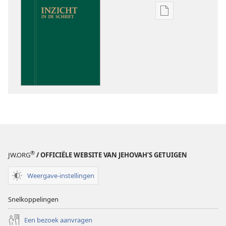
Downloadoptie
publicaties
Inzicht
in
de
Schrift
®
JW.ORG
/ OFFICIËLE WEBSITE VAN JEHOVAH’S GETUIGEN
Weergave-instellingen
Snelkoppelingen
Een bezoek aanvragen