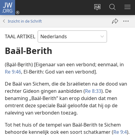
JW.ORG
Inloggen
(opent
Taal
Zoeken
ME
nieuw
site
op
WE
Inzicht in de Schrift
venster)
wijzigen
JW.ORG
TAAL ARTIKEL
Baäl-Berith
(Ba̱äl-Be̱rith) [Eigenaar van een verbond; eenmaal, in
Re 9:46
, El-Berith: God van een verbond].
De Baäl van Sichem, die de Israëlieten na de dood van
rechter Gideon gingen aanbidden (
Re 8:33
). De
benaming „Baäl-Berith” kan erop duiden dat men
omtrent deze speciale Baäl geloofde dat hij op de
naleving van verbonden toezag.
Tot het huis of de tempel van Baäl-Berith te Sichem
behoorde kennelijk ook een soort schatkamer (
Re 9:4
).