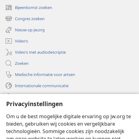
Bijeenkomst zoeken
(opent
nieuw
Congres zoeken
(opent
venster)
nieuw
Nieuw op jw.org
venster)
Video’s
Video’s met audiodescriptie
Zoeken
Medische informatie voor artsen
Internationale communicatie
Help
Privacyinstellingen
Donaties
(opent
Om u de best mogelijke digitale ervaring op jw.org te
nieuw
bieden, gebruiken wij cookies en vergelijkbare
venster)
Watchtower ONLINE LIBRARY™
technologieën. Sommige cookies zijn noodzakelijk
(opent
om onze website te laten werken en kunnen niet
nieuw