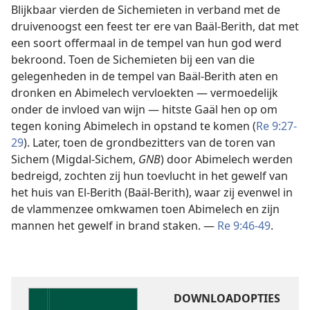
Blijkbaar vierden de Sichemieten in verband met de
druivenoogst een feest ter ere van Baäl-Berith, dat met
een soort offermaal in de tempel van hun god werd
bekroond. Toen de Sichemieten bij een van die
gelegenheden in de tempel van Baäl-Berith aten en
dronken en Abimelech vervloekten — vermoedelijk
onder de invloed van wijn — hitste Gaäl hen op om
tegen koning Abimelech in opstand te komen (
Re 9:27-
29
). Later, toen de grondbezitters van de toren van
Sichem (Migdal-Sichem,
GNB
) door Abimelech werden
bedreigd, zochten zij hun toevlucht in het gewelf van
het huis van El-Berith (Baäl-Berith), waar zij evenwel in
de vlammenzee omkwamen toen Abimelech en zijn
mannen het gewelf in brand staken. —
Re 9:46-49
.
DOWNLOADOPTIES