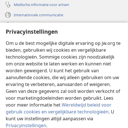
Medische informatie voor artsen
Internationale communicatie
Help
Privacyinstellingen
Donaties
(opent
Om u de best mogelijke digitale ervaring op jw.org te
nieuw
bieden, gebruiken wij cookies en vergelijkbare
venster)
Watchtower ONLINE LIBRARY™
technologieën. Sommige cookies zijn noodzakelijk
(opent
om onze website te laten werken en kunnen niet
nieuw
®
JW Hub
venster)
worden geweigerd. U kunt het gebruik van
(opent
nieuw
aanvullende cookies, die wij alleen gebruiken om uw
®
JW Library
venster)
ervaring te verbeteren, aanvaarden of weigeren.
Geen van deze gegevens zal ooit worden verkocht of
Watchtower Library
voor marketingdoeleinden worden gebruikt. Lees
voor meer informatie het
Wereldwijd beleid voor
gebruik cookies en vergelijkbare technologieën
. U
kunt uw instellingen altijd aanpassen via
Copyright
© 2026 Watch Tower Bible and Tract Society of Pennsylvania.
Privacyinstellingen
.