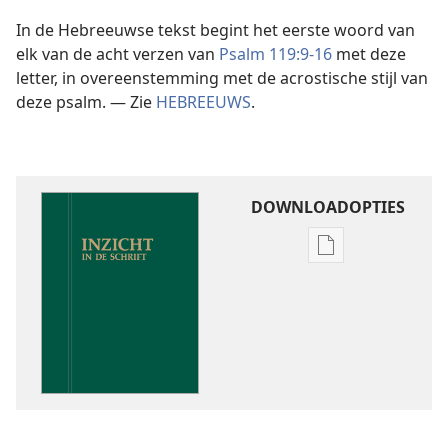
In de Hebreeuwse tekst begint het eerste woord van
elk van de acht verzen van
Psalm 119:9-16
met deze
letter, in overeenstemming met de acrostische stijl van
deze psalm. — Zie
HEBREEUWS
.
DOWNLOADOPTIES
Downloadoptie
publicaties
Inzicht
in
de
Schrift