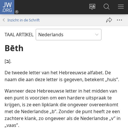
JW.ORG
Inloggen
(opent
Taal
Zoeken
ME
nieuw
site
op
WE
Inzicht in de Schrift
venster)
wijzigen
JW.ORG
TAAL ARTIKEL
Bēth
[
ב
].
De tweede letter van het Hebreeuwse alfabet. De
naam die aan deze letter is gegeven, betekent „huis”.
Wanneer deze Hebreeuwse letter in het midden van
een punt is voorzien om een hardere uitspraak te
krijgen, is ze een lipklank die ongeveer overeenkomt
met de Nederlandse „b”. Zonder de punt heeft ze een
zachtere klank, zo ongeveer als de Nederlandse „v” in
„vaas”.