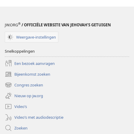
®
JW.ORG
/ OFFICIËLE WEBSITE VAN JEHOVAH’S GETUIGEN
Weergave-instellingen
Snelkoppelingen
Een bezoek aanvragen
Bijeenkomst zoeken
(opent
nieuw
Congres zoeken
(opent
venster)
nieuw
Nieuw op jw.org
venster)
Video’s
Video’s met audiodescriptie
Zoeken