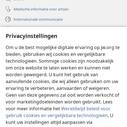
Medische informatie voor artsen
Internationale communicatie
Help
Privacyinstellingen
Donaties
(opent
Om u de best mogelijke digitale ervaring op jw.org te
nieuw
bieden, gebruiken wij cookies en vergelijkbare
venster)
Watchtower ONLINE LIBRARY™
technologieën. Sommige cookies zijn noodzakelijk
(opent
om onze website te laten werken en kunnen niet
nieuw
®
JW Hub
venster)
worden geweigerd. U kunt het gebruik van
(opent
nieuw
aanvullende cookies, die wij alleen gebruiken om uw
®
JW Library
venster)
ervaring te verbeteren, aanvaarden of weigeren.
Geen van deze gegevens zal ooit worden verkocht of
Watchtower Library
voor marketingdoeleinden worden gebruikt. Lees
voor meer informatie het
Wereldwijd beleid voor
gebruik cookies en vergelijkbare technologieën
. U
kunt uw instellingen altijd aanpassen via
Copyright
© 2026 Watch Tower Bible and Tract Society of Pennsylvania.