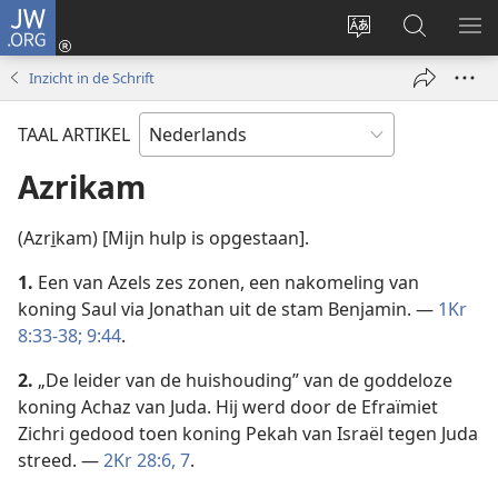
JW.ORG
Inloggen
(opent
Taal
Zoeken
ME
nieuw
site
op
WE
Inzicht in de Schrift
venster)
wijzigen
JW.ORG
TAAL ARTIKEL
Azrikam
(Azri̱kam) [Mijn hulp is opgestaan].
1.
Een van Azels zes zonen, een nakomeling van
koning Saul via Jonathan uit de stam Benjamin. —
1Kr
8:33-38;
9:44
.
2.
„De leider van de huishouding” van de goddeloze
koning Achaz van Juda. Hij werd door de Efraïmiet
Zichri gedood toen koning Pekah van Israël tegen Juda
streed. —
2Kr 28:6, 7
.