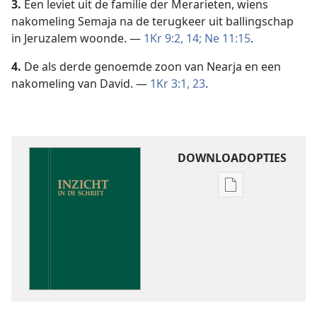
3.
Een leviet uit de familie der Merarieten, wiens
nakomeling Semaja na de terugkeer uit ballingschap
in Jeruzalem woonde. —
1Kr 9:2,
14;
Ne 11:15
.
4.
De als derde genoemde zoon van Nearja en een
nakomeling van David. —
1Kr 3:1,
23
.
DOWNLOADOPTIES
Downloadoptie
publicaties
Inzicht
in
de
Schrift