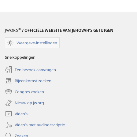
®
JW.ORG
/ OFFICIËLE WEBSITE VAN JEHOVAH’S GETUIGEN
Weergave-instellingen
Snelkoppelingen
Een bezoek aanvragen
Bijeenkomst zoeken
(opent
nieuw
Congres zoeken
(opent
venster)
nieuw
Nieuw op jw.org
venster)
Video’s
Video’s met audiodescriptie
Zoeken