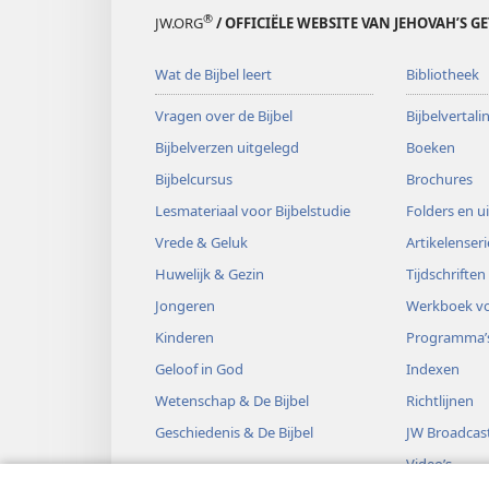
®
JW.ORG
/ OFFICIËLE WEBSITE VAN JEHOVAH’S G
Wat de Bijbel leert
Bibliotheek
Vragen over de Bijbel
Bijbelvertal
Bijbelverzen uitgelegd
Boeken
Bijbelcursus
Brochures
Lesmateriaal voor Bijbelstudie
Folders en u
Vrede & Geluk
Artikelenseri
Huwelijk & Gezin
Tijdschriften
Jongeren
Werkboek vo
Kinderen
Programma’
Geloof in God
Indexen
Wetenschap & De Bijbel
Richtlijnen
Geschiedenis & De Bijbel
JW Broadcas
Video’s