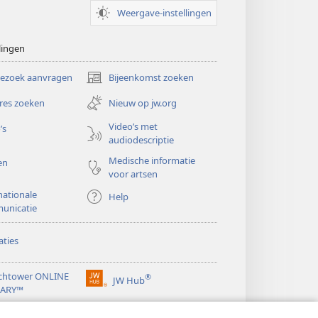
Weergave-instellingen
lingen
bezoek aanvragen
Bijeenkomst zoeken
(opent
nieuw
res zoeken
Nieuw op jw.org
venster)
Video’s met
’s
audiodescriptie
Medische informatie
en
voor artsen
nationale
Help
unicatie
ties
chtower ONLINE
®
JW Hub
(opent
RARY™
nieuw
®
venster)
ibrary
Watchtower Library