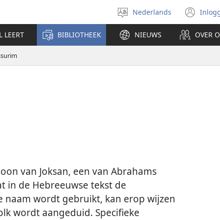
Nederlands
Inlog
Taal
(op
selecteren
nie
L LEERT
BIBLIOTHEEK
NIEUWS
OVER 
ven
ssurim
oon van Joksan, een van Abrahams
at in de Hebreeuwse tekst de
ze naam wordt gebruikt, kan erop wijzen
olk wordt aangeduid. Specifieke