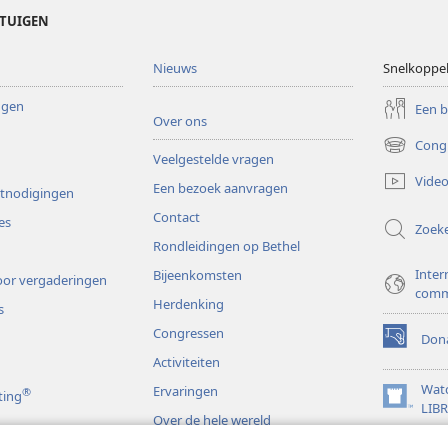
ETUIGEN
Nieuws
Snelkoppe
ingen
Een 
Over ons
Cong
(opent
Veelgestelde vragen
nieuw
Video
Een bezoek aanvragen
venster)
itnodigingen
Contact
es
Zoek
Rondleidingen op Bethel
Inter
Bijeenkomsten
or vergaderingen
comm
Herdenking
s
Congressen
Dona
(opent
Activiteiten
nieuw
venster)
Wat
Ervaringen
®
ting
(opent
LIB
Over de hele wereld
nieuw
JW L
venster)