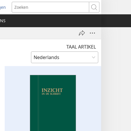
gen
ent
Zoeken
uw
ONS
ster)
TAAL ARTIKEL