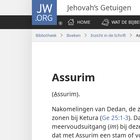
JW.ORG
Jehovah’s Getuigen
HOME
WAT DE BIJBE
Bibliotheek
Boeken
Inzicht in de Schrift
A
Assurim
(A̱ssurim).
Nakomelingen van Dedan, de z
zonen bij Ketura (
Ge 25:1-3
). D
meervoudsuitgang (
im
) bij de
dat met Assurim een stam of v