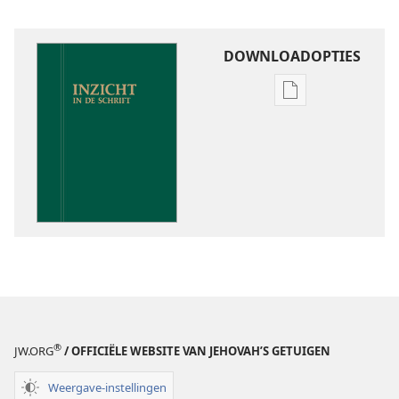
DOWNLOADOPTIES
Downloadoptie
publicaties
Inzicht
in
de
Schrift
®
JW.ORG
/ OFFICIËLE WEBSITE VAN JEHOVAH’S GETUIGEN
Weergave-instellingen