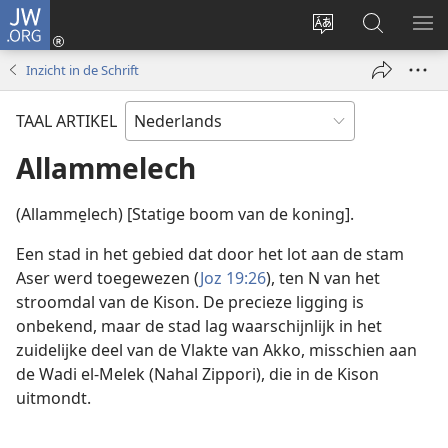
JW.ORG
Inloggen
(opent
Taal
Zoeken
ME
nieuw
site
op
WE
Inzicht in de Schrift
venster)
wijzigen
JW.ORG
TAAL ARTIKEL
Allammelech
(Allamme̱lech) [Statige boom van de koning].
Een stad in het gebied dat door het lot aan de stam
Aser werd toegewezen (
Joz 19:26
), ten N van het
stroomdal van de Kison. De precieze ligging is
onbekend, maar de stad lag waarschijnlijk in het
zuidelijke deel van de Vlakte van Akko, misschien aan
de Wadi el-Melek (Nahal Zippori), die in de Kison
uitmondt.