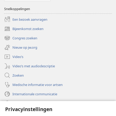
Snelkoppelingen
Een bezoek aanvragen
Bijeenkomst zoeken
(opent
nieuw
Congres zoeken
(opent
venster)
nieuw
Nieuw op jw.org
venster)
Video’s
Video’s met audiodescriptie
Zoeken
Medische informatie voor artsen
Internationale communicatie
Help
Privacyinstellingen